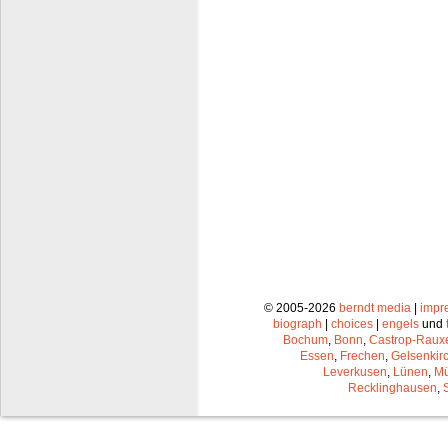
© 2005-2026
berndt media
|
impr
biograph
|
choices
|
engels
und
Bochum
,
Bonn
,
Castrop-Raux
Essen
,
Frechen
,
Gelsenkir
Leverkusen
,
Lünen
,
Mü
Recklinghausen
,