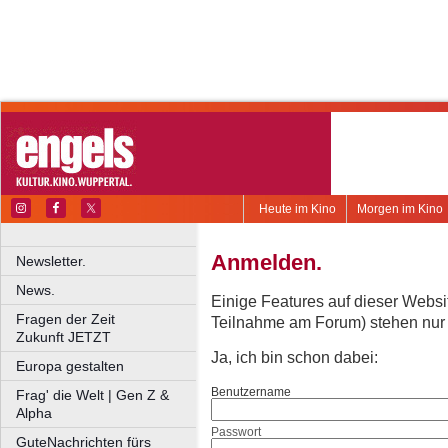
Heute im Kino
Morgen im Kino
Anmelden.
Newsletter.
News.
Einige Features auf dieser Websi
Fragen der Zeit
Teilnahme am Forum) stehen nur re
Zukunft JETZT
Ja, ich bin schon dabei:
Europa gestalten
Benutzername
Frag' die Welt | Gen Z &
Alpha
Passwort
GuteNachrichten fürs