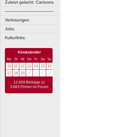
Zuletzt gelacht: Cartoons.
––––––––––––––––––––
Verlosungen.
Jobs.
Kulturlinks.
Kinokalender
Mo
Di
Mi
Do
Fr
Sa
So
10
11
12
13
14
15
16
17
18
19
20
21
22
23
12.669 Beiträge zu
3.883 Filmen im Forum