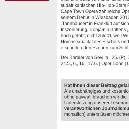
südafrikanischen Hip-Hop-Stars R
Cape Town Opera zahlreiche Oper
seinem Debüt in Wiesbaden 2016 
„Tannhäuser“ in Frankfurt auf si
Inszenierung, Benjamin Brittens „
hoch gelobt, nicht zuletzt, weil W
Homosexualität des Fischers und 
erschütternden Szenen zum Schlü
Der Barbier von Sevilla | 25. (P), 31
24.5., 6., 16., 17.6. | Oper Bonn 
Hat Ihnen dieser Beitrag gefa
Als unabhängiges und kostenl
ohne paywall brauchen wir die
Unterstützung unserer Leserin
verantwortlichen Journalism
monatlich) unterstützen möchten,