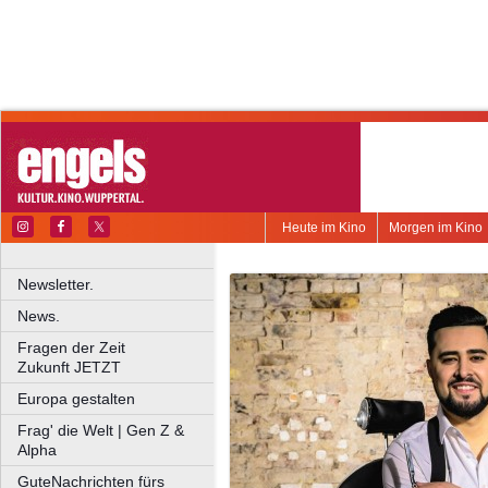
Heute im Kino
Morgen im Kino
Newsletter.
News.
Fragen der Zeit
Zukunft JETZT
Europa gestalten
Frag' die Welt | Gen Z &
Alpha
GuteNachrichten fürs