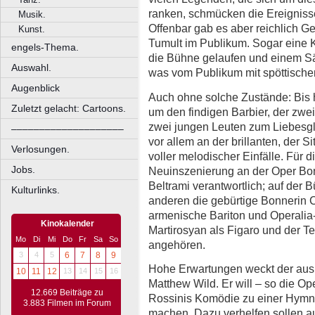
ranken, schmücken die Ereignisse
Musik.
Offenbar gab es aber reichlich Ge
Kunst.
Tumult im Publikum. Sogar eine 
engels-Thema.
die Bühne gelaufen und einem S
Auswahl.
was vom Publikum mit spöttischem
Augenblick
Auch ohne solche Zustände: Bis 
Zuletzt gelacht: Cartoons.
um den findigen Barbier, der zwei
zwei jungen Leuten zum Liebesglüc
––––––––––––––––––––
vor allem an der brillanten, der 
Verlosungen.
voller melodischer Einfälle. Für d
Jobs.
Neuinszenierung an der Oper Bonn
Beltrami verantwortlich; auf der 
Kulturlinks.
anderen die gebürtige Bonnerin C
armenische Bariton und Operalia
Kinokalender
Martirosyan als Figaro und der Te
Mo
Di
Mi
Do
Fr
Sa
So
angehören.
3
4
5
6
7
8
9
Hohe Erwartungen weckt der aus
10
11
12
13
14
15
16
Matthew Wild. Er will – so die Op
12.669 Beiträge zu
Rossinis Komödie zu einer Hymne
3.883 Filmen im Forum
machen. Dazu verhelfen sollen a