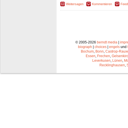
Weitersagen
Kommentieren
Feed
© 2005-2026
berndt media
|
impr
biograph
|
choices
|
engels
und
Bochum
,
Bonn
,
Castrop-Raux
Essen
,
Frechen
,
Gelsenkir
Leverkusen
,
Lünen
,
Mü
Recklinghausen
,