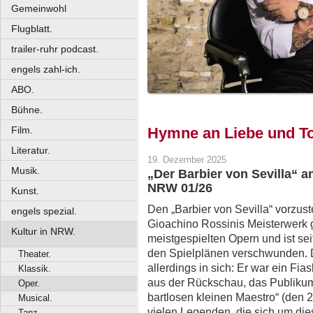
Gemeinwohl
Flugblatt.
trailer-ruhr podcast.
engels zahl-ich.
ABO.
Bühne.
Film.
Hymne an Liebe und To
Literatur.
19. Dezember 2025
Musik.
„Der Barbier von Sevilla“ a
NRW 01/26
Kunst.
Den „Barbier von Sevilla“ vorzuste
engels spezial.
Gioachino Rossinis Meisterwerk g
Kultur in NRW.
meistgespielten Opern und ist sei
den Spielplänen verschwunden. 
Theater.
allerdings in sich: Er war ein Fia
Klassik.
aus der Rückschau, das Publikum 
Oper.
bartlosen kleinen Maestro“ (den 2
Musical.
vielen Legenden, die sich um di
Tanz.