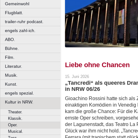
Gemeinwohl
Flugblatt.
trailer-ruhr podcast.
engels zahl-ich.
ABO.
Bühne.
Film.
Liebe ohne Chancen
Literatur.
Musik.
15. Juni 2026
„Tancredi“ als queeres Dra
Kunst.
in NRW 06/26
engels spezial.
Gioachino Rossini hatte sich als
Kultur in NRW.
einaktigen Komödien in Venedig
kam die große Chance: Für die Ka
Theater.
ernste Oper schreiben, vorgesehe
Klassik.
der Lagunenstadt, das Teatro La F
Oper.
Glück war ihm nicht hold. „Tancred
Musical.
Ferrara (mit tragischem statt gl
Tanz.