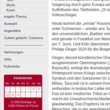
Siegeszug durch ganz Europa an.
Musik.
Auftrittsarie des Titelhelden, „Di t
Kunst.
Volksschlager.
engels-Thema.
Heute kommt der „ernste“ Rossini
Auswahl.
unter Schmerzen – wieder ans Ta
Augenblick
den unverwüstlichen „Barbier von S
Zuletzt gelacht: Cartoons.
wird gerade in Frankfurt von Man
am 7. Juni). Und Köln übernimmt 
––––––––––––––––––––
Philipp Gloger 2024 für die Brege
Verlosungen.
Gloger, derzeit künstlerischer Di
Jobs.
ausgewiesener Opernregisseur („D
Kulturlinks.
Bayreuth), verlegt die dramaturg
Hintergrund eines Kriegs zwische
Syrakus und den Sarazenen im Ja
Kinokalender
Milieu. Tancredi ist in seinem Ko
Mo
Di
Mi
Do
Fr
Sa
So
verbunden in lesbischer Liebe m
3
4
5
6
7
8
9
Das ist kein modischer Tribut a
10
11
12
13
14
15
16
macht die Unwahrscheinlichkeiten
12.669 Beiträge zu
glaubwürdig: Das Ergebnis ist ei
3.883 Filmen im Forum
Menschen, die in der gewaltgeprä