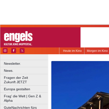
Heute im Kino
Morgen im Kino
Newsletter.
News.
Fragen der Zeit
Zukunft JETZT
Europa gestalten
Frag' die Welt | Gen Z &
Alpha
GuteNachrichten fürs