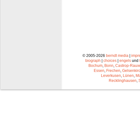
© 2005-2026
berndt media
|
impr
biograph
|
choices
|
engels
und
Bochum
,
Bonn
,
Castrop-Raux
Essen
,
Frechen
,
Gelsenkir
Leverkusen
,
Lünen
,
Mü
Recklinghausen
,