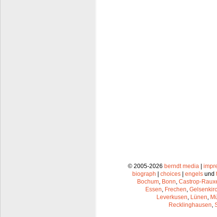
© 2005-2026
berndt media
|
impr
biograph
|
choices
|
engels
und
Bochum
,
Bonn
,
Castrop-Raux
Essen
,
Frechen
,
Gelsenkir
Leverkusen
,
Lünen
,
Mü
Recklinghausen
,