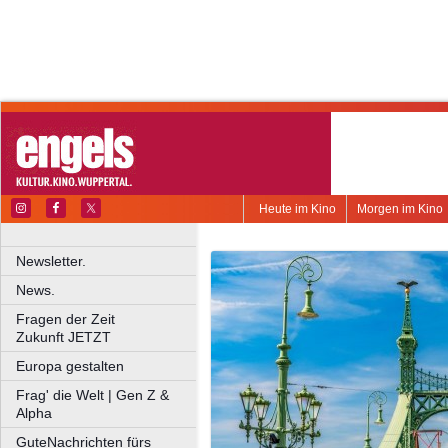
Heute im Kino
Morgen im Kino
Newsletter.
News.
Fragen der Zeit
Zukunft JETZT
Europa gestalten
Frag' die Welt | Gen Z &
Alpha
GuteNachrichten fürs