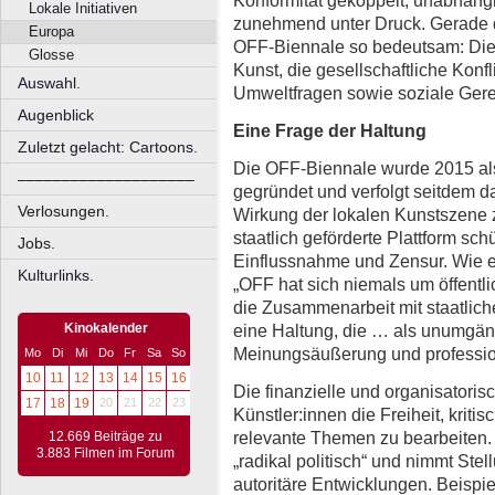
Lokale Initiativen
zunehmend unter Druck. Gerade 
Europa
OFF-Biennale so bedeutsam: Die P
Glosse
Kunst, die gesellschaftliche Konf
Auswahl.
Umweltfragen sowie soziale Gerec
Augenblick
Eine Frage der Haltung
Zuletzt gelacht: Cartoons.
Die OFF-Biennale wurde 2015 a
––––––––––––––––––––
gegründet und verfolgt seitdem d
Verlosungen.
Wirkung der lokalen Kunstszene z
staatlich geförderte Plattform schü
Jobs.
Einflussnahme und Zensur. Wie es
Kulturlinks.
„OFF hat sich niemals um öffentl
die Zusammenarbeit mit staatlich
eine Haltung, die … als unumgängl
Kinokalender
Meinungsäußerung und professione
Mo
Di
Mi
Do
Fr
Sa
So
10
11
12
13
14
15
16
Die finanzielle und organisatoris
17
18
19
20
21
22
23
Künstler:innen die Freiheit, kriti
relevante Themen zu bearbeiten. 
12.669 Beiträge zu
3.883 Filmen im Forum
„radikal politisch“ und nimmt Ste
autoritäre Entwicklungen. Beispie