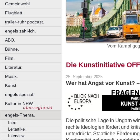
Gemeinwohl
Flugblatt.
trailer-ruhr podcast.
engels zahl-ich.
ABO.
Vom Kampf gege
Bühne.
Film.
Die Kunstinitiative OF
Literatur.
Musik.
25. September 2025
Wer hat Angst vor Kunst? –
Kunst.
engels spezial.
Kultur in NRW.
engels-Thema.
Die politische Lage in Ungarn wird
Intro
rechte Ideologien fördert und kri
Leitartikel
unterdrückt. Staatliche Förderun
Interview
Konformität gekoppelt, unabhängi