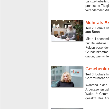
Langzeitarbeitsl
praktische Tätig
verändernden Ar
Mehr als E
Teil 2: Lokale I
aus Bonn
Miete, Lebensmitt
zur Dauerbelastu
Folgen besonder
Grundeinkommen 
davon, wie wir l
Geschenkte
Teil 3: Lokale 
Communication
Während in der P
Arbeitszeiten gef
Wake Up Communi
gesetzt. Das Kon