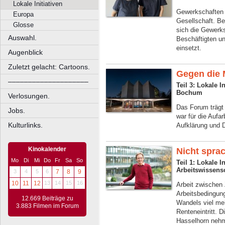
Lokale Initiativen
Gewerkschaften s
Europa
Gesellschaft. Be
Glosse
sich die Gewerks
Auswahl.
Beschäftigten un
einsetzt.
Augenblick
Zuletzt gelacht: Cartoons.
Gegen die
––––––––––––––––––––
Teil 3: Lokale I
Bochum
Verlosungen.
Das Forum trägt
Jobs.
war für die Aufar
Kulturlinks.
Aufklärung und D
Kinokalender
Nicht spra
Mo
Di
Mi
Do
Fr
Sa
So
Teil 1: Lokale I
Arbeitswissens
3
4
5
6
7
8
9
10
11
12
13
14
15
16
Arbeit zwischen
Arbeitsbedingun
12.669 Beiträge zu
Wandels viel me
3.883 Filmen im Forum
Renteneintritt. 
Hasselhorn nehm