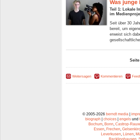
Was junge
Teil 1: Lokale 
im Medienproje
Seit über 30 Jahr
bereit, um eige
erweist sich dab
gesellschaftlich
Seite
Weitersagen
Kommentieren
Feed
© 2005-2026
berndt media
|
impr
biograph
|
choices
|
engels
und
Bochum
,
Bonn
,
Castrop-Raux
Essen
,
Frechen
,
Gelsenkir
Leverkusen
,
Lünen
,
Mü
Recklinghausen
,