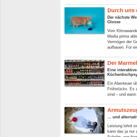
Durch uns d
Der nächste We
Glosse
Vom Klimawande
Media prima able
Vermögen der Gel
aufbauen. Für ei
Der Marmel
Eine interaktiv
Küchentischpsy
Ein Abenteuer ü
Frühstücks. Es z
sind – und wann 
Armutszeu
… und alternati
Leistung lohnt 
kann das ja nur 
Schelm, wer hier