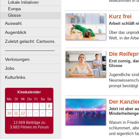
Willkommen in d
Lokale Initiativen
Europa
Glosse
Kurz frei
Auswahl.
Arbeit schläft 
Augenblick
Über das unprod
Welt, in der Arbe
Zuletzt gelacht: Cartoons.
––––––––––––––––––––
Die Reifep
Verlosungen.
Erst zornig, da
Glosse
Jobs.
Jugendliche sind
Kulturlinks.
Neurowissenschaf
prompt bestätigt
Kinokalender
Mo
Di
Mi
Do
Fr
Sa
So
Der Kanzle
3
4
5
6
7
8
9
Jetzt ist aber 
Minderheitenge
10
11
12
13
14
15
16
Warum in Friedri
12.669 Beiträge zu
3.883 Filmen im Forum
schlummert, alt
und eigentlich fas