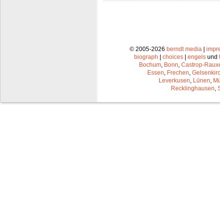
© 2005-2026
berndt media
|
impr
biograph
|
choices
|
engels
und
Bochum
,
Bonn
,
Castrop-Raux
Essen
,
Frechen
,
Gelsenkir
Leverkusen
,
Lünen
,
Mü
Recklinghausen
,