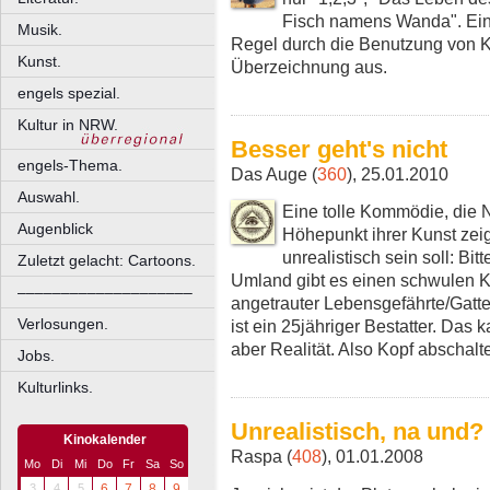
Fisch namens Wanda". Eine
Musik.
Regel durch die Benutzung von K
Kunst.
Überzeichnung aus.
engels spezial.
Kultur in NRW.
Besser geht's nicht
engels-Thema.
Das Auge (
360
), 25.01.2010
Auswahl.
Eine tolle Kommödie, die 
Augenblick
Höhepunkt ihrer Kunst zei
unrealistisch sein soll: Bit
Zuletzt gelacht: Cartoons.
Umland gibt es einen schwulen Ka
––––––––––––––––––––
angetrauter Lebensgefährte/Gatte 
Verlosungen.
ist ein 25jähriger Bestatter. Das
aber Realität. Also Kopf abschal
Jobs.
Kulturlinks.
Unrealistisch, na und?
Kinokalender
Raspa (
408
), 01.01.2008
Mo
Di
Mi
Do
Fr
Sa
So
3
4
5
6
7
8
9