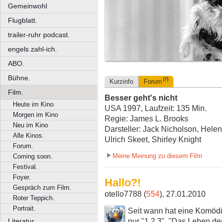
Gemeinwohl
Flugblatt.
trailer-ruhr podcast.
engels zahl-ich.
ABO.
Bühne.
(7)
Kurzinfo
Forum
Film.
Besser geht's nicht
Heute im Kino
USA 1997, Laufzeit: 135 Min.
Morgen im Kino
Regie: James L. Brooks
Neu im Kino
Darsteller: Jack Nicholson, Hele
Alle Kinos.
Ulrich Skeet, Shirley Knight
Forum.
Meine Meinung zu diesem Film
Coming soon.
Festival.
Foyer.
Hallo?!
Gespräch zum Film.
otello7788 (
554
), 27.01.2010
Roter Teppich.
Portrait.
Seit wann hat eine Komödie
nur "1,2,3", "Das Leben des
Literatur.