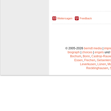
Weitersagen
Feedback
© 2005-2026
berndt media
|
impr
biograph
|
choices
|
engels
und
Bochum
,
Bonn
,
Castrop-Raux
Essen
,
Frechen
,
Gelsenkir
Leverkusen
,
Lünen
,
Mü
Recklinghausen
,