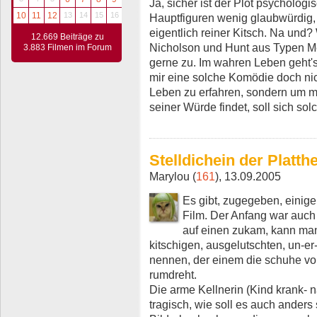
Ja, sicher ist der Plot psychologis
10
11
12
13
14
15
16
Hauptfiguren wenig glaubwürdig,
eigentlich reiner Kitsch. Na und
12.669 Beiträge zu
Nicholson und Hunt aus Typen 
3.883 Filmen im Forum
gerne zu. Im wahren Leben geht'
mir eine solche Komödie doch ni
Leben zu erfahren, sondern um m
seiner Würde findet, soll sich so
Stelldichein der Platth
Marylou (
161
), 13.09.2005
Es gibt, zugegeben, einige
Film. Der Anfang war auch
auf einen zukam, kann man
kitschigen, ausgelutschten, un-er
nennen, der einem die schuhe v
rumdreht.
Die arme Kellnerin (Kind krank- n
tragisch, wie soll es auch anders