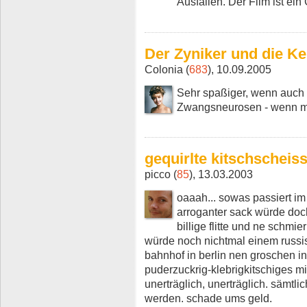
Ausfällen. Der Film ist ein
Der Zyniker und die Ke
Colonia (
683
), 10.09.2005
Sehr spaßiger, wenn auch u
Zwangsneurosen - wenn m
gequirlte kitschscheis
picco (
85
), 13.03.2003
oaaah... sowas passiert im 
arroganter sack würde doc
billige flitte und ne schmi
würde noch nichtmal einem russi
bahnhof in berlin nen groschen in
puderzuckrig-klebrigkitschiges mit
unerträglich, unerträglich. sämtli
werden. schade ums geld.