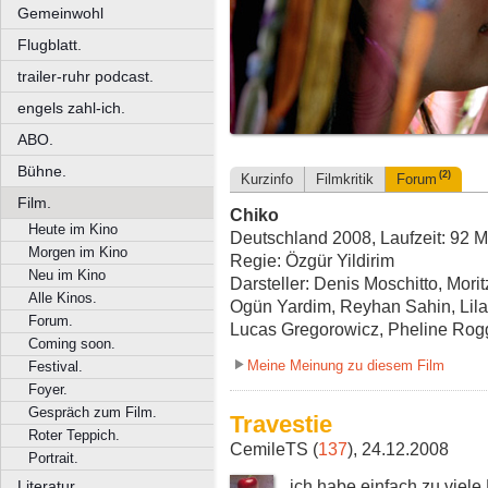
Gemeinwohl
Flugblatt.
trailer-ruhr podcast.
engels zahl-ich.
ABO.
Bühne.
(2)
Kurzinfo
Filmkritik
Forum
Film.
Chiko
Heute im Kino
Deutschland 2008, Laufzeit: 92 M
Morgen im Kino
Regie: Özgür Yildirim
Neu im Kino
Darsteller: Denis Moschitto, Mori
Alle Kinos.
Ogün Yardim, Reyhan Sahin, Lilay
Forum.
Lucas Gregorowicz, Pheline Ro
Coming soon.
Meine Meinung zu diesem Film
Festival.
Foyer.
Gespräch zum Film.
Travestie
Roter Teppich.
CemileTS (
137
), 24.12.2008
Portrait.
..ich habe einfach zu viel
Literatur.