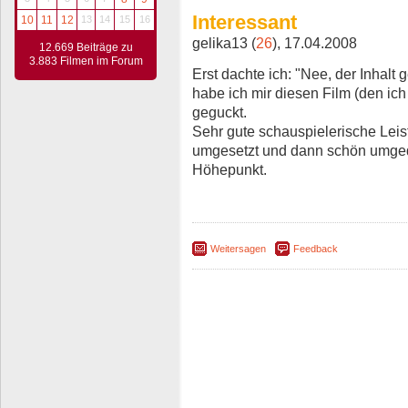
Interessant
10
11
12
13
14
15
16
gelika13 (
26
), 17.04.2008
12.669 Beiträge zu
3.883 Filmen im Forum
Erst dachte ich: "Nee, der Inhalt 
habe ich mir diesen Film (den ich
geguckt.
Sehr gute schauspielerische Leis
umgesetzt und dann schön umged
Höhepunkt.
Weitersagen
Feedback