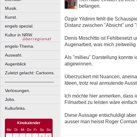
befangen.
Musik.
Kunst.
Özgür Yildirim fehlt die Schausp
Distanz zwischen "Absicht" und 
engels spezial.
Kultur in NRW.
Denis Moschitto ist Fehlbesetzt u
Augenarbeit, was mich zeitweilig 
engels-Thema.
Auswahl.
Als "millieu" Darstellung konnte 
abgewinnen.
Augenblick
Zuletzt gelacht: Cartoons.
Überzuckert mit Nuancen, aneinand
––––––––––––––––––––
Ideen, trotz real anmutende Ausst
Verlosungen.
Ich möchte hier anmerken, dass ic
Jobs.
Filmarbeit zu leisten wäre einfach
Kulturlinks.
Diese Aussage entschuldigt aber
ausser man heisst Roger Corman;
Kinokalender
Mo
Di
Mi
Do
Fr
Sa
So
3
4
5
6
7
8
9