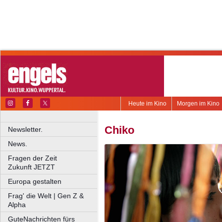
Heute im Kino
Morgen im Kino
Chiko
Newsletter.
News.
Fragen der Zeit
Zukunft JETZT
Europa gestalten
Frag' die Welt | Gen Z &
Alpha
GuteNachrichten fürs