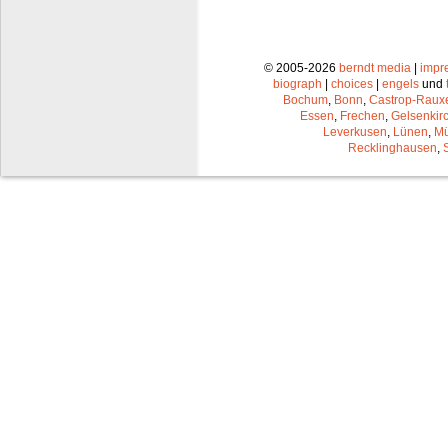
© 2005-2026
berndt media
|
impr
biograph
|
choices
|
engels
und
Bochum
,
Bonn
,
Castrop-Raux
Essen
,
Frechen
,
Gelsenkir
Leverkusen
,
Lünen
,
Mü
Recklinghausen
,