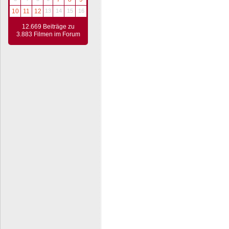
10
11
12
13
14
15
16
12.669 Beiträge zu
3.883 Filmen im Forum