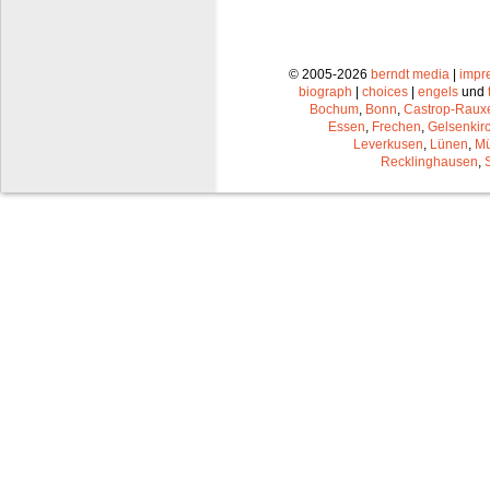
© 2005-2026
berndt media
|
impr
biograph
|
choices
|
engels
und
Bochum
,
Bonn
,
Castrop-Raux
Essen
,
Frechen
,
Gelsenkir
Leverkusen
,
Lünen
,
Mü
Recklinghausen
,