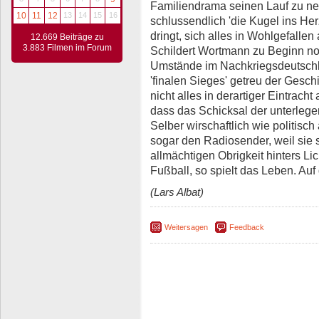
Familiendrama seinen Lauf zu ne
10
11
12
13
14
15
16
schlussendlich 'die Kugel ins He
dringt, sich alles in Wohlgefallen
12.669 Beiträge zu
3.883 Filmen im Forum
Schildert Wortmann zu Beginn noc
Umstände im Nachkriegsdeutschla
'finalen Sieges' getreu der Gesch
nicht alles in derartiger Eintrach
dass das Schicksal der unterleg
Selber wirschaftlich wie politisc
sogar den Radiosender, weil sie s
allmächtigen Obrigkeit hinters Lich
Fußball, so spielt das Leben. Auf
(Lars Albat)
Weitersagen
Feedback