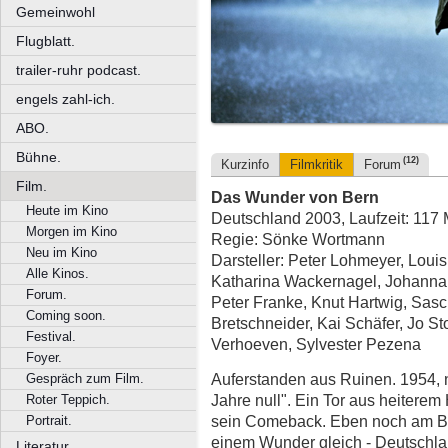
Gemeinwohl
Flugblatt.
trailer-ruhr podcast.
engels zahl-ich.
ABO.
Bühne.
(12)
Kurzinfo
Filmkritik
Forum
Film.
Das Wunder von Bern
Heute im Kino
Deutschland 2003, Laufzeit: 117 
Morgen im Kino
Regie: Sönke Wortmann
Neu im Kino
Darsteller: Peter Lohmeyer, Loui
Alle Kinos.
Katharina Wackernagel, Johanna G
Forum.
Peter Franke, Knut Hartwig, Sas
Coming soon.
Bretschneider, Kai Schäfer, Jo S
Festival.
Verhoeven, Sylvester Pezena
Foyer.
Auferstanden aus Ruinen. 1954, 
Gespräch zum Film.
Jahre null". Ein Tor aus heiterem
Roter Teppich.
sein Comeback. Eben noch am Bo
Portrait.
einem Wunder gleich - Deutschla
Literatur.