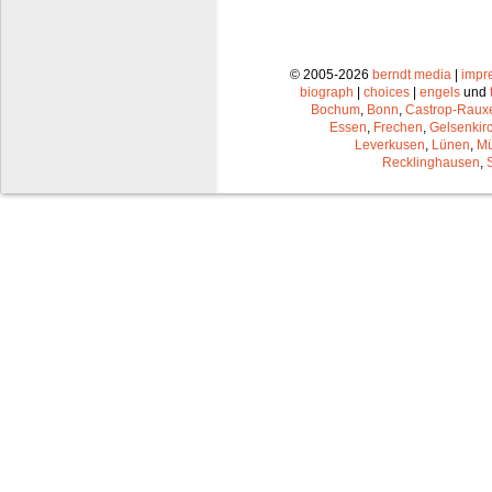
© 2005-2026
berndt media
|
impr
biograph
|
choices
|
engels
und
Bochum
,
Bonn
,
Castrop-Raux
Essen
,
Frechen
,
Gelsenkir
Leverkusen
,
Lünen
,
Mü
Recklinghausen
,