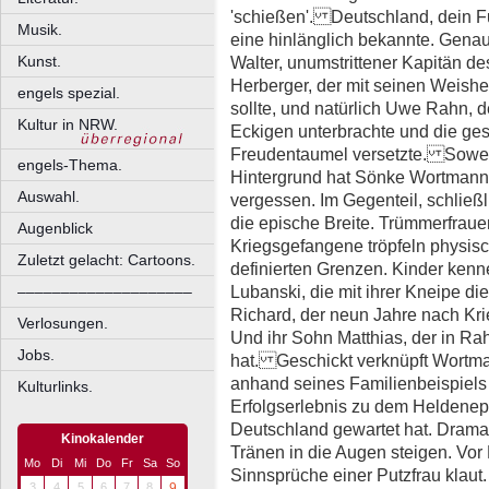
'schießen'. Deutschland, dein 
Musik.
eine hinlänglich bekannte. Genaus
Walter, unumstrittener Kapitän 
Kunst.
Herberger, der mit seinen Weish
engels spezial.
sollte, und natürlich Uwe Rahn, 
Kultur in NRW.
Eckigen unterbrachte und die ge
Freudentaumel versetzte. Sowei
engels-Thema.
Hintergrund hat Sönke Wortmann
Auswahl.
vergessen. Im Gegenteil, schließl
die epische Breite. Trümmerfraue
Augenblick
Kriegsgefangene tröpfeln physisc
Zuletzt gelacht: Cartoons.
definierten Grenzen. Kinder kenne
Lubanski, die mit ihrer Kneipe di
––––––––––––––––––––
Richard, der neun Jahre nach Kri
Verlosungen.
Und ihr Sohn Matthias, der in Ra
Jobs.
hat. Geschickt verknüpft Wortman
anhand seines Familienbeispiel
Kulturlinks.
Erfolgserlebnis zu dem Heldenep
Deutschland gewartet hat. Dramat
Kinokalender
Tränen in die Augen steigen. Vo
Mo
Di
Mi
Do
Fr
Sa
So
Sinnsprüche einer Putzfrau klaut.
3
4
5
6
7
8
9