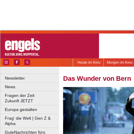
Heute im Kino
Morgen im Kino
Das Wunder von Bern
Newsletter.
News.
Fragen der Zeit
Zukunft JETZT
Europa gestalten
Frag' die Welt | Gen Z &
Alpha
GuteNachrichten fürs