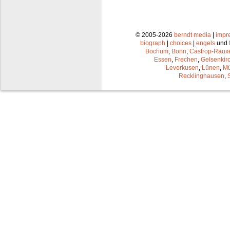
© 2005-2026
berndt media
|
impr
biograph
|
choices
|
engels
und
Bochum
,
Bonn
,
Castrop-Raux
Essen
,
Frechen
,
Gelsenkir
Leverkusen
,
Lünen
,
Mü
Recklinghausen
,