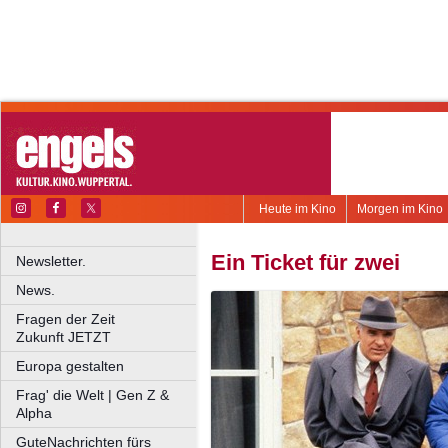
Heute im Kino
Morgen im Kino
Ein Ticket für zwei
Newsletter.
News.
Fragen der Zeit
Zukunft JETZT
Europa gestalten
Frag' die Welt | Gen Z &
Alpha
GuteNachrichten fürs