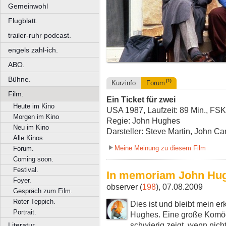
Gemeinwohl
Flugblatt.
trailer-ruhr podcast.
engels zahl-ich.
ABO.
Bühne.
(1)
Kurzinfo
Forum
Film.
Ein Ticket für zwei
Heute im Kino
USA 1987, Laufzeit: 89 Min., FSK
Morgen im Kino
Regie: John Hughes
Neu im Kino
Darsteller: Steve Martin, John C
Alle Kinos.
Meine Meinung zu diesem Film
Forum.
Coming soon.
Festival.
In memoriam John Hug
Foyer.
observer (
198
), 07.08.2009
Gespräch zum Film.
Roter Teppich.
Dies ist und bleibt mein er
Portrait.
Hughes. Eine große Komö
schwierig zeigt, wenn nicht
Literatur.