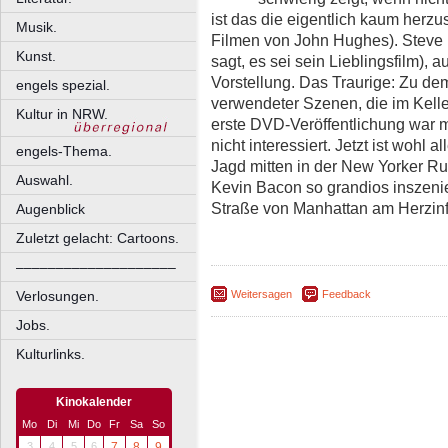
ist das die eigentlich kaum herz
Musik.
Filmen von John Hughes). Steve M
Kunst.
sagt, es sei sein Lieblingsfilm),
Vorstellung. Das Traurige: Zu de
engels spezial.
verwendeter Szenen, die im Kelle
Kultur in NRW.
erste DVD-Veröffentlichung war 
nicht interessiert. Jetzt ist wohl 
engels-Thema.
Jagd mitten in der New Yorker R
Auswahl.
Kevin Bacon so grandios inszenier
Straße von Manhattan am Herzinf
Augenblick
Zuletzt gelacht: Cartoons.
––––––––––––––––––––
Verlosungen.
Weitersagen
Feedback
Jobs.
Kulturlinks.
Kinokalender
Mo
Di
Mi
Do
Fr
Sa
So
3
4
5
6
7
8
9