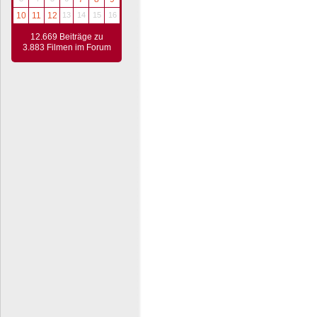
10
11
12
13
14
15
16
12.669 Beiträge zu
3.883 Filmen im Forum