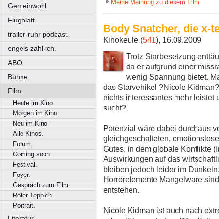
Meine Meinung zu diesem Film
Gemeinwohl
Flugblatt.
Body Snatcher, die x-t
trailer-ruhr podcast.
Kinokeule (
541
), 16.09.2009
engels zahl-ich.
Trotz Starbesetzung enttäu
ABO.
da er aufgrund einer missr
wenig Spannung bietet. Man
Bühne.
das Starvehikel ?Nicole Kidman?,
Film.
nichts interessantes mehr leistet
Heute im Kino
sucht?.
Morgen im Kino
Neu im Kino
Potenzial wäre dabei durchaus 
Alle Kinos.
gleichgeschalteten, emotionslose
Forum.
Gutes, in dem globale Konflikte (
Coming soon.
Auswirkungen auf das wirtschaft
Festival.
bleiben jedoch leider im Dunkeln
Foyer.
Horrorelemente Mangelware sind,
Gespräch zum Film.
entstehen.
Roter Teppich.
Portrait.
Nicole Kidman ist auch nach ext
Literatur.