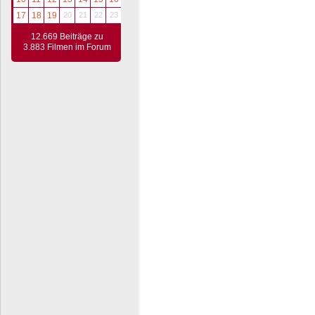
17
18
19
20
21
22
23
12.669 Beiträge zu
3.883 Filmen im Forum