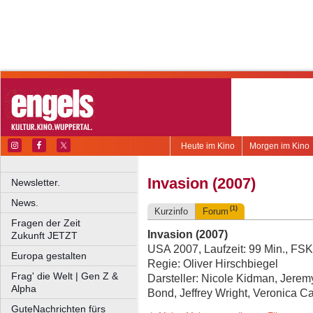
Heute im Kino
Morgen im Kino
Invasion (2007)
Newsletter.
News.
(1)
Kurzinfo
Forum
Fragen der Zeit
Invasion (2007)
Zukunft JETZT
USA 2007, Laufzeit: 99 Min., FSK
Europa gestalten
Regie: Oliver Hirschbiegel
Frag' die Welt | Gen Z &
Darsteller: Nicole Kidman, Jerem
Alpha
Bond, Jeffrey Wright, Veronica C
GuteNachrichten fürs