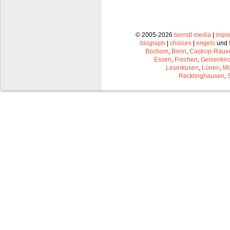
© 2005-2026
berndt media
|
impr
biograph
|
choices
|
engels
und
Bochum
,
Bonn
,
Castrop-Raux
Essen
,
Frechen
,
Gelsenkir
Leverkusen
,
Lünen
,
Mü
Recklinghausen
,