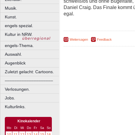
schweißlos und ohne Bügelfalte,
Daniel Craig. Das Finale kommt ü
Musik.
egal.
Kunst.
engels spezial.
Kultur in NRW.
Weitersagen
Feedback
engels-Thema.
Auswahl.
Augenblick
Zuletzt gelacht: Cartoons.
––––––––––––––––––––
Verlosungen.
Jobs.
Kulturlinks.
Kinokalender
Mo
Di
Mi
Do
Fr
Sa
So
10
11
12
13
14
15
16