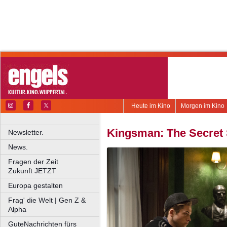
Heute im Kino
Morgen im Kino
Kingsman: The Secret 
Newsletter.
News.
Fragen der Zeit
Zukunft JETZT
Europa gestalten
Frag' die Welt | Gen Z &
Alpha
GuteNachrichten fürs