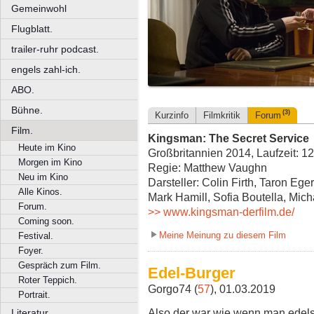
Gemeinwohl
Flugblatt.
trailer-ruhr podcast.
engels zahl-ich.
ABO.
Bühne.
(3)
Kurzinfo
Filmkritik
Forum
Film.
Kingsman: The Secret Service
Heute im Kino
Großbritannien 2014, Laufzeit: 1
Morgen im Kino
Regie: Matthew Vaughn
Neu im Kino
Darsteller: Colin Firth, Taron Eg
Alle Kinos.
Mark Hamill, Sofia Boutella, Mic
Forum.
>> www.kingsman-derfilm.de/
Coming soon.
Meine Meinung zu diesem Film
Festival.
Foyer.
Gespräch zum Film.
Edel-Burger
Roter Teppich.
Gorgo74 (
57
), 01.03.2019
Portrait.
Also der war wie wenn man edel
Literatur.