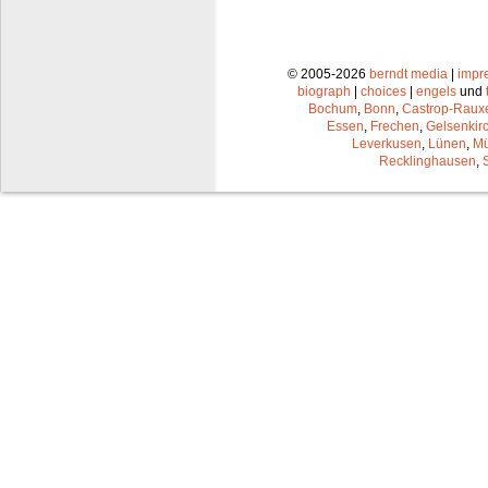
© 2005-2026
berndt media
|
impr
biograph
|
choices
|
engels
und
Bochum
,
Bonn
,
Castrop-Raux
Essen
,
Frechen
,
Gelsenkir
Leverkusen
,
Lünen
,
Mü
Recklinghausen
,