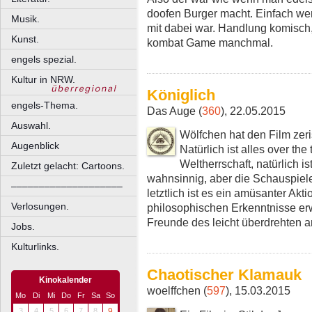
doofen Burger macht. Einfach we
Musik.
mit dabei war. Handlung komisch,
Kunst.
kombat Game manchmal.
engels spezial.
Kultur in NRW.
Königlich
engels-Thema.
Das Auge (
360
), 22.05.2015
Auswahl.
Wölfchen hat den Film zeris
Augenblick
Natürlich ist alles over the
Weltherrschaft, natürlich 
Zuletzt gelacht: Cartoons.
wahnsinnig, aber die Schauspieler 
––––––––––––––––––––
letztlich ist es ein amüsanter Ak
Verlosungen.
philosophischen Erkenntnisse er
Freunde des leicht überdrehten 
Jobs.
Kulturlinks.
Chaotischer Klamauk
Kinokalender
woelffchen (
597
), 15.03.2015
Mo
Di
Mi
Do
Fr
Sa
So
3
4
5
6
7
8
9