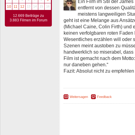
Ein Film im Stil der James
10
11
12
13
14
15
16
entfernt von dessen Qualit
meistens langweiligen Stu
12.669 Beiträge zu
geht ist eine Melange aus Ansätz
3.883 Filmen im Forum
(Michael Caine, Colin Firth) und 
keinen verfolgbaren roten Faden
Wesentliches erzählen will oder so
Szenen meint austoben zu müsse
handwerklich so miserabel, dass 
Film ist gemacht nach dem Motto:
nur daneben gehen.“
Fazit: Absolut nicht zu empfehle
Weitersagen
Feedback