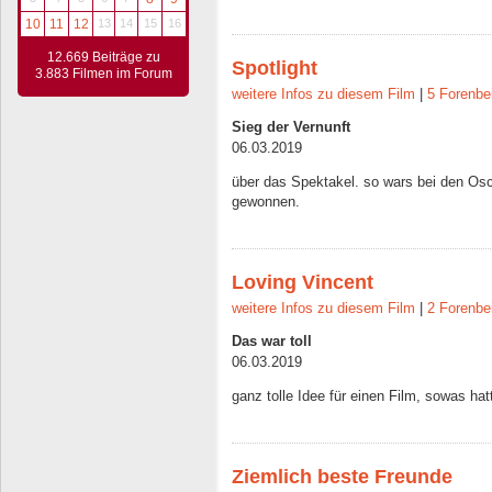
10
11
12
13
14
15
16
12.669 Beiträge zu
Spotlight
3.883 Filmen im Forum
weitere Infos zu diesem Film
|
5 Forenbe
Sieg der Vernunft
06.03.2019
über das Spektakel. so wars bei den Os
gewonnen.
Loving Vincent
weitere Infos zu diesem Film
|
2 Forenbe
Das war toll
06.03.2019
ganz tolle Idee für einen Film, sowas h
Ziemlich beste Freunde