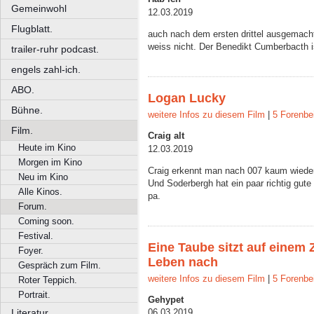
Gemeinwohl
12.03.2019
Flugblatt.
auch nach dem ersten drittel ausgemach
weiss nicht. Der Benedikt Cumberbacth is
trailer-ruhr podcast.
engels zahl-ich.
ABO.
Logan Lucky
Bühne.
weitere Infos zu diesem Film
|
5 Forenbe
Film.
Craig alt
Heute im Kino
12.03.2019
Morgen im Kino
Craig erkennt man nach 007 kaum wieder
Neu im Kino
Und Soderbergh hat ein paar richtig gute 
Alle Kinos.
pa.
Forum.
Coming soon.
Festival.
Eine Taube sitzt auf einem
Foyer.
Leben nach
Gespräch zum Film.
weitere Infos zu diesem Film
|
5 Forenbe
Roter Teppich.
Portrait.
Gehypet
Literatur.
06.03.2019