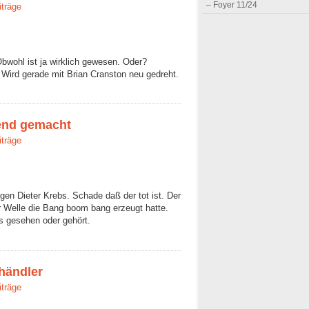
– Foyer 11/24
iträge
Obwohl ist ja wirklich gewesen. Oder?
Wird gerade mit Brian Cranston neu gedreht.
send gemacht
iträge
en Dieter Krebs. Schade daß der tot ist. Der
 Welle die Bang boom bang erzeugt hatte.
s gesehen oder gehört.
rhändler
iträge