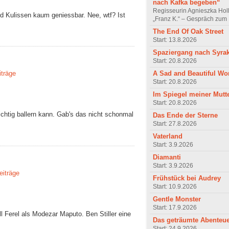
nach Kafka begeben“
Regisseurin Agnieszka Hol
und Kulissen kaum geniessbar. Nee, wtf? Ist
„Franz K.“ – Gespräch zum 
The End Of Oak Street
Start: 13.8.2026
Spaziergang nach Syra
Start: 20.8.2026
A Sad and Beautiful Wo
iträge
Start: 20.8.2026
Im Spiegel meiner Mutt
Start: 20.8.2026
ichtig ballern kann. Gab's das nicht schonmal
Das Ende der Sterne
Start: 27.8.2026
Vaterland
Start: 3.9.2026
Diamanti
Start: 3.9.2026
eiträge
Frühstück bei Audrey
Start: 10.9.2026
Gentle Monster
Start: 17.9.2026
ill Ferel als Modezar Maputo. Ben Stiller eine
Das geträumte Abenteu
Start: 24.9.2026