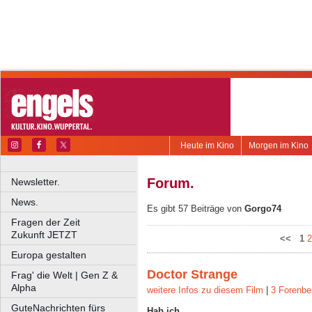
Heute im Kino
Morgen im Kino
Forum.
Newsletter.
News.
Es gibt 57 Beiträge von
Gorgo74
Fragen der Zeit
Zukunft JETZT
<<
1
2
Europa gestalten
Doctor Strange
Frag' die Welt | Gen Z &
Alpha
weitere Infos zu diesem Film
|
3 Forenbe
GuteNachrichten fürs
Hab ich