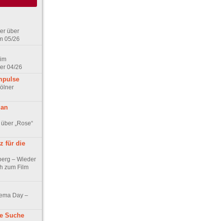
er über
m 05/26
 im
er 04/26
mpulse
ölner
 an
 über „Rose“
 für die
berg – Wieder
ch zum Film
nema Day –
ne Suche