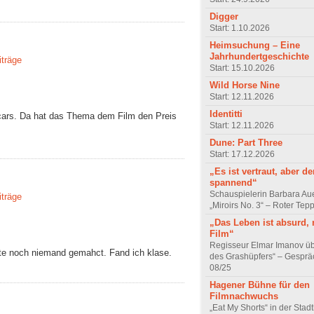
Digger
Start: 1.10.2026
Heimsuchung – Eine
Jahrhundertgeschichte
iträge
Start: 15.10.2026
Wild Horse Nine
Start: 12.11.2026
Identitti
cars. Da hat das Thema dem Film den Preis
Start: 12.11.2026
Dune: Part Three
Start: 17.12.2026
„Es ist vertraut, aber d
spannend“
Schauspielerin Barbara Au
iträge
„Miroirs No. 3“ – Roter Tep
„Das Leben ist absurd, 
Film“
Regisseur Elmar Imanov üb
atte noch niemand gemahct. Fand ich klase.
des Grashüpfers“ – Gesprä
08/25
Hagener Bühne für den
Filmnachwuchs
„Eat My Shorts“ in der Stad