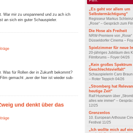
„Es geht vor allem um
Selbstermächtigung“
t. War mir zu unspannend und zu ach ich
Regisseur Markus Schleinz
t an sich ein guter Schauspieler.
„Rose“ – Gespräch zum Fil
Die Hose als Freiheit
NRW-Premiere von „Rose“
Düsseldorfer Cinema – Foy
Spielzimmer für neue I
iträge
20-jähriges Jubiläum des K
Filmforums – Foyer 04/26
„Kein großes Spektrum
Geschlechtsvielfalt“
. Was für Rollen der in Zukunft bekommt?
Schauspielerin Caro Braun
Film gemacht ,aver der hier ist wieder sub-
– Roter Teppich 04/26
„Stromberg hat Relevanz
heutige Zeit“
Ralf Husmann über „Strom
alles wie immer“ – Gesprä
 Zweig und denkt über das
12/25
Grenzenlos
10. European Arthouse Ci
iträge
Festival 11/25
„Ich wollte mich auf ei