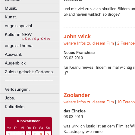
Musik.
und mit viel zu vielen skurillen Bildern 
Skandinavien wirklich so dröge?
Kunst.
engels spezial.
Kultur in NRW.
John Wick
weitere Infos zu diesem Film
|
2 Forenbe
engels-Thema.
Neues Franchise
Auswahl.
06.03.2019
Augenblick
für Keanu reeves. Indem er mal wichtig r
Zuletzt gelacht: Cartoons.
;)?
––––––––––––––––––––
Verlosungen.
Zoolander
Jobs.
weitere Infos zu diesem Film
|
10 Forenb
Kulturlinks.
das Einzige
06.03.2019
Kinokalender
was wirklich lustig ist an dem Film ist W
Mo
Di
Mi
Do
Fr
Sa
So
Katastrophy wie immer.
3
4
5
6
7
8
9