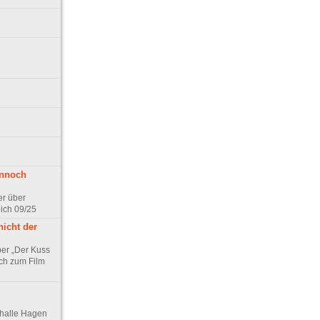
ennoch
er über
pich 09/25
nicht der
er „Der Kuss
ch zum Film
thalle Hagen