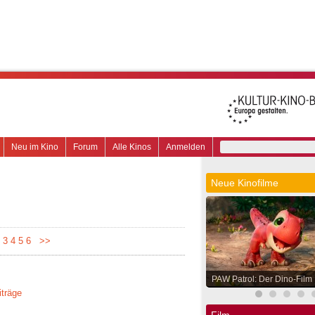
Neu im Kino
Forum
Alle Kinos
Anmelden
Neue Kinofilme
3
4
5
6
>>
PAW Patrol: Der Dino-Film
iträge
Film.