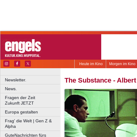
Heute im Kino
Morgen im Kino
The Substance - Alber
Newsletter.
News.
Fragen der Zeit
Zukunft JETZT
Europa gestalten
Frag' die Welt | Gen Z &
Alpha
GuteNachrichten fürs