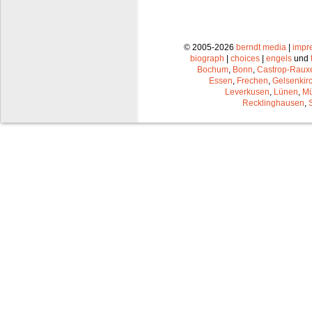
© 2005-2026
berndt media
|
impr
biograph
|
choices
|
engels
und
Bochum
,
Bonn
,
Castrop-Raux
Essen
,
Frechen
,
Gelsenkir
Leverkusen
,
Lünen
,
Mü
Recklinghausen
,