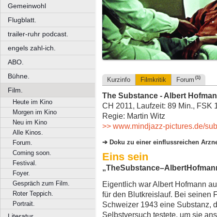
Gemeinwohl
Flugblatt.
trailer-ruhr podcast.
engels zahl-ich.
ABO.
Bühne.
(1)
Kurzinfo
Filmkritik
Forum
Film.
The Substance - Albert Hofma
Heute im Kino
CH 2011, Laufzeit: 89 Min., FSK 
Morgen im Kino
Regie: Martin Witz
Neu im Kino
>> www.mindjazz-pictures.de/sub
Alle Kinos.
Doku
zu
einer
einflussreichen
Arzn
Forum.
Coming soon.
Eins
sein
Festival.
„
The
Substance
–
Albert
Hofman
Foyer.
Gespräch zum Film.
Eigentlich war Albert Hofmann a
Roter Teppich.
für den Blutkreislauf. Bei seinen
Portrait.
Schweizer 1943 eine Substanz, di
Selbstversuch testete, um sie an
Literatur.