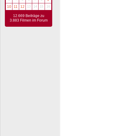
10
11
12
13
14
15
16
12.669 Beiträge zu
3.883 Filmen im Forum