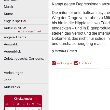
Kampf gegen Depressionen anzu
Musik.
Die mitunter unterhaltsam psyche
Kunst.
Weg der Droge vom Labor zu Mil
engels spezial.
bis hin in die Hippiezeit, wo Frie
entdeckten – und in Eigenproduk
Kultur in NRW.
stehen das Verbot und die interna
engels-Thema.
Dokument, das nicht nur solide in
und durchaus neugierig macht.
Auswahl.
(Hartmut Ernst)
Augenblick
Zuletzt gelacht: Cartoons.
Weitersagen
Feedback
––––––––––––––––––––
Verlosungen.
Jobs.
Kulturlinks.
Kinokalender
Mo
Di
Mi
Do
Fr
Sa
So
3
4
5
6
7
8
9