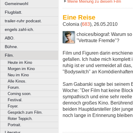
Meine Meinung zu diesem Film
Gemeinwohl
Flugblatt.
Eine Reise
trailer-ruhr podcast.
Colonia (
683
), 26.05.2010
engels zahl-ich.
choices/biograf: Warum so
ABO.
"Vertraute Fremde"?
Bühne.
Film und Figuren darin erschiene
Film.
gefallen. Ich habe mich komplett 
Heute im Kino
ruhig ist er und vermeidet all da
Morgen im Kino
"Bodyswitch" an Komödienhaftem
Neu im Kino
Alle Kinos.
Sam Gabarski sagte bei seinem 
Forum.
Woche: "Der Film hat keine Block
Coming soon.
sympathisch und eine sehr reelle
Festival.
dennoch großes Kino. Berührend 
Foyer.
beiden Hauptdarsteller (der jung
Gespräch zum Film.
noch lange in Erinnerung bleiben
Roter Teppich.
Portrait.
Literatur.