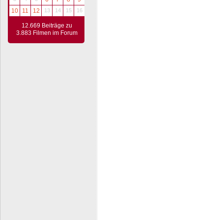
10
11
12
13
14
15
16
12.669 Beiträge zu
3.883 Filmen im Forum