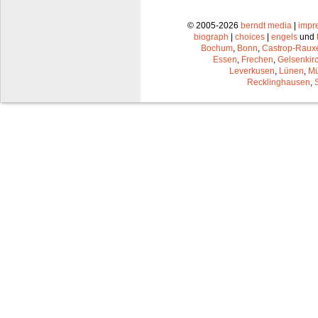
© 2005-2026
berndt media
|
impr
biograph
|
choices
|
engels
und
Bochum
,
Bonn
,
Castrop-Raux
Essen
,
Frechen
,
Gelsenkir
Leverkusen
,
Lünen
,
Mü
Recklinghausen
,