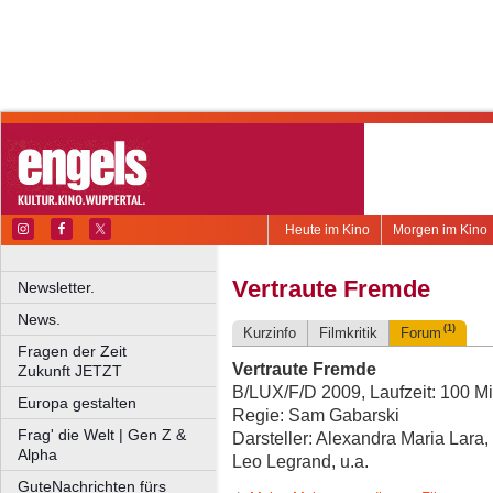
Heute im Kino
Morgen im Kino
Vertraute Fremde
Newsletter.
News.
(1)
Kurzinfo
Filmkritik
Forum
Fragen der Zeit
Vertraute Fremde
Zukunft JETZT
B/LUX/F/D 2009, Laufzeit: 100 Mi
Europa gestalten
Regie: Sam Gabarski
Frag' die Welt | Gen Z &
Darsteller: Alexandra Maria Lara
Alpha
Leo Legrand, u.a.
GuteNachrichten fürs