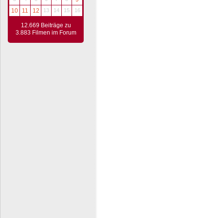
10
11
12
13
14
15
16
12.669 Beiträge zu
3.883 Filmen im Forum