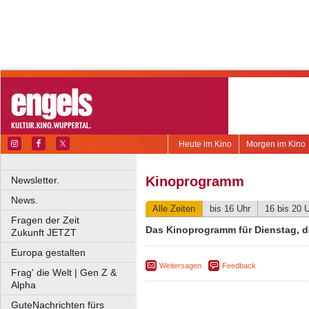
Heute im Kino
Morgen im Kino
Kinoprogramm
Newsletter.
News.
Alle Zeiten
bis 16 Uhr
16 bis 20 
Fragen der Zeit
Das Kinoprogramm für Dienstag, de
Zukunft JETZT
Europa gestalten
Weitersagen
Feedback
Frag' die Welt | Gen Z &
Alpha
GuteNachrichten fürs