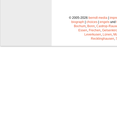
© 2005-2026
berndt media
|
impr
biograph
|
choices
|
engels
und
Bochum
,
Bonn
,
Castrop-Raux
Essen
,
Frechen
,
Gelsenkir
Leverkusen
,
Lünen
,
Mü
Recklinghausen
,