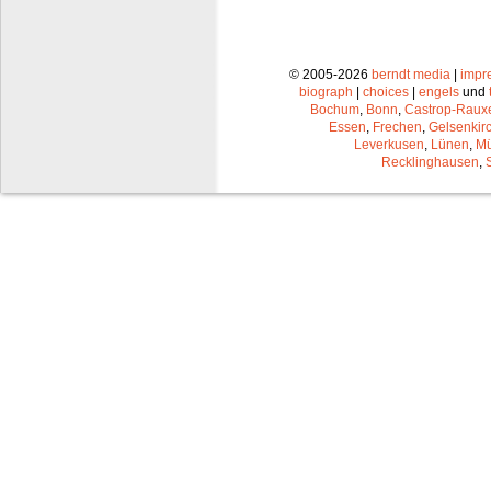
© 2005-2026
berndt media
|
impr
biograph
|
choices
|
engels
und
Bochum
,
Bonn
,
Castrop-Raux
Essen
,
Frechen
,
Gelsenkir
Leverkusen
,
Lünen
,
Mü
Recklinghausen
,