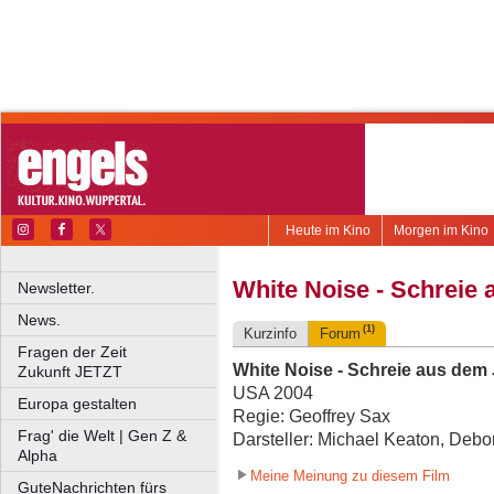
Heute im Kino
Morgen im Kino
White Noise - Schreie 
Newsletter.
News.
(1)
Kurzinfo
Forum
Fragen der Zeit
White Noise - Schreie aus dem 
Zukunft JETZT
USA 2004
Europa gestalten
Regie: Geoffrey Sax
Frag' die Welt | Gen Z &
Darsteller: Michael Keaton, Deb
Alpha
Meine Meinung zu diesem Film
GuteNachrichten fürs