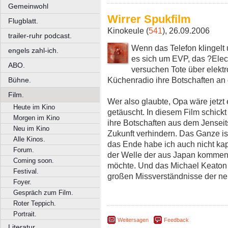
Gemeinwohl
Wirrer Spukfilm
Flugblatt.
Kinokeule (
541
), 26.09.2006
trailer-ruhr podcast.
Wenn das Telefon klingelt u
engels zahl-ich.
es sich um EVP, das ?Ele
ABO.
versuchen Tote über elekt
Küchenradio ihre Botschaften an
Bühne.
Film.
Wer also glaubte, Opa wäre jetzt e
Heute im Kino
getäuscht. In diesem Film schickt
Morgen im Kino
ihre Botschaften aus dem Jenseit
Neu im Kino
Zukunft verhindern. Das Ganze is
Alle Kinos.
das Ende habe ich auch nicht kap
Forum.
der Welle der aus Japan kommen
Coming soon.
möchte. Und das Michael Keaton 
Festival.
großen Missverständnisse der ne
Foyer.
Gespräch zum Film.
Roter Teppich.
Portrait.
Weitersagen
Feedback
Literatur.