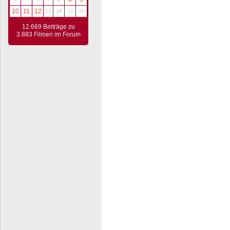
10
11
12
13
14
15
16
12.669 Beiträge zu
3.883 Filmen im Forum