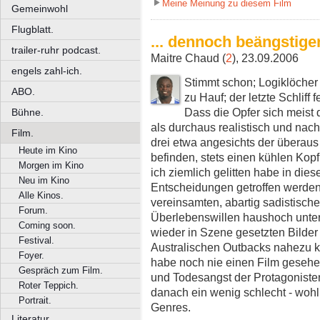
Meine Meinung zu diesem Film
Gemeinwohl
Flugblatt.
... dennoch beängstige
trailer-ruhr podcast.
Maitre Chaud (
2
), 23.09.2006
engels zahl-ich.
Stimmt schon; Logiklöcher
ABO.
zu Hauf; der letzte Schliff
Dass die Opfer sich meist 
Bühne.
als durchaus realistisch und nac
Film.
drei etwa angesichts der überaus 
Heute im Kino
befinden, stets einen kühlen Ko
Morgen im Kino
ich ziemlich gelitten habe in die
Neu im Kino
Entscheidungen getroffen werden,
Alle Kinos.
vereinsamten, abartig sadistisch
Forum.
Überlebenswillen haushoch unter
Coming soon.
wieder in Szene gesetzten Bilde
Festival.
Australischen Outbacks nahezu k
Foyer.
habe noch nie einen Film gesehen
Gespräch zum Film.
und Todesangst der Protagonisten
Roter Teppich.
danach ein wenig schlecht - wohl
Portrait.
Genres.
Literatur.