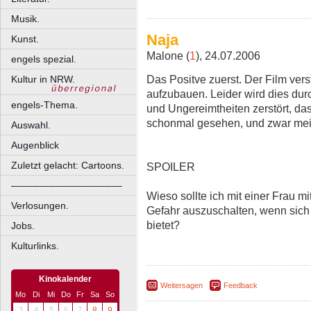
Musik.
Naja
Kunst.
Malone (
1
), 24.07.2006
engels spezial.
Das Positve zuerst. Der Film ve
Kultur in NRW.
aufzubauen. Leider wird dies dur
engels-Thema.
und Ungereimtheiten zerstört, dass
schonmal gesehen, und zwar mei
Auswahl.
Augenblick
Zuletzt gelacht: Cartoons.
SPOILER
––––––––––––––––––––
Wieso sollte ich mit einer Frau mit
Verlosungen.
Gefahr auszuschalten, wenn sich
bietet?
Jobs.
Kulturlinks.
Kinokalender
Weitersagen
Feedback
Mo
Di
Mi
Do
Fr
Sa
So
3
4
5
6
7
8
9