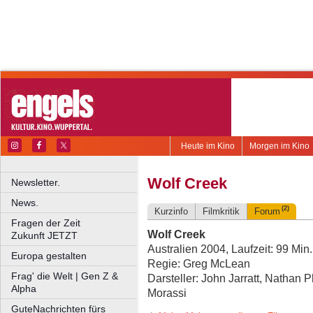
Heute im Kino
Morgen im Kino
Wolf Creek
Newsletter.
News.
(2)
Kurzinfo
Filmkritik
Forum
Fragen der Zeit
Wolf Creek
Zukunft JETZT
Australien 2004, Laufzeit: 99 Min
Europa gestalten
Regie: Greg McLean
Frag' die Welt | Gen Z &
Darsteller: John Jarratt, Nathan 
Alpha
Morassi
GuteNachrichten fürs