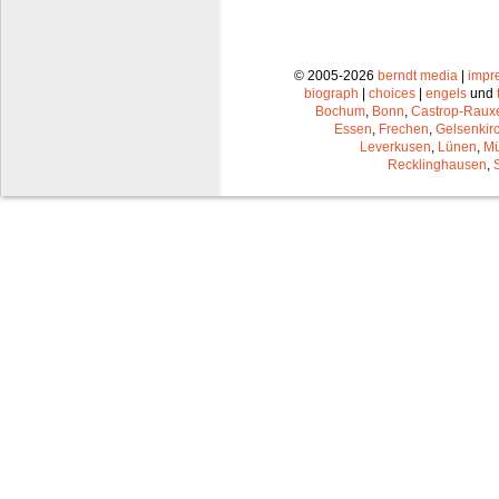
© 2005-2026
berndt media
|
impr
biograph
|
choices
|
engels
und
Bochum
,
Bonn
,
Castrop-Raux
Essen
,
Frechen
,
Gelsenkir
Leverkusen
,
Lünen
,
Mü
Recklinghausen
,