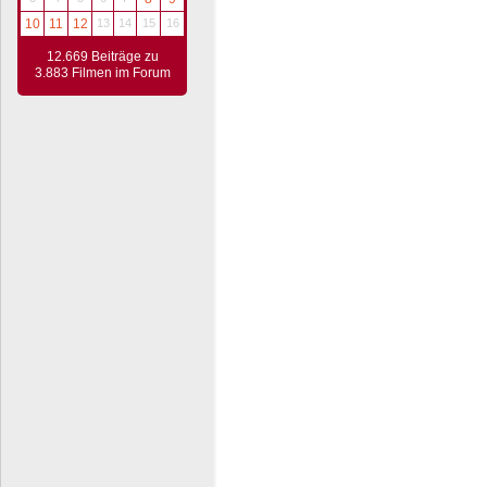
10
11
12
13
14
15
16
12.669 Beiträge zu
3.883 Filmen im Forum