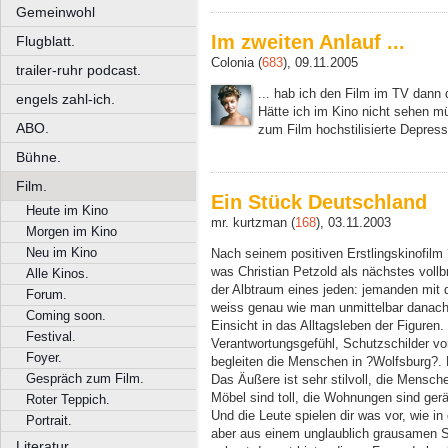
Gemeinwohl
Im zweiten Anlauf ...
Flugblatt.
Colonia (
683
), 09.11.2005
trailer-ruhr podcast.
... hab ich den Film im TV dann 
engels zahl-ich.
Hätte ich im Kino nicht sehen m
ABO.
zum Film hochstilisierte Depress
Bühne.
Film.
Ein Stück Deutschland
Heute im Kino
mr. kurtzman (
168
), 03.11.2003
Morgen im Kino
Neu im Kino
Nach seinem positiven Erstlingskinofilm 
was Christian Petzold als nächstes vollbr
Alle Kinos.
der Albtraum eines jeden: jemanden mit 
Forum.
weiss genau wie man unmittelbar danach
Coming soon.
Einsicht in das Alltagsleben der Figuren
Festival.
Verantwortungsgefühl, Schutzschilder vo
Foyer.
begleiten die Menschen in ?Wolfsburg?. 
Gespräch zum Film.
Das Äußere ist sehr stilvoll, die Mens
Möbel sind toll, die Wohnungen sind ger
Roter Teppich.
Und die Leute spielen dir was vor, wie in
Portrait.
aber aus einem unglaublich grausamen 
Literatur.