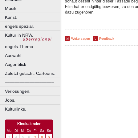
schaut dezent hinter dieser Fassade beg
Film hat er endgültig bewiesen, zu den a
Musik.
dazu zugehören.
Kunst.
engels spezial.
Kultur in NRW.
Weitersagen
Feedback
engels-Thema.
Auswahl.
Augenblick
Zuletzt gelacht: Cartoons.
––––––––––––––––––––
Verlosungen.
Jobs.
Kulturlinks.
Kinokalender
Mo
Di
Mi
Do
Fr
Sa
So
3
4
5
6
7
8
9