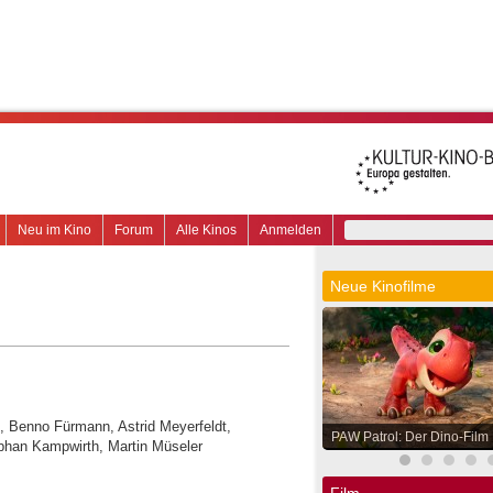
Neu im Kino
Forum
Alle Kinos
Anmelden
Neue Kinofilme
, Benno Fürmann, Astrid Meyerfeldt,
PAW Patrol: Der Dino-Film
han Kampwirth, Martin Müseler
Film.