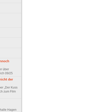
ennoch
er über
pich 09/25
nicht der
er „Der Kuss
ch zum Film
thalle Hagen