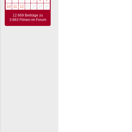
10
11
12
13
14
15
16
12.669 Beiträge zu
3.883 Filmen im Forum