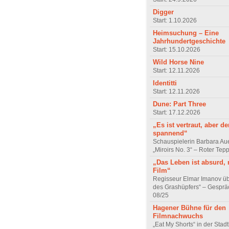
Digger
Start: 1.10.2026
Heimsuchung – Eine
Jahrhundertgeschichte
Start: 15.10.2026
Wild Horse Nine
Start: 12.11.2026
Identitti
Start: 12.11.2026
Dune: Part Three
Start: 17.12.2026
„Es ist vertraut, aber d
spannend“
Schauspielerin Barbara Au
„Miroirs No. 3“ – Roter Tep
„Das Leben ist absurd, 
Film“
Regisseur Elmar Imanov üb
des Grashüpfers“ – Gesprä
08/25
Hagener Bühne für den
Filmnachwuchs
„Eat My Shorts“ in der Stad