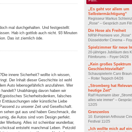
„Es geht vor allem um
Selbstermächtigung“
Regisseur Markus Schleinz
„Rose“ – Gespräch zum Fil
doch mal durchgehalten. Und festgestellt:
Die Hose als Freiheit
üssen. Hab ich gottlob auch nicht. 93 Minuten
NRW-Premiere von „Rose“
ion. Das ist ziemlich öde.
Düsseldorfer Cinema – Foy
Spielzimmer für neue I
20-jähriges Jubiläum des K
Filmforums – Foyer 04/26
„Kein großes Spektrum
Geschlechtsvielfalt“
Schauspielerin Caro Braun
?Die innere Sicherheit? wollte ich wissen,
– Roter Teppich 04/26
ingt. Der Inhalt dieser Geschichte ist wohl
dem Auto lebensgefährlich anzufahren. Wer
„Stromberg hat Relevanz
heutige Zeit“
 handelt? Unabhängig davon haben wir
Ralf Husmann über „Strom
. Egoistisches Sicherheitsdenken, falsches
alles wie immer“ – Gesprä
r Enttäuschungen oder künstliche Liebe
12/25
Passend zu unserer Zeit und Gesellschaft.
Grenzenlos
chen sehen gut aus und haben Geschmack, die
10. European Arthouse Ci
äumig, die Autos sind vom Design perfekt.
Festival 11/25
 der Werbung. Alles ist scheinbar wunderbar,
Schicksal entsteht manchmal Leben. Petzold
„Ich wollte mich auf ei