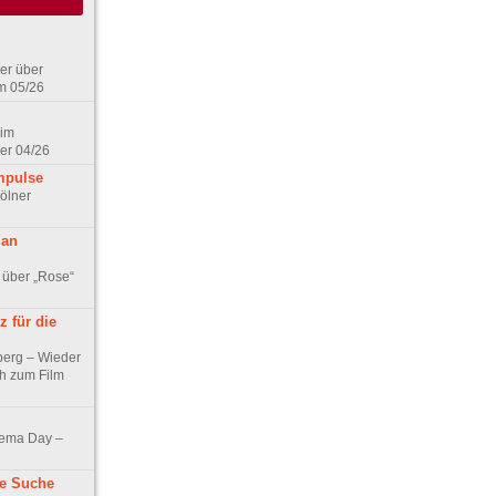
er über
m 05/26
 im
er 04/26
mpulse
ölner
 an
 über „Rose“
 für die
berg – Wieder
ch zum Film
nema Day –
ne Suche