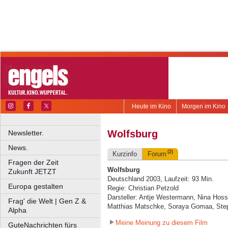
Heute im Kino
Morgen im Kino
Wolfsburg
Newsletter.
News.
(2)
Kurzinfo
Forum
Fragen der Zeit
Wolfsburg
Zukunft JETZT
Deutschland 2003, Laufzeit: 93 Min.
Europa gestalten
Regie: Christian Petzold
Darsteller: Antje Westermann, Nina Hoss
Frag' die Welt | Gen Z &
Matthias Matschke, Soraya Gomaa, Step
Alpha
Meine Meinung zu diesem Film
GuteNachrichten fürs