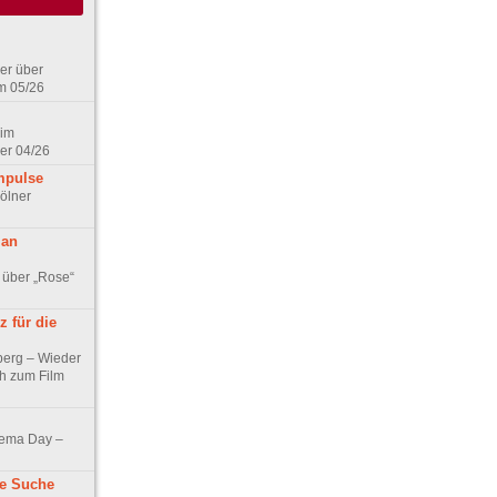
er über
m 05/26
 im
er 04/26
mpulse
ölner
 an
 über „Rose“
 für die
berg – Wieder
ch zum Film
nema Day –
ne Suche