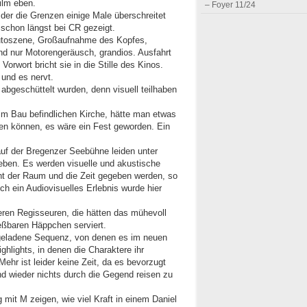
lm eben.
– Foyer 11/24
t der die Grenzen einige Male überschreitet
r schon längst bei CR gezeigt.
utoszene, Großaufnahme des Kopfes,
d nur Motorengeräusch, grandios. Ausfahrt
Vorwort bricht sie in die Stille des Kinos.
 und es nervt.
abgeschüttelt wurden, denn visuell teilhaben
im Bau befindlichen Kirche, hätte man etwas
n können, es wäre ein Fest geworden. Ein
uf der Bregenzer Seebühne leiden unter
eben. Es werden visuelle und akustische
t der Raum und die Zeit gegeben werden, so
ch ein Audiovisuelles Erlebnis wurde hier
eren Regisseuren, die hätten das mühevoll
ießbaren Häppchen serviert.
ngeladene Sequenz, von denen es im neuen
Highlights, in denen die Charaktere ihr
hr ist leider keine Zeit, da es bevorzugt
d wieder nichts durch die Gegend reisen zu
 mit M zeigen, wie viel Kraft in einem Daniel