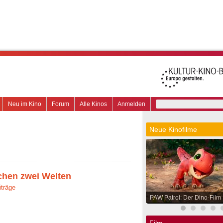
Neu im Kino
Forum
Alle Kinos
Anmelden
Neue Kinofilme
chen zwei Welten
iträge
PAW Patrol: Der Dino-Film
Film.