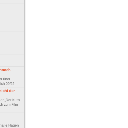
ennoch
er über
pich 09/25
nicht der
er „Der Kuss
ch zum Film
thalle Hagen