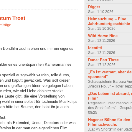
Digger
Start: 1.10.2026
ntum Trost
Heimsuchung – Eine
Jahrhundertgeschichte
eiträge
Start: 15.10.2026
Wild Horse Nine
Start: 12.11.2026
Identitti
 Bondfilm auch sehen und mir ein eigenes
Start: 12.11.2026
Dune: Part Three
bilder eines unentspannten Kameramannes
Start: 17.12.2026
„Es ist vertraut, aber d
o speziell ausgewählt wurden, tolle Autos,
spannend“
ten und kaputt gewackelt. Was soll dieser
Schauspielerin Barbara Au
en und großartigen Ideen vorgelegen haben,
„Miroirs No. 3“ – Roter Tep
rden, wie viel Liebe dahinter steckt.
„Das Leben ist absurd, 
es Leute gibt, die eine Vorstellung von
Film“
 wohl in einer selbst für technoide Musikclips
Regisseur Elmar Imanov üb
ch bitte bei Bourne, den habt ihr ja auch
des Grashüpfers“ – Gesprä
08/25
ist.
Hagener Bühne für den
nicht als Extended, Uncut, Directors oder was
Filmnachwuchs
rsion in der man den eigentlichen Film
„Eat My Shorts“ in der Stad