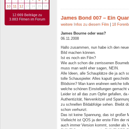
10
11
12
13
14
15
16
12.669 Beiträge zu
James Bond 007 – Ein Qua
3.883 Filmen im Forum
weitere Infos zu diesem Film
|
18 Forenb
James Bourne oder was?
06.11.2008
Hallo zusammen, nun habe ich den neuen
Bild machen können.
Ist es noch ein Film?
Wie auch schon die zerrissenen Bourne
muss man wohl eher sagen, NEIN.
Alle Ideen, alle Schauplätze die ja ach s
tolle Schauspieler. Alles kaputt geschnit
Blödsinn? Man kann erahnen welche toll
welche schönen Einstellungen gemacht wu
Leider ist all das zum Opfer gefallen, da 
Authentizität, Nervenkitzel und Spannung
zu schnellen Bildabfolge sehen. Bleibt do
schon verhunzt.
Das ist keine Spannung, das ist großer M
Vielleicht ist QOS ja der erste Film der 
auch immer Version kommt, sonder als Ve