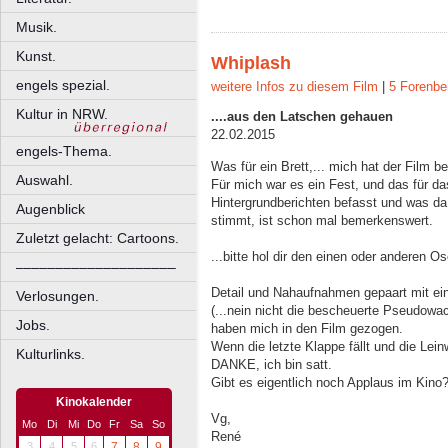
Musik.
Kunst.
Whiplash
engels spezial.
weitere Infos zu diesem Film
|
5 Forenbe
Kultur in NRW.
....aus den Latschen gehauen
22.02.2015
engels-Thema.
Was für ein Brett,... mich hat der Film b
Auswahl.
Für mich war es ein Fest, und das für d
Hintergrundberichten befasst und was da
Augenblick
stimmt, ist schon mal bemerkenswert.
Zuletzt gelacht: Cartoons.
...bitte hol dir den einen oder anderen Osc
––––––––––––––––––––
Detail und Nahaufnahmen gepaart mit ein
Verlosungen.
(...nein nicht die bescheuerte Pseudowa
Jobs.
haben mich in den Film gezogen.
Wenn die letzte Klappe fällt und die Lei
Kulturlinks.
DANKE, ich bin satt.
Gibt es eigentlich noch Applaus im Kino
Kinokalender
Vg,
Mo
Di
Mi
Do
Fr
Sa
So
René
3
4
5
6
7
8
9