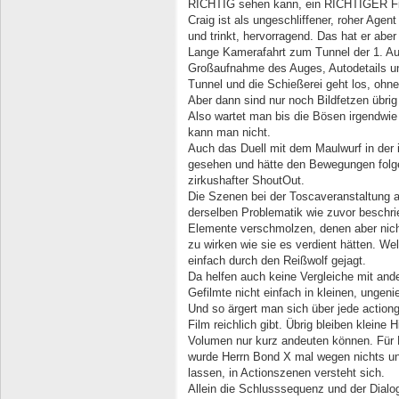
RICHTIG sehen kann, ein RICHTIGER Fi
Craig ist als ungeschliffener, roher Agen
und trinkt, hervorragend. Das hat er abe
Lange Kamerafahrt zum Tunnel der 1. A
Großaufnahme des Auges, Autodetails un
Tunnel und die Schießerei geht los, ohne 
Aber dann sind nur noch Bildfetzen übrig
Also wartet man bis die Bösen irgendwie 
kann man nicht.
Auch das Duell mit dem Maulwurf in der 
gesehen und hätte den Bewegungen folge
zirkushafter ShoutOut.
Die Szenen bei der Toscaveranstaltung a
derselben Problematik wie zuvor beschri
Elemente verschmolzen, denen aber nich
zu wirken wie sie es verdient hätten. Wel
einfach durch den Reißwolf gejagt.
Da helfen auch keine Vergleiche mit and
Gefilmte nicht einfach in kleinen, ungen
Und so ärgert man sich über jede actio
Film reichlich gibt. Übrig bleiben kleine 
Volumen nur kurz andeuten können. Für Me
wurde Herrn Bond X mal wegen nichts un
lassen, in Actionszenen versteht sich.
Allein die Schlusssequenz und der Dialog