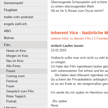
Überzeugende Schauspieler und schöne 
Gemeinwohl
zu einem überzeugenden Werk.
Flugblatt.
Ob es für S.Ronan zum Oscar reicht?
trailer-ruhr podcast.
engels zahl-ich.
ABO.
Inherent Vice - Natürliche 
Bühne.
weitere Infos zu diesem Film
|
3 Forenbe
Film.
einfach Laufen lassen
23.02.2015
Heute im Kino
Morgen im Kino
Vielleicht sollte man sich nicht zu sehr
Neu im Kino
zu steigen.
Alle Kinos.
Ich habe den Film irgendwann laufen ge
sehr sehenswerten Set erfreut und bin 
Forum.
... Die haben eben Allesamt irgendwie m
Coming soon.
Da scheint der Privatdedektiv anfänglic
Festival.
ist es am Ende er, der einigermaßen gera
Foyer.
Gespräch zum Film.
Ich werde ihn mir später im Heimkino no
Roter Teppich.
..Bis später
Portrait.
René
Literatur.