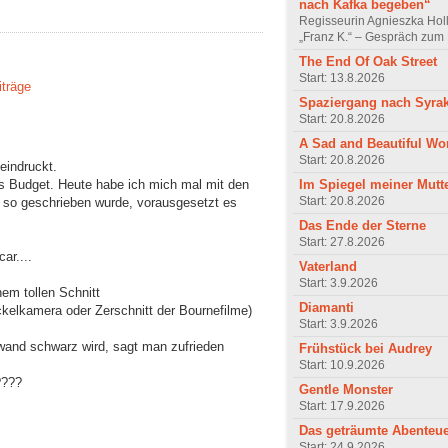
nach Kafka begeben“
Regisseurin Agnieszka Hol
„Franz K.“ – Gespräch zum 
The End Of Oak Street
Start: 13.8.2026
iträge
Spaziergang nach Syra
Start: 20.8.2026
A Sad and Beautiful Wo
Start: 20.8.2026
eeindruckt.
as Budget. Heute habe ich mich mal mit den
Im Spiegel meiner Mutt
Start: 20.8.2026
 so geschrieben wurde, vorausgesetzt es
Das Ende der Sterne
Start: 27.8.2026
ar....
Vaterland
Start: 3.9.2026
em tollen Schnitt
Diamanti
ckelkamera oder Zerschnitt der Bournefilme)
Start: 3.9.2026
nwand schwarz wird, sagt man zufrieden
Frühstück bei Audrey
Start: 10.9.2026
????
Gentle Monster
Start: 17.9.2026
Das geträumte Abenteu
Start: 24.9.2026