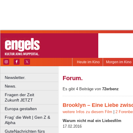
Heute im Kino
Morgen im Kino
Forum.
Newsletter.
News.
Es gibt 4 Beiträge von
72erbenz
Fragen der Zeit
Zukunft JETZT
Brooklyn – Eine Liebe zwis
Europa gestalten
weitere Infos zu diesem Film
|
2 Forenbe
Frag' die Welt | Gen Z &
Warum nicht mal ein Liebesfilm
Alpha
17.02.2016
GuteNachrichten fürs