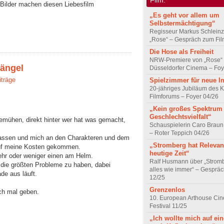
Bilder machen diesen Liebesfilm
„Es geht vor allem um
Selbstermächtigung“
Regisseur Markus Schleinz
„Rose“ – Gespräch zum Fil
Die Hose als Freiheit
NRW-Premiere von „Rose“
Mängel
Düsseldorfer Cinema – Foy
iträge
Spielzimmer für neue I
20-jähriges Jubiläum des K
Filmforums – Foyer 04/26
„Kein großes Spektrum
Geschlechtsvielfalt“
 bemühen, direkt hinter wer hat was gemacht,
Schauspielerin Caro Braun
– Roter Teppich 04/26
lassen und mich an den Charakteren und dem
„Stromberg hat Relevanz
auf meine Kosten gekommen.
heutige Zeit“
ehr oder weniger einen am Helm.
Ralf Husmann über „Strom
h die größten Probleme zu haben, dabei
alles wie immer“ – Gesprä
de aus läuft.
12/25
Grenzenlos
ch mal geben.
10. European Arthouse Ci
Festival 11/25
„Ich wollte mich auf ei