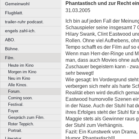
Phantastisch und zur Recht ein
Gemeinwohl
31.03.2005
Flugblatt.
Ich bin auf jeden Fall der Meinu
trailer-ruhr podcast.
Schauspieler seine insgesamt 7 Os
engels zahl-ich.
Hilary Swank, Clint Eastwood und
ABO.
Rollen. Ohne viel Aufhebens, ohn
Tempo schafft es der Film auf so
Bühne.
Wenn man Herr-der-Ringe und Mill
Film.
man, dass auch Movies ohne auf
Heute im Kino
Zuschauer begeistern kann - zwar
Morgen im Kino
sehr bewegt!
Neu im Kino
Wie gesagt: Im Vordergrund steht
Alle Kinos.
verbergen sich mehr als harte Sc
Forum.
Realität eben wird deutlich gemach
Coming soon.
Eastwood humorvolle Szenen ein
Festival.
in der Nase. Auch der Stuhl hat d
Foyer.
ihres Erfolges steht der Stuhl für
Gespräch zum Film.
Maggie stets als Gewinner raus g
Roter Teppich.
der Stuhl zum Verhängnis.
Portrait.
Fazit: Ein Kunstwerk von Drama, 
Humor. Phantastisch!!!
Literatur.