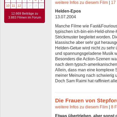
weitere Infos zu diesem Film
|
17 
10
11
12
13
14
15
16
Helden-Epos
12.669 Beiträge zu
13.07.2004
3.883 Filmen im Forum
Manche Filme wie Fast&Fourious
typischen ich-bin-ein-Held-ohne-
Strickmuster begleitet worden. Di
klassische aber sehr gut herausg
Helden-Getue wird nicht zu sehr
und spannungsgeladene Musik wir
Besonders die Action-Szenen ware
nach dem typsch-amerikanischen
Allein, dass man eine komplexe S
meiner Meinung nach schwierig u
Doch Sam Raimi hat raffiniert all
Die Frauen von Stepfor
weitere Infos zu diesem Film
|
8 F
Etwas übertrieben, aber sonst 