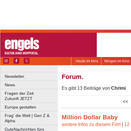
Heute im Kino
Morgen im Kino
Forum.
Newsletter.
News.
Es gibt 13 Beiträge von
Chrimi
Fragen der Zeit
Zukunft JETZT
<<
Europa gestalten
Frag' die Welt | Gen Z &
Million Dollar Baby
Alpha
weitere Infos zu diesem Film
|
12 
GuteNachrichten fürs