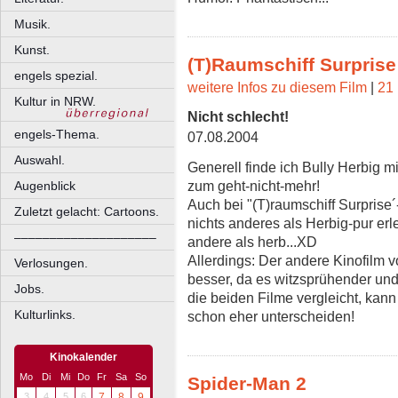
Musik.
Kunst.
(T)Raumschiff Surprise 
engels spezial.
weitere Infos zu diesem Film
|
21 
Kultur in NRW.
Nicht schlecht!
engels-Thema.
07.08.2004
Auswahl.
Generell finde ich Bully Herbig m
zum geht-nicht-mehr!
Augenblick
Auch bei "(T)raumschiff Surprise
Zuletzt gelacht: Cartoons.
nichts anderes als Herbig-pur erl
––––––––––––––––––––
andere als herb...XD
Allerdings: Der andere Kinofilm v
Verlosungen.
besser, da es witzsprühender und
Jobs.
die beiden Filme vergleicht, kan
Kulturlinks.
schon eher unterscheiden!
Kinokalender
Mo
Di
Mi
Do
Fr
Sa
So
Spider-Man 2
3
4
5
6
7
8
9