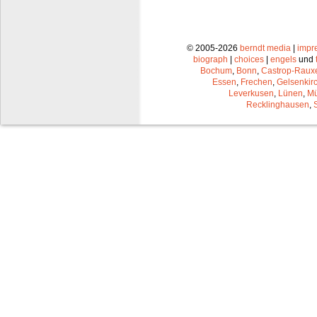
© 2005-2026
berndt media
|
impr
biograph
|
choices
|
engels
und
Bochum
,
Bonn
,
Castrop-Raux
Essen
,
Frechen
,
Gelsenkir
Leverkusen
,
Lünen
,
Mü
Recklinghausen
,