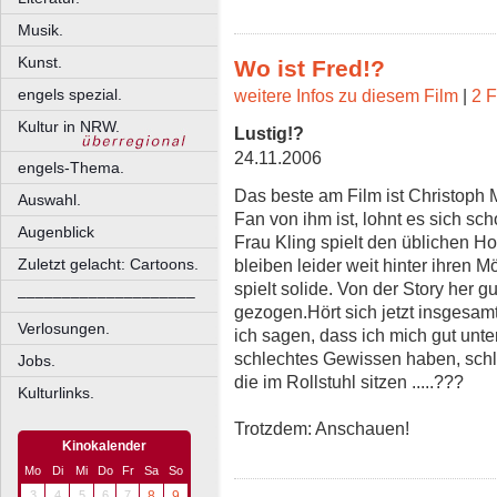
Musik.
Kunst.
Wo ist Fred!?
engels spezial.
weitere Infos zu diesem Film
|
2 F
Kultur in NRW.
Lustig!?
24.11.2006
engels-Thema.
Das beste am Film ist Christoph
Auswahl.
Fan von ihm ist, lohnt es sich sc
Augenblick
Frau Kling spielt den üblichen H
Zuletzt gelacht: Cartoons.
bleiben leider weit hinter ihren 
spielt solide. Von der Story her g
––––––––––––––––––––
gezogen.Hört sich jetzt insgesamt
Verlosungen.
ich sagen, dass ich mich gut unt
schlechtes Gewissen haben, schl
Jobs.
die im Rollstuhl sitzen .....???
Kulturlinks.
Trotzdem: Anschauen!
Kinokalender
Mo
Di
Mi
Do
Fr
Sa
So
3
4
5
6
7
8
9