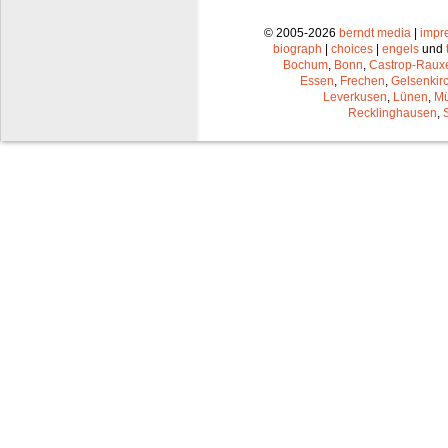
© 2005-2026
berndt media
|
impr
biograph
|
choices
|
engels
und
Bochum
,
Bonn
,
Castrop-Raux
Essen
,
Frechen
,
Gelsenkir
Leverkusen
,
Lünen
,
Mü
Recklinghausen
,