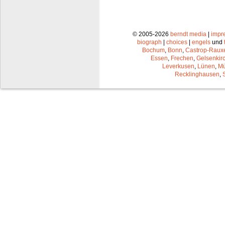
© 2005-2026
berndt media
|
impr
biograph
|
choices
|
engels
und
Bochum
,
Bonn
,
Castrop-Raux
Essen
,
Frechen
,
Gelsenkir
Leverkusen
,
Lünen
,
Mü
Recklinghausen
,