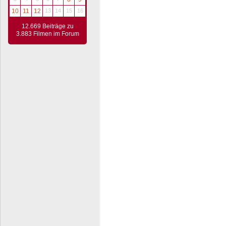
10
11
12
13
14
15
16
12.669 Beiträge zu
3.883 Filmen im Forum