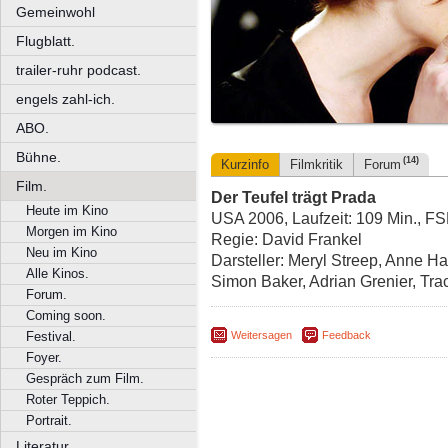
Gemeinwohl
Flugblatt.
trailer-ruhr podcast.
engels zahl-ich.
ABO.
Bühne.
(14)
Kurzinfo
Filmkritik
Forum
Film.
Der Teufel trägt Prada
Heute im Kino
USA 2006, Laufzeit: 109 Min., FS
Morgen im Kino
Regie: David Frankel
Neu im Kino
Darsteller: Meryl Streep, Anne Ha
Alle Kinos.
Simon Baker, Adrian Grenier, Tr
Forum.
Coming soon.
Weitersagen
Feedback
Festival.
Foyer.
Gespräch zum Film.
Roter Teppich.
Portrait.
Literatur.