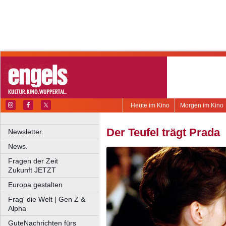
Heute im Kino
Morgen im Kino
Der Teufel trägt Prada
Newsletter.
News.
Fragen der Zeit
Zukunft JETZT
Europa gestalten
Frag' die Welt | Gen Z &
Alpha
GuteNachrichten fürs