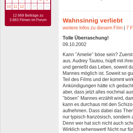
10
11
12
13
14
15
16
12.669 Beiträge zu
Wahnsinnig verliebt
3.883 Filmen im Forum
weitere Infos zu diesem Film
|
7 F
Tolle Überraschung!
09.10.2002
Kann "Amelie" böse sein? Zuerst 
aus. Audrey Tautou, hüpft mit ih
und genießt das Leben, soweit da
Mannes möglich ist. Soweit so gut
Teil des Films und der kommt wir
Ankündigungen hätte ich gedacht,
aber, dass jetzt alles nochmal au
"bösen" Mannes erzählt wird, dami
kann es durchaus mit den Schizo
aufnehmen. Dass dabei das Thema 
nur typisch französisch, sondern
Denn wer hat sich nicht auch sc
Wirklich sehenswert! Nicht nur fü