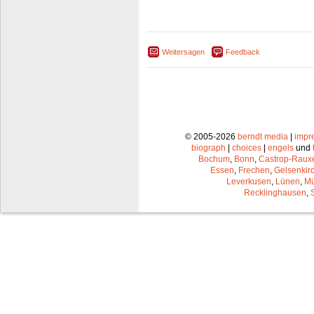
Weitersagen
Feedback
© 2005-2026
berndt media
|
impr
biograph
|
choices
|
engels
und
Bochum
,
Bonn
,
Castrop-Raux
Essen
,
Frechen
,
Gelsenkir
Leverkusen
,
Lünen
,
Mü
Recklinghausen
,