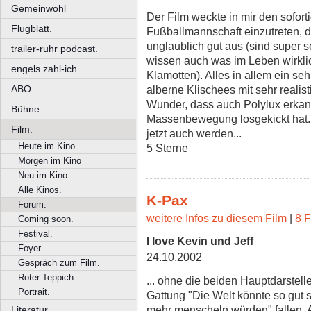
Gemeinwohl
Der Film weckte in mir den sofort
Flugblatt.
Fußballmannschaft einzutreten, 
unglaublich gut aus (sind super 
trailer-ruhr podcast.
wissen auch was im Leben wirklic
engels zahl-ich.
Klamotten). Alles in allem ein s
ABO.
alberne Klischees mit sehr reali
Wunder, dass auch Polylux erkann
Bühne.
Massenbewegung losgekickt hat. A
Film.
jetzt auch werden...
Heute im Kino
5 Sterne
Morgen im Kino
Neu im Kino
Alle Kinos.
K-Pax
Forum.
weitere Infos zu diesem Film
|
8 F
Coming soon.
Festival.
I love Kevin und Jeff
Foyer.
24.10.2002
Gespräch zum Film.
Roter Teppich.
... ohne die beiden Hauptdarstelle
Portrait.
Gattung "Die Welt könnte so gut s
mehr menscheln würden" fallen. 
Literatur.