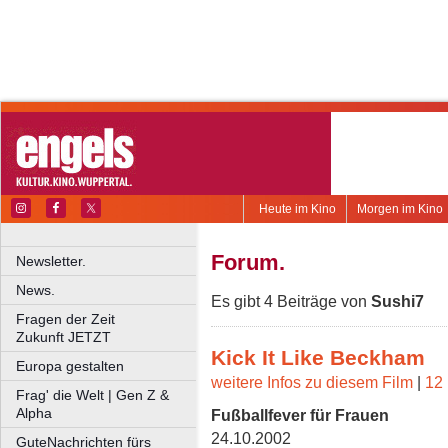
Heute im Kino
Morgen im Kino
Forum.
Newsletter.
News.
Es gibt 4 Beiträge von
Sushi7
Fragen der Zeit
Zukunft JETZT
Kick It Like Beckham
Europa gestalten
weitere Infos zu diesem Film
|
12 
Frag' die Welt | Gen Z &
Alpha
Fußballfever für Frauen
24.10.2002
GuteNachrichten fürs