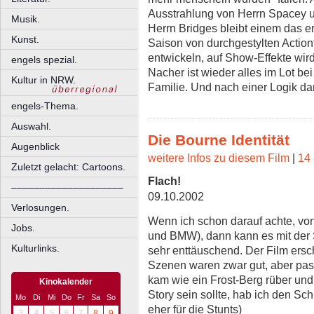
Ausstrahlung von Herrn Spacey u
Musik.
Herrn Bridges bleibt einem das e
Kunst.
Saison von durchgestylten Actionf
entwickeln, auf Show-Effekte wird
engels spezial.
Nacher ist wieder alles im Lot b
Kultur in NRW.
Familie. Und nach einer Logik dar
engels-Thema.
Auswahl.
Die Bourne Identität
Augenblick
weitere Infos zu diesem Film
|
14 
Zuletzt gelacht: Cartoons.
Flach!
––––––––––––––––––––
09.10.2002
Verlosungen.
Wenn ich schon darauf achte, von
Jobs.
und BMW), dann kann es mit der S
Kulturlinks.
sehr enttäuschend. Der Film ersch
Szenen waren zwar gut, aber pas
kam wie ein Frost-Berg rüber u
Kinokalender
Story sein sollte, hab ich den Sc
Mo
Di
Mi
Do
Fr
Sa
So
eher für die Stunts)
3
4
5
6
7
8
9