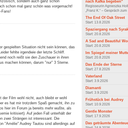
französisch, sondern auch ganz schön
nach Kafka begeben“
Regisseurin Agnieszka Hol
auch schon mal ganz schön was vorgemacht!
„Franz K.“ – Gespräch zum 
u-Fans!
The End Of Oak Street
Start: 13.8.2026
Spaziergang nach Syra
Start: 20.8.2026
A Sad and Beautiful Wo
Start: 20.8.2026
r gespielten Situation nicht sein können, das
ider fehlte irgendwie der letzte Schliff.
Im Spiegel meiner Mutt
end noch reißt sie den Zuschauer in ihren
Start: 20.8.2026
us machen können, darum "nur" 3 Sterne.
Das Ende der Sterne
Start: 27.8.2026
Vaterland
Start: 3.9.2026
Diamanti
Start: 3.9.2026
 der Film wohl nicht, auch bleibt er wohl
Frühstück bei Audrey
ber es hat mir trotzdem Spaß gemacht, ihn zu
Start: 10.9.2026
os hier im Forum ja bereits mehr wußte, als
Gentle Monster
emie kritisiert). Auf jeden Fall unterhält der
Start: 17.9.2026
n zwei Strängen ist interessant. Die
Das geträumte Abenteu
n "Amélie" Audrey Tautou sind allerdings auf
Start: 24.9.2026