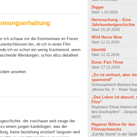
Digger
Start: 1.10.2026
Heimsuchung – Eine
pannungserhaltung
Jahrhundertgeschichte
Start: 15.10.2026
Wild Horse Nine
, aber ich schaue mir die Kommentare im Forum
Start: 12.11.2026
nentschlossen bin, ob ich in einen Film
Identitti
finde ich es schon ein wenig frustrierend, wenn
Start: 12.11.2026
raschende Wendungen, schon allzu detailliert
Dune: Part Three
Start: 17.12.2026
rotzdem ansehen
„Es ist vertraut, aber d
spannend“
Schauspielerin Barbara Au
„Miroirs No. 3“ – Roter Tep
„Das Leben ist absurd, 
Film“
Regisseur Elmar Imanov üb
des Grashüpfers“ – Gesprä
08/25
esgeschichte. der zuschauer wrid zeuge der
Hagener Bühne für den
 zu einem jungen kardiologen. was der
Filmnachwuchs
idung, keine beziehung existiert! langsam wird
„Eat My Shorts“ in der Stad