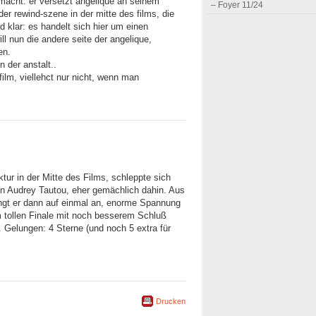
macht: er versetzt angelique an seinem
– Foyer 11/24
der rewind-szene in der mitte des films, die
 klar: es handelt sich hier um einen
ll nun die andere seite der angelique,
en.
 der anstalt..
film, viellehct nur nicht, wenn man
tur in der Mitte des Films, schleppte sich
ren Audrey Tautou, eher gemächlich dahin. Aus
ängt er dann auf einmal an, enorme Spannung
 tollen Finale mit noch besserem Schluß
. Gelungen: 4 Sterne (und noch 5 extra für
Drucken