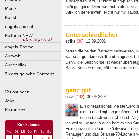
aufgegriffen wird, ist nicht nur typisch 
beängstigend. Denn wer hat sich nicht 
Musik.
Wirklich sehenswert! Nicht nur für Tauto
Kunst.
engels spezial.
Unterschiedlicher
Kultur in NRW.
strike (
30
), 12.09.2002
engels-Thema.
hätten die beiden Betrachtungsweisen, de
Auswahl.
war sehr gut dargestellt und umgesetzt. Le
Denn, die Geschichte ist weder überzeug
Augenblick
Bann. Schade drum, hätte man mehr dra
Zuletzt gelacht: Cartoons.
––––––––––––––––––––
ganz gut
Verlosungen.
gutzi (
182
), 06.09.2002
Jobs.
Ein cineastisches Meisterwerk ist
Kulturlinks.
nicht unbedingt lange hängen, a
sehen (auch wenn ich durch Ninj
ich wollte - wurde ja auch bereits von Sus
Kinokalender
Film ganz gut und die Erzählweise mit de
Mo
Di
Mi
Do
Fr
Sa
So
Rehaugen und das Strahler-70-Lächeln vo
3
4
5
6
7
8
9