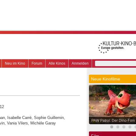
Neu im Kino
Forum
Alle Kinos
Anmelden
Neue Kinofilme
 12
an, Isabelle Carré, Sophie Guillemin,
PAW Patrol: Der Dino-Film
vin, Vania Vilers, Michèle Garay
Film.