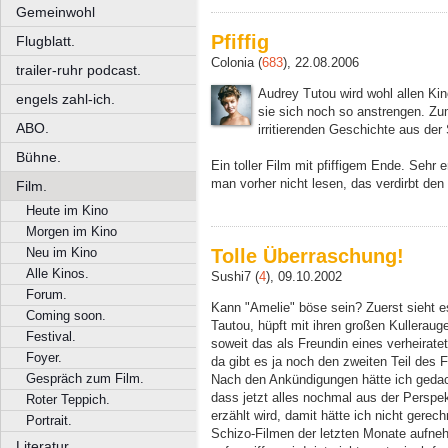
Gemeinwohl
Pfiffig
Flugblatt.
Colonia (
683
), 22.08.2006
trailer-ruhr podcast.
Audrey Tutou wird wohl allen Ki
engels zahl-ich.
sie sich noch so anstrengen. Zu
ABO.
irritierenden Geschichte aus der 
Bühne.
Ein toller Film mit pfiffigem Ende. Sehr
man vorher nicht lesen, das verdirbt den
Film.
Heute im Kino
Morgen im Kino
Neu im Kino
Tolle Überraschung!
Alle Kinos.
Sushi7 (
4
), 09.10.2002
Forum.
Kann "Amelie" böse sein? Zuerst sieht e
Coming soon.
Tautou, hüpft mit ihren großen Kulleraug
Festival.
soweit das als Freundin eines verheirate
Foyer.
da gibt es ja noch den zweiten Teil des 
Gespräch zum Film.
Nach den Ankündigungen hätte ich gedach
dass jetzt alles nochmal aus der Persp
Roter Teppich.
erzählt wird, damit hätte ich nicht gere
Portrait.
Schizo-Filmen der letzten Monate aufn
Literatur.