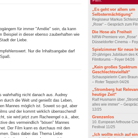
„Es geht vor allem um
Selbstermächtigung“
Regisseur Markus Schleinz
„Rose“ – Gespräch zum Fil
nogängern für immer "Amélie" sein, da kann
Die Hose als Freiheit
m Beispiel in dieser ebenso zauberhaften wie
NRW-Premiere von „Rose“
Stadt der Liebe.
Düsseldorfer Cinema – Foy
Spielzimmer für neue I
 empfehlenswert. Nur die Inhaltsangabe darf
20-jähriges Jubiläum des K
 Spaß.
Filmforums – Foyer 04/26
„Kein großes Spektrum
Geschlechtsvielfalt“
Schauspielerin Caro Braun
– Roter Teppich 04/26
„Stromberg hat Relevanz
heutige Zeit“
s wahrhaftig nicht danach aus. Audrey
Ralf Husmann über „Strom
en durch die Welt und genießt das Leben,
alles wie immer“ – Gesprä
ten Mannes möglich ist. Soweit so gut, aber
12/25
Films und der kommt wirklich überraschend!
Grenzenlos
t, sie wird jetzt zum Racheengel o.ä., aber,
10. European Arthouse Ci
ektive des vermeindlich "bösen" Mannes
Festival 11/25
chnet. Der Film kann es durchaus mit den
ehmen. Dass dabei das Thema Liebe
„Ich wollte mich auf ei