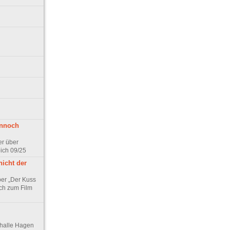
ennoch
er über
pich 09/25
nicht der
er „Der Kuss
ch zum Film
thalle Hagen