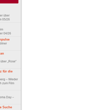
er über
m 05/26
 im
er 04/26
mpulse
ölner
 an
 über „Rose“
 für die
berg – Wieder
ch zum Film
nema Day –
ne Suche