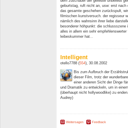
dem zuschauer der geliebte unbeliebt ge
geburtstag, ruft nicht an, usw: erst nach 
das gesamte geschehen zurückspult, wird
filmischen kunstversuch. der regisseur wi
nämlich des wahnsinn ihrer liebe darstell
besonderer höhpunkt: die schlussszene in
alles in allem ein sehr empfehlenswerter 
leibeskummer hat...
Intelligent
otello7788 (
554
), 30.08.2002
Bis zum Aufbruch der Erzählstruk
dieser Film, trotz der wunderba
einer anderen Sicht der Dinge f
und Dramatik zu entwickeln, um in einem
(überhaupt nicht hollywoodlike) zu enden
Audrey)
Weitersagen
Feedback