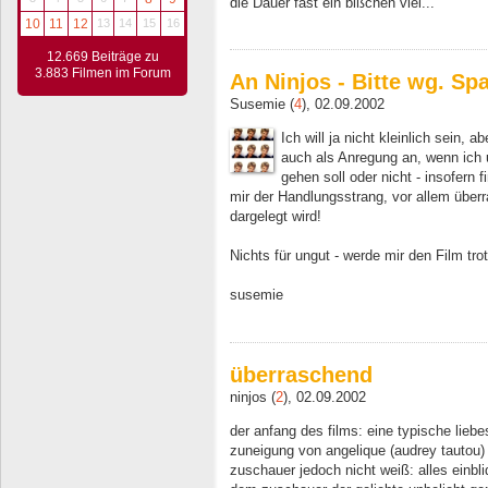
die Dauer fast ein bißchen viel...
10
11
12
13
14
15
16
12.669 Beiträge zu
3.883 Filmen im Forum
An Ninjos - Bitte wg. S
Susemie (
4
), 02.09.2002
Ich will ja nicht kleinlich sein
auch als Anregung an, wenn ich u
gehen soll oder nicht - insofern 
mir der Handlungsstrang, vor allem über
dargelegt wird!
Nichts für ungut - werde mir den Film t
susemie
überraschend
ninjos (
2
), 02.09.2002
der anfang des films: eine typische lieb
zuneigung von angelique (audrey tautou)
zuschauer jedoch nicht weiß: alles einbl