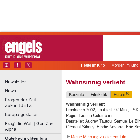
Heute im Kino
Morgen im Kino
Wahnsinnig verliebt
Newsletter.
News.
(7)
Kurzinfo
Filmkritik
Forum
Fragen der Zeit
Wahnsinnig verliebt
Zukunft JETZT
Frankreich 2002, Laufzeit: 92 Min., FSK
Europa gestalten
Regie: Laetitia Colombani
Darsteller: Audrey Tautou, Samuel Le Bih
Frag' die Welt | Gen Z &
Clément Sibony, Elodie Navarre, Eric Sa
Alpha
Meine Meinung zu diesem Film
GuteNachrichten fürs