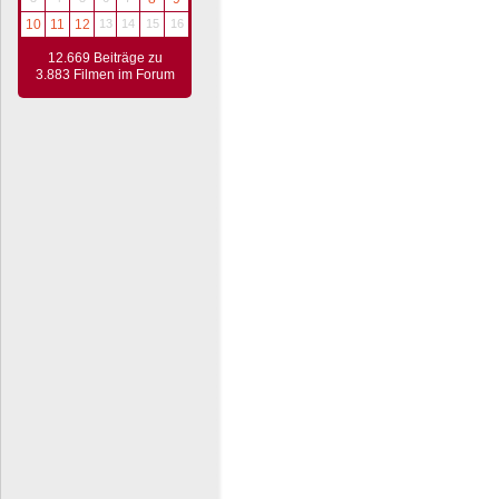
10
11
12
13
14
15
16
12.669 Beiträge zu
3.883 Filmen im Forum