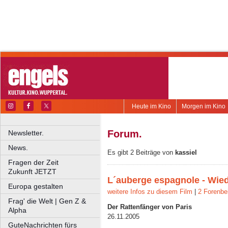
Heute im Kino
Morgen im Kino
Forum.
Newsletter.
News.
Es gibt 2 Beiträge von
kassiel
Fragen der Zeit
Zukunft JETZT
L´auberge espagnole - Wied
Europa gestalten
weitere Infos zu diesem Film
|
2 Forenbe
Frag' die Welt | Gen Z &
Der Rattenfänger von Paris
Alpha
26.11.2005
GuteNachrichten fürs