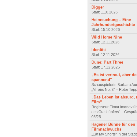
Digger
Start: 1.10.2026
Heimsuchung – Eine
Jahrhundertgeschichte
Start: 15.10.2026
Wild Horse Nine
Start: 12.11.2026
Identitti
Start: 12.11.2026
Dune: Part Three
Start: 17.12.2026
„Es ist vertraut, aber d
spannend“
Schauspielerin Barbara Au
„Miroirs No. 3“ – Roter Tep
„Das Leben ist absurd, 
Film“
Regisseur Elmar Imanov üb
des Grashüpfers“ – Gesprä
08/25
Hagener Bühne für den
Filmnachwuchs
„Eat My Shorts“ in der Stad