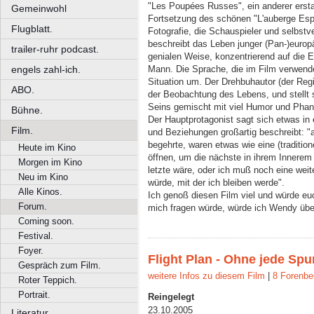
"Les Poupées Russes", ein anderer ersta
Gemeinwohl
Fortsetzung des schönen "L'auberge Espa
Flugblatt.
Fotografie, die Schauspieler und selbstv
beschreibt das Leben junger (Pan-)europ
trailer-ruhr podcast.
genialen Weise, konzentrierend auf die 
engels zahl-ich.
Mann. Die Sprache, die im Film verwende
Situation um. Der Drehbuhautor (der Regi
ABO.
der Beobachtung des Lebens, und stellt 
Seins gemischt mit viel Humor und Phan
Bühne.
Der Hauptprotagonist sagt sich etwas in 
Film.
und Beziehungen großartig beschreibt: "al
begehrte, waren etwas wie eine (traditio
Heute im Kino
öffnen, um die nächste in ihrem Innerem 
Morgen im Kino
letzte wäre, oder ich muß noch eine weite
Neu im Kino
würde, mit der ich bleiben werde".
Alle Kinos.
Ich genoß diesen Film viel und würde e
Forum.
mich fragen würde, würde ich Wendy übe
Coming soon.
Festival.
Foyer.
Flight Plan - Ohne jede Spu
Gespräch zum Film.
weitere Infos zu diesem Film
|
8 Forenbe
Roter Teppich.
Portrait.
Reingelegt
23.10.2005
Literatur.