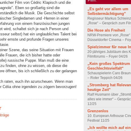
unlicher Film von Cédric Klapisch und die
gnole". Eben so großartig sind die
„Es geht vor allem um
erständlich die Musik. Die Geschichte selbst
Selbstermächtigung“
äischer Singledamen und -Herren in einer
Regisseur Markus Schleinz
„Rose“ – Gespräch zum Fil
Erfahrung von einem französischen jungen
t wird, schaltet sich je nach Person und
Die Hose als Freiheit
sseur selbst) hat ein unglaubliches Talent bei
NRW-Premiere von „Rose“
sehr ernste und profunde Fragen unseres
Düsseldorfer Cinema – Foy
tasie.
Spielzimmer für neue I
einer Szene, das seine Situation mit Frauen
20-jähriges Jubiläum des K
le Frauen, die ich bisher hatte oder
Filmforums – Foyer 04/26
nelle) russische Puppe. Man muß die eine
„Kein großes Spektrum
zu finden, ohne zu wissen, ob diese die
Geschlechtsvielfalt“
re öffnen, bis ich schließlich zu der gelangen
Schauspielerin Caro Braun
– Roter Teppich 04/26
uch raten, euch ihn azurscheuen. Wenn man
„Stromberg hat Relevanz
r Célia ohne irgendein zu zögern bevorzugen!
heutige Zeit“
Ralf Husmann über „Strom
alles wie immer“ – Gesprä
12/25
r
Grenzenlos
iträge
10. European Arthouse Ci
Festival 11/25
„Ich wollte mich auf ei