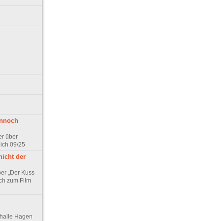
ennoch
er über
pich 09/25
nicht der
er „Der Kuss
ch zum Film
thalle Hagen