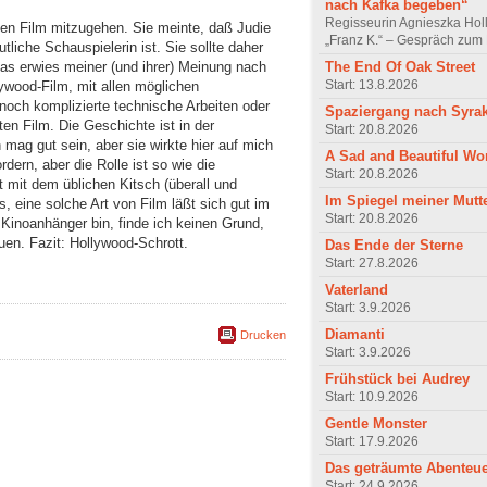
nach Kafka begeben“
Regisseurin Agnieszka Hol
sen Film mitzugehen. Sie meinte, daß Judie
„Franz K.“ – Gespräch zum 
tliche Schauspielerin ist. Sie sollte daher
The End Of Oak Street
as erwies meiner (und ihrer) Meinung nach
Start: 13.8.2026
lywood-Film, mit allen möglichen
noch komplizierte technische Arbeiten oder
Spaziergang nach Syra
n Film. Die Geschichte ist in der
Start: 20.8.2026
mag gut sein, aber sie wirkte hier auf mich
A Sad and Beautiful Wo
rdern, aber die Rolle ist so wie die
Start: 20.8.2026
mit dem üblichen Kitsch (überall und
Im Spiegel meiner Mutt
 eine solche Art von Film läßt sich gut im
Start: 20.8.2026
Kinoanhänger bin, finde ich keinen Grund,
en. Fazit: Hollywood-Schrott.
Das Ende der Sterne
Start: 27.8.2026
Vaterland
Start: 3.9.2026
Diamanti
Drucken
Start: 3.9.2026
Frühstück bei Audrey
Start: 10.9.2026
Gentle Monster
Start: 17.9.2026
Das geträumte Abenteu
Start: 24.9.2026