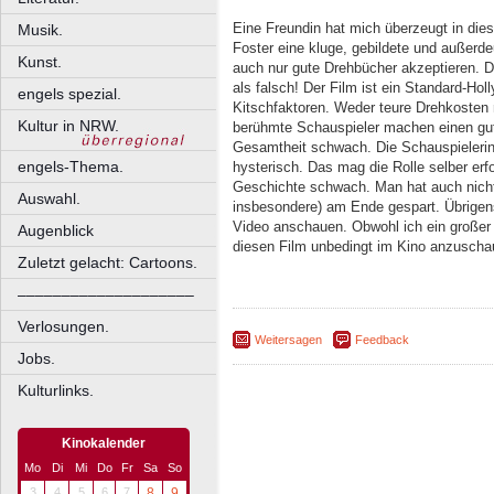
Eine Freundin hat mich überzeugt in die
Musik.
Foster eine kluge, gebildete und außerdeu
Kunst.
auch nur gute Drehbücher akzeptieren. D
als falsch! Der Film ist ein Standard-Hol
engels spezial.
Kitschfaktoren. Weder teure Drehkosten 
Kultur in NRW.
berühmte Schauspieler machen einen gute
Gesamtheit schwach. Die Schauspielerin 
engels-Thema.
hysterisch. Das mag die Rolle selber erfo
Geschichte schwach. Man hat auch nicht 
Auswahl.
insbesondere) am Ende gespart. Übrigens,
Video anschauen. Obwohl ich ein großer 
Augenblick
diesen Film unbedingt im Kino anzuschau
Zuletzt gelacht: Cartoons.
––––––––––––––––––––
Verlosungen.
Weitersagen
Feedback
Jobs.
Kulturlinks.
Kinokalender
Mo
Di
Mi
Do
Fr
Sa
So
3
4
5
6
7
8
9