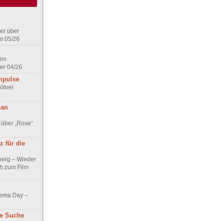
er über
m 05/26
 im
er 04/26
mpulse
ölner
 an
 über „Rose“
 für die
berg – Wieder
ch zum Film
nema Day –
ne Suche