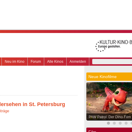
Neu im Kino
Forum
Alle Kinos
Anmelden
Neue Kinofilme
ersehen in St. Petersburg
iträge
PAW Patrol: Der Dino-Film
Film.