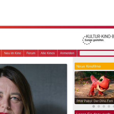
Neu im Kino
Forum
Alle Kinos
Anmelden
Neue Kinofilme
PAW Patrol: Der Dino-Film
Lesen Sie dazu auch: