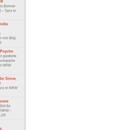
ff
les Bonner
l – Tanz in
roße
n
 von Brig
6
 Psyche
r gastierte
zkompanie
 in NRW
die Sinne
0.
anz in NRW
zene
Zeit für
in NRW –
1/25
s