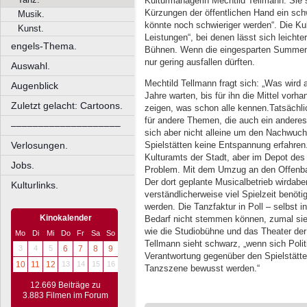
Kulturmanagerin Mechtild Tellmann. Sie 
Kürzungen der öffentlichen Hand ein sch
Musik.
könnte noch schwieriger werden“. Die Kul
Kunst.
Leistungen“, bei denen lässt sich leichte
engels-Thema.
Bühnen. Wenn die eingesparten Summen 
nur gering ausfallen dürften.
Auswahl.
Mechtild Tellmann fragt sich: „Was wir
Augenblick
Jahre warten, bis für ihn die Mittel vor
Zuletzt gelacht: Cartoons.
zeigen, was schon alle kennen.Tatsächli
für andere Themen, die auch ein andere
––––––––––––––––––––
sich aber nicht alleine um den Nachwuchs
Spielstätten keine Entspannung erfahren
Verlosungen.
Kulturamts der Stadt, aber im Depot des
Jobs.
Problem. Mit dem Umzug an den Offenbac
Der dort geplante Musicalbetrieb wirdabe
Kulturlinks.
verständlicherweise viel Spielzeit benöti
werden. Die Tanzfaktur in Poll – selbst i
Kinokalender
Bedarf nicht stemmen können, zumal sie 
wie die Studiobühne und das Theater der 
Mo
Di
Mi
Do
Fr
Sa
So
Tellmann sieht schwarz, „wenn sich Polit
3
4
5
6
7
8
9
Verantwortung gegenüber den Spielstätte
10
11
12
13
14
15
16
Tanzszene bewusst werden.“
12.669 Beiträge zu
3.883 Filmen im Forum