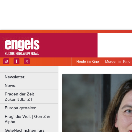
Heute im Kino
Morgen im Kino
Newsletter.
News.
Fragen der Zeit
Zukunft JETZT
Europa gestalten
Frag' die Welt | Gen Z &
Alpha
GuteNachrichten fürs