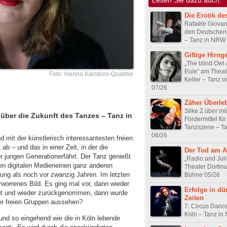
Die Erotik de
Rafaële Giovan
den Deutschen
– Tanz in NRW
Giftige Hirng
„The blind Owl 
Eule“ am Theat
Foto: Hanna Karstens-Quabbe
Keller – Tanz 
07/26
Zäher Überle
Silke Z über m
über die Zukunft des Tanzes – Tanz in
Fördermittel fü
Tanzszene – T
06/26
 mit der künstlerisch interessantesten freien
ab – und das in einer Zeit, in der die
Der Tod am A
 jungen Generationerfährt. Der Tanz genießt
„Radio and Juli
den digitalen Medieneinen ganz anderen
Theater Dortm
mung als noch vor zwanzig Jahren. Im letzten
Bühne 05/26
rworrenes Bild. Es ging mal vor, dann wieder
Erfolge in dü
gt und wieder zurückgenommen, dann wurde
Zeiten
er freien Gruppen aussehen?
7. Circus Dance
Köln – Tanz in
nd so eingehend wie die in Köln lebende