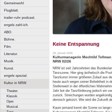
Gemeinwohl
Flugblatt.
trailer-ruhr podcast.
engels zahl-ich.
ABO.
Bühne.
Keine Entspannung
Film.
29. Januar 2026
Literatur.
Kulturmanagerin Mechtild Tellman 
Musik.
NRW 02/26
Kunst.
NRW ist seit Jahrzehnten das Bundesland
Tanzszene. Hier ging ästhetisch die Post 
engels spezial.
Tanzkunst immer größeren Zulauf aus der
heute auch wegen seiner Beliebtheit in 
Kultur in NRW.
Stellenwert in der öffentlichen Wahrneh
Jahr bot die Tanzförderung jedoch ein ve
Theater.
zurück. Streichungen wurden angekündi
Klassik.
dennoch gekürzt. Wie wird die Zukunft d
Oper.
Musical.
Kaum jemand kennt die Szene so lange u
Tanz.