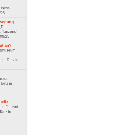
Joest-
/25
ewegung
„Die
s Tanzens“
 09/25
ut an?
anzmuseum
n – Tanz in
reien
Tanz in
uelle
ce Festival
Tanz in