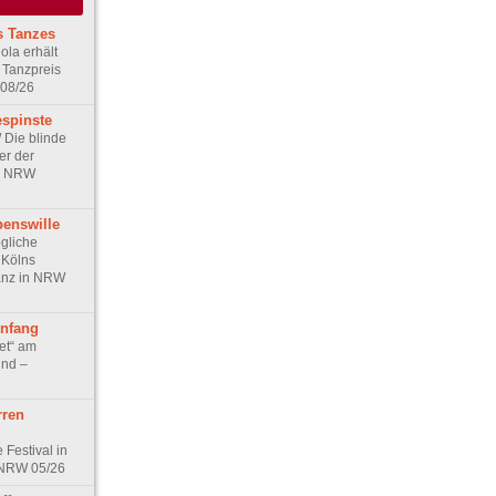
s Tanzes
ola erhält
 Tanzpreis
 08/26
espinste
/ Die blinde
er der
in NRW
benswille
ögliche
r Kölns
anz in NRW
nfang
et“ am
und –
rren
 Festival in
 NRW 05/26