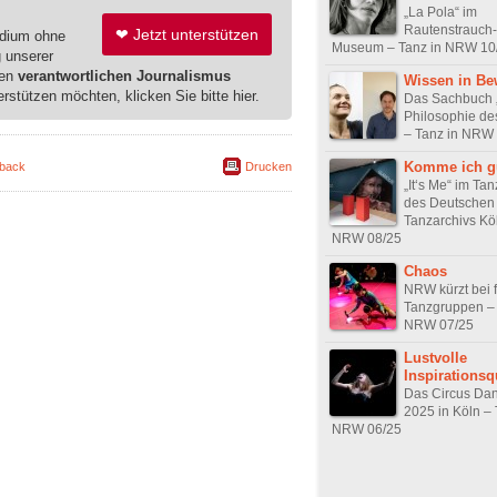
„La Pola“ im
Rautenstrauch-
❤ Jetzt unterstützen
edium ohne
Museum – Tanz in NRW 10
g unserer
ren
verantwortlichen Journalismus
Wissen in B
erstützen möchten, klicken Sie bitte hier.
Das Sachbuch 
Philosophie de
– Tanz in NRW
Komme ich g
back
Drucken
„It‘s Me“ im T
des Deutschen
Tanzarchivs Köl
NRW 08/25
Chaos
NRW kürzt bei f
Tanzgruppen – 
NRW 07/25
Lustvolle
Inspirationsq
Das Circus Dan
2025 in Köln – 
NRW 06/25