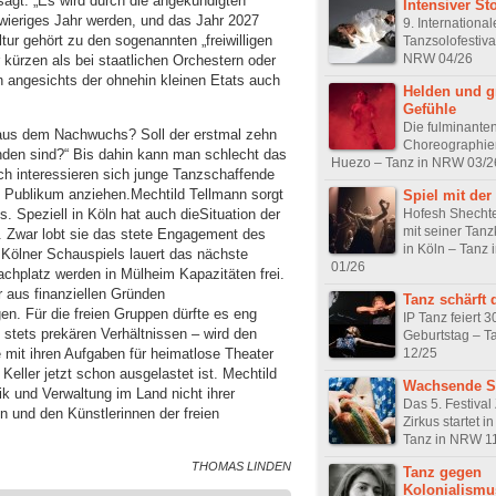
sagt: „Es wird durch die angekündigten
Intensiver Sto
wieriges Jahr werden, und das Jahr 2027
9. Internationa
tur gehört zu den sogenannten „freiwilligen
Tanzsolofestiva
NRW 04/26
r kürzen als bei staatlichen Orchestern oder
angesichts der ohnehin kleinen Etats auch
Helden und g
Gefühle
Die fulminante
d aus dem Nachwuchs? Soll der erstmal zehn
Choreographien
handen sind?“ Bis dahin kann man schlecht das
Huezo – Tanz in NRW 03/2
ch interessieren sich junge Tanzschaffende
s Publikum anziehen.Mechtild Tellmann sorgt
Spiel mit der
Hofesh Shechte
. Speziell in Köln hat auch dieSituation der
mit seiner Tan
. Zwar lobt sie das stete Engagement des
in Köln – Tanz
 Kölner Schauspiels lauert das nächste
01/26
hplatz werden in Mülheim Kapazitäten frei.
r aus finanziellen Gründen
Tanz schärft 
gen. Für die freien Gruppen dürfte es eng
IP Tanz feiert 3
n stets prekären Verhältnissen – wird den
Geburtstag – T
12/25
mit ihren Aufgaben für heimatlose Theater
Keller jetzt schon ausgelastet ist. Mechtild
Wachsende S
ik und Verwaltung im Land nicht ihrer
Das 5. Festival 
n und den Künstlerinnen der freien
Zirkus startet 
Tanz in NRW 1
THOMAS LINDEN
Tanz gegen
Kolonialismu