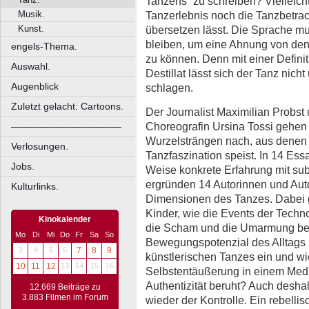
Tanzens“ zu schreiben? Vielleicht
Musik.
Tanzerlebnis noch die Tanzbetrac
Kunst.
übersetzen lässt. Die Sprache m
bleiben, um eine Ahnung von de
engels-Thema.
zu können. Denn mit einer Defini
Auswahl.
Destillat lässt sich der Tanz nich
Augenblick
schlagen.
Zuletzt gelacht: Cartoons.
Der Journalist Maximilian Probst 
Choreografin Ursina Tossi gehen
––––––––––––––––––––
Wurzelsträngen nach, aus denen
Verlosungen.
Tanzfaszination speist. In 14 Essa
Jobs.
Weise konkrete Erfahrung mit sub
ergründen 14 Autorinnen und Auto
Kulturlinks.
Dimensionen des Tanzes. Dabei 
Kinder, wie die Events der Techn
Kinokalender
die Scham und die Umarmung bei
Mo
Di
Mi
Do
Fr
Sa
So
Bewegungspotenzial des Alltags 
3
4
5
6
7
8
9
künstlerischen Tanzes ein und wie
10
11
12
13
14
15
16
Selbstentäußerung in einem Medi
Authentizität beruht? Auch desha
12.669 Beiträge zu
3.883 Filmen im Forum
wieder der Kontrolle. Ein rebelli