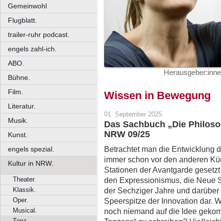
Gemeinwohl
Flugblatt.
trailer-ruhr podcast.
engels zahl-ich.
ABO.
Herausgeber:innen
Bühne.
Film.
Wissen in Bewegung
Literatur.
01. September 2025
Musik.
Das Sachbuch „Die Philoso
NRW 09/25
Kunst.
Betrachtet man die Entwicklung de
engels spezial.
immer schon vor den anderen Kü
Kultur in NRW.
Stationen der Avantgarde gesetz
Theater.
den Expressionismus, die Neue S
Klassik.
der Sechziger Jahre und darüber h
Oper.
Speerspitze der Innovation dar. 
Musical.
noch niemand auf die Idee gekom
Tanz.