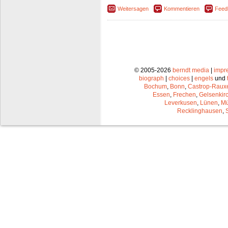
Weitersagen
Kommentieren
Feed
© 2005-2026
berndt media
|
impr
biograph
|
choices
|
engels
und
Bochum
,
Bonn
,
Castrop-Raux
Essen
,
Frechen
,
Gelsenkir
Leverkusen
,
Lünen
,
Mü
Recklinghausen
,