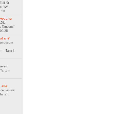
Zeit für
in NRW –
1/25
ewegung
„Die
s Tanzens“
 09/25
ut an?
anzmuseum
n – Tanz in
reien
Tanz in
uelle
ce Festival
Tanz in