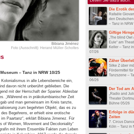
Die Erotik de
Rafaële Giovan
den Deutschen
– Tanz in NRW
Giftige Hirng
„The blind Owl 
Eule“ am Theat
Bibiana Jiménez
Keller – Tanz 
Foto (Ausschnitt): Herand Müller-Scholtes
07/26
us
Zäher Überle
Silke Z über m
Fördermittel fü
t-Museum – Tanz in NRW 10/25
Tanzszene – T
06/26
 Kolonialismus in alle Lebensbereiche ein,
ind davon nicht unberührt geblieben. Die
Der Tod am A
gend mit der Herrschaft der Spanier. Ablesbar
„Radio and Juli
es. „Während es in präkolumbianischer Zeit
Theater Dortm
 gab und man gemeinsam im Kreis tanzte,
Bühne 05/26
ialisierung zum begehrten Objekt, das es zu
Erfolge in dü
des Begehrens, er erhielt eine erotische
Zeiten
im Paartanz“, erklärt Bibiana Jimenez. Für
7. Circus Dance
ies of Women, Movement and Decoloniality“
Köln – Tanz in
ografin mit ihrem Ensemble Fakten zum Leben