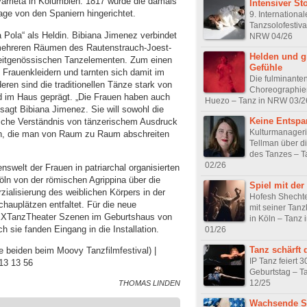
arrieta in Kolumbien. 1817 wurde die damals
Intensiver Sto
ge von den Spaniern hingerichtet.
9. Internationa
Tanzsolofestiva
 Pola“ als Heldin. Bibiana Jimenez verbindet
NRW 04/26
 in mehreren Räumen des Rautenstrauch-Joest-
Helden und g
 zeitgenössischen Tanzelementen. Zum einen
Gefühle
n Frauenkleidern und tarnten sich damit im
Die fulminante
ren sind die traditionellen Tänze stark von
Choreographien
nd im Haus geprägt. „Die Frauen haben auch
Huezo – Tanz in NRW 03/2
 sagt Bibiana Jimenez. Sie will sowohl die
Keine Entsp
tsche Verständnis von tänzerischem Ausdruck
Kulturmanageri
ern, die man von Raum zu Raum abschreiten
Tellman über di
des Tanzes – 
02/26
nswelt der Frauen in patriarchal organisierten
öln von der römischen Agrippina über die
Spiel mit der
alisierung des weiblichen Körpers in der
Hofesh Shechte
chauplätzen entfaltet. Für die neue
mit seiner Tan
XXTanzTheater Szenen im Geburtshaus von
in Köln – Tanz
 sie fanden Eingang in die Installation.
01/26
Tanz schärft 
zte beiden beim Moovy Tanzfilmfestival) |
IP Tanz feiert 3
13 13 56
Geburtstag – T
12/25
THOMAS LINDEN
Wachsende S