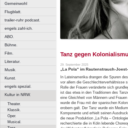
Gemeinwohl
Flugblatt.
trailer-ruhr podcast.
engels zahl-ich.
ABO.
Bühne.
Film.
Tanz gegen Kolonialism
Literatur.
29. September 2025
„La Pola“ im Rautenstrauch-Joes
Musik.
In Lateinamerika drangen die Spuren des
Kunst.
vor allem die Geschlechterverhältnisse s
engels spezial.
Rolle der Frauen veränderte sich grundle
ist das etwa in den Traditionen des Tanz
Kultur in NRW.
eine Gleichheit von Männern und Frauen
wurde die Frau mit der spanischen Kolon
Theater.
erobern galt. Der Tanz wurde ein Medium 
Klassik.
Komponente und erhielt seinen Ausdruck 
Oper.
die neue Produktion „La Pola – Ontolog
Musical.
recherchierte die in Köln lebende Chore
Tanz.