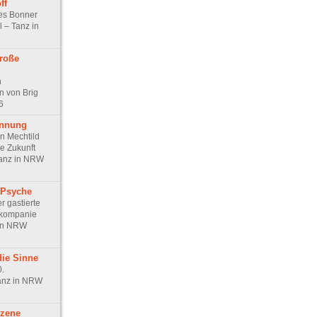
ff
les Bonner
l – Tanz in
roße
n
 von Brig
6
annung
n Mechtild
e Zukunft
Tanz in NRW
 Psyche
r gastierte
zkompanie
 in NRW
die Sinne
0.
anz in NRW
zene