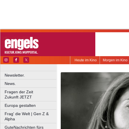
Heute im Kino
Morgen im Kino
Newsletter.
News.
Fragen der Zeit
Zukunft JETZT
Europa gestalten
Frag' die Welt | Gen Z &
Alpha
GuteNachrichten fürs