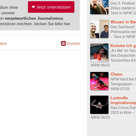
Das 5. Festival 
❤ Jetzt unterstützen
edium ohne
Zirkus startet 
g unserer
Tanz in NRW 1
ren
verantwortlichen Journalismus
Wissen in B
erstützen möchten, klicken Sie bitte hier.
Das Sachbuch 
Philosophie de
– Tanz in NRW
back
Drucken
Komme ich g
„It‘s Me“ im T
des Deutschen
Tanzarchivs Köl
NRW 08/25
Chaos
NRW kürzt bei f
Tanzgruppen – 
NRW 07/25
Lustvolle
Inspirationsq
Das Circus Dan
2025 in Köln – 
NRW 06/25