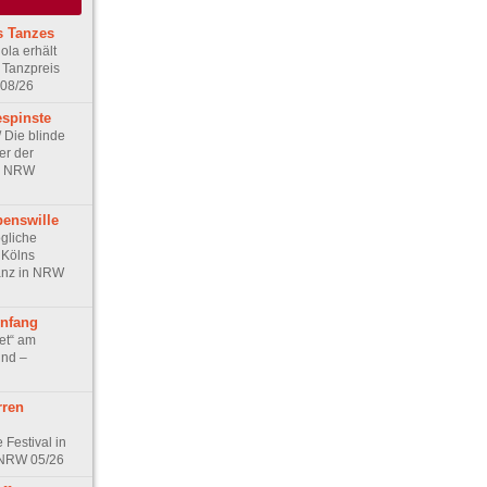
s Tanzes
ola erhält
 Tanzpreis
 08/26
espinste
/ Die blinde
er der
in NRW
benswille
ögliche
r Kölns
anz in NRW
nfang
et“ am
und –
rren
 Festival in
 NRW 05/26