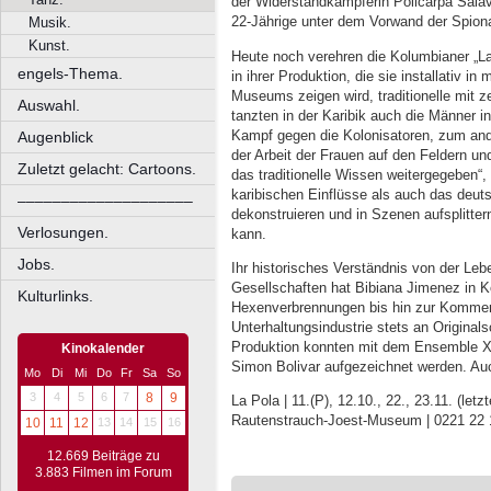
der Widerstandkämpferin Policarpa Salav
22-Jährige unter dem Vorwand der Spiona
Musik.
Kunst.
Heute noch verehren die Kolumbianer „La
engels-Thema.
in ihrer Produktion, die sie installativ
Museums zeigen wird, traditionelle mit
Auswahl.
tanzten in der Karibik auch die Männer i
Kampf gegen die Kolonisatoren, zum ande
Augenblick
der Arbeit der Frauen auf den Feldern u
Zuletzt gelacht: Cartoons.
das traditionelle Wissen weitergegeben“,
karibischen Einflüsse als auch das deu
––––––––––––––––––––
dekonstruieren und in Szenen aufsplitt
Verlosungen.
kann.
Jobs.
Ihr historisches Verständnis von der Lebe
Gesellschaften hat Bibiana Jimenez in K
Kulturlinks.
Hexenverbrennungen bis hin zur Kommerzi
Unterhaltungsindustrie stets an Originals
Produktion konnten mit dem Ensemble 
Kinokalender
Simon Bolivar aufgezeichnet werden. Auch
Mo
Di
Mi
Do
Fr
Sa
So
3
4
5
6
7
8
9
La Pola | 11.(P), 12.10., 22., 23.11. (let
Rautenstrauch-Joest-Museum | 0221 22 
10
11
12
13
14
15
16
12.669 Beiträge zu
3.883 Filmen im Forum