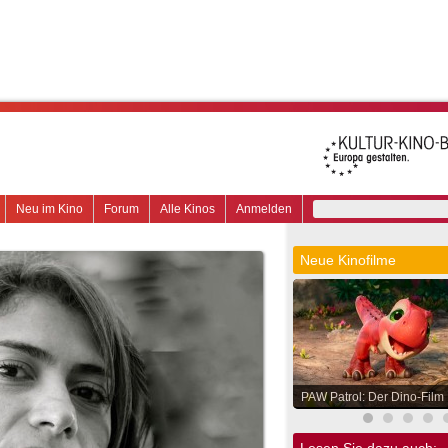
Neu im Kino
Forum
Alle Kinos
Anmelden
Neue Kinofilme
PAW Patrol: Der Dino-Film
Lesen Sie dazu auch: