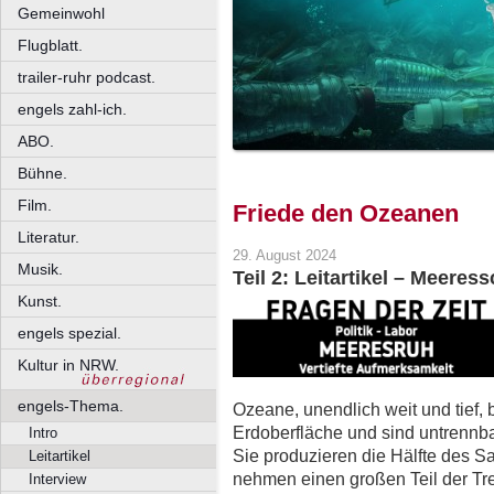
Gemeinwohl
Flugblatt.
trailer-ruhr podcast.
engels zahl-ich.
ABO.
Bühne.
Film.
Friede den Ozeanen
Literatur.
29. August 2024
Musik.
Teil 2: Leitartikel – Meere
Kunst.
engels spezial.
Kultur in NRW.
engels-Thema.
Ozeane, unendlich weit und tief,
Erdoberfläche und sind untrennba
Intro
Sie produzieren die Hälfte des Sa
Leitartikel
nehmen einen großen Teil der T
Interview