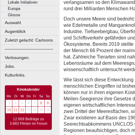
verlangsamen so den Klimawandel
Lokale Initiativen
rund drei Milliarden Menschen Ha
Europa
Glosse
Doch unsere Meere sind bedroht: 
Auswahl.
wie Edelmetalle und Manganknol
Industrie. Tiefseebergbau, Überfi
Augenblick
und Schiffsverkehr gefährden un
Zuletzt gelacht: Cartoons.
Ökosysteme. Bereits 2019 stellte d
––––––––––––––––––––
der Mensch 66 Prozent der marin
hat. Zahlreiche Tierarten sind n
Verlosungen.
Lebensräume auf dem Meeresgrund
Jobs.
wissenschaftlich untersucht werd
Kulturlinks.
Wie lässt sich diese Entwicklung
menschlichen Eingriffen ist bishe
Kinokalender
können nur in ihren eigenen Küs
Mo
Di
Mi
Do
Fr
Sa
So
Meilen-Seegrenze ihre Gesetze du
3
4
5
6
7
8
9
eigenen wirtschaftlichen Interes
10
11
12
13
14
15
16
zwei Drittel der Meeresflächen, s
Zwar existieren auf Basis des 1
12.669 Beiträge zu
Seerechtsabkommens UNCLOS Org
3.883 Filmen im Forum
Regionen beaufsichtigen, doch m