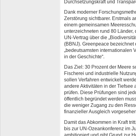
Durchsetzungskraft und Transpar
Dank moderner Forschungsmetho
Zerstörung sichtbarer. Erstmals 
einem gemeinsamen Meeresschu
unterzeichneten rund 80 Länder, 
UN-Vertrag über die „Biodiversitä
(BBNJ). Greenpeace bezeichnet 
„bedeutsamsten internationalen 
in der Geschichte“.
Das Ziel: 30 Prozent der Meere s
Fischerei und industrielle Nut
sollen Verfahren entwickelt we
andere Aktivitäten in der Tiefsee 
prüfen. Diese Prüfungen sind jedo
öffentlich begründet werden mus
die weniger Zugang zu den Ressou
finanzieller Ausgleich vorgesehen
Damit das Abkommen in Kraft tri
bis zur UN-Ozeankonferenz im Jun
ambitioniert und gibt Grund zur H