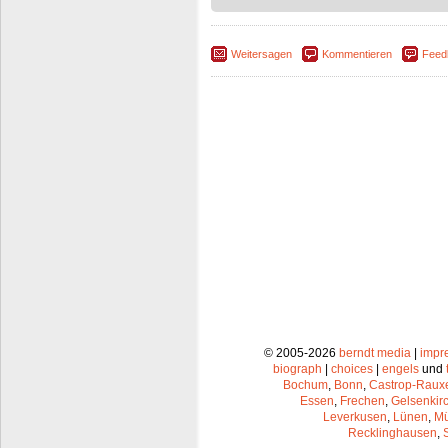
Weitersagen
Kommentieren
Feed
© 2005-2026
berndt media
|
impr
biograph
|
choices
|
engels
und
Bochum
,
Bonn
,
Castrop-Raux
Essen
,
Frechen
,
Gelsenkir
Leverkusen
,
Lünen
,
Mü
Recklinghausen
,