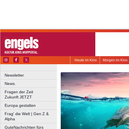
Heute im Kino
Morgen im Kino
Newsletter.
News.
Fragen der Zeit
Zukunft JETZT
Europa gestalten
Frag' die Welt | Gen Z &
Alpha
GuteNachrichten fürs