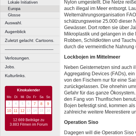
Nylon umgestellt. Die Netze reiß
Lokale Initiativen
auch illegal im Meer entsorgt. Lau
Europa
Welternährungsorganisation FAO
Glosse
schätzungsweise 25.000 dieser 
Auswahl.
Gewässer. Dort rotten sie über Ja
Augenblick
Mikroplastik und gelangen in die
Robben, Schildkröten und Tauch
Zuletzt gelacht: Cartoons.
durch die vermeintliche Nahrung
––––––––––––––––––––
Lockbojen im Mittelmeer
Verlosungen.
Neben Geisternetzen sind auch ill
Jobs.
Aggregating Devices (FADs), ein
Kulturlinks.
von den Fischern nur für eine Sa
zurückgelassen. Die ohnehin umst
Kinokalender
Gefahr für das ganze Ökosystem.
Mo
Di
Mi
Do
Fr
Sa
So
den Fang von Thunfischen benutz
3
4
5
6
7
8
9
Bojen befestigt sind, kommen als
10
11
12
13
14
15
16
zahlreiche weitere Meerestiere 
12.669 Beiträge zu
Operation Siso
3.883 Filmen im Forum
Dagegen will die Operation Siso