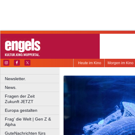
Heute im Kino
Morgen im Kino
Newsletter.
News.
Fragen der Zeit
Zukunft JETZT
Europa gestalten
Frag' die Welt | Gen Z &
Alpha
GuteNachrichten fürs