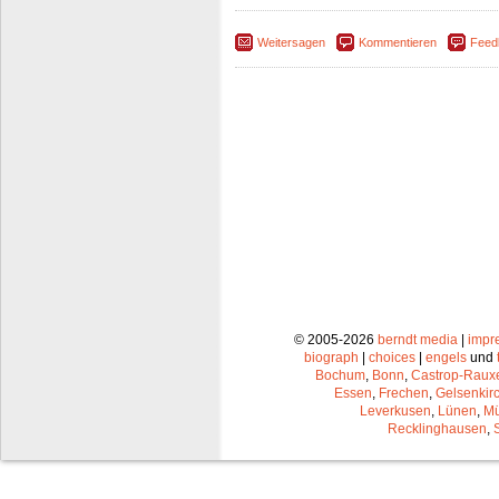
Weitersagen
Kommentieren
Feed
© 2005-2026
berndt media
|
impr
biograph
|
choices
|
engels
und
Bochum
,
Bonn
,
Castrop-Raux
Essen
,
Frechen
,
Gelsenkir
Leverkusen
,
Lünen
,
Mü
Recklinghausen
,