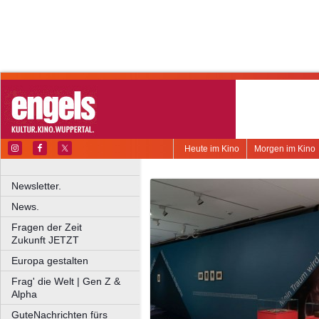
Heute im Kino
Morgen im Kino
Newsletter.
News.
Fragen der Zeit
Zukunft JETZT
Europa gestalten
Frag' die Welt | Gen Z &
Alpha
GuteNachrichten fürs