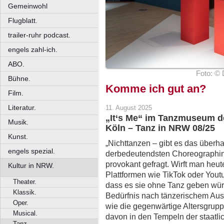
Gemeinwohl
Flugblatt.
trailer-ruhr podcast.
engels zahl-ich.
ABO.
Foto: © 
Bühne.
Komme ich gut an?
Film.
Literatur.
11. August 2025
„It‘s Me“ im Tanzmuseum d
Musik.
Köln – Tanz in NRW 08/25
Kunst.
„Nichttanzen – gibt es das überha
engels spezial.
derbedeutendsten Choreographin
provokant gefragt. Wirft man heut
Kultur in NRW.
Plattformen wie TikTok oder Yout
Theater.
dass es sie ohne Tanz geben würd
Klassik.
Bedürfnis nach tänzerischem Ausdr
Oper.
wie die gegenwärtige Altersgrup
Musical.
davon in den Tempeln der staatl
Tanz.