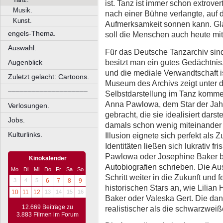
ist. Tanz ist immer schon extrove
Musik.
nach einer Bühne verlangte, auf d
Kunst.
Aufmerksamkeit sonnen kann. Gl
engels-Thema.
soll die Menschen auch heute mit
Auswahl.
Für das Deutsche Tanzarchiv sin
besitzt man ein gutes Gedächtni
Augenblick
und die mediale Verwandtschaft i
Zuletzt gelacht: Cartoons.
Museum des Archivs zeigt unter de
––––––––––––––––––––
Selbstdarstellung im Tanz kommer
Anna Pawlowa, dem Star der Jah
Verlosungen.
gebracht, die sie idealisiert darst
Jobs.
damals schon wenig miteinander 
Kulturlinks.
Illusion eignete sich perfekt als Z
Identitäten ließen sich lukrativ f
Pawlowa oder Josephine Baker be
Kinokalender
Autobiografien schrieben. Die Au
Mo
Di
Mi
Do
Fr
Sa
So
Schritt weiter in die Zukunft und f
3
4
5
6
7
8
9
historischen Stars an, wie Lilian
10
11
12
13
14
15
16
Baker oder Valeska Gert. Die dan
12.669 Beiträge zu
realistischer als die schwarzwei
3.883 Filmen im Forum