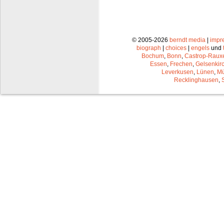
© 2005-2026
berndt media
|
impr
biograph
|
choices
|
engels
und
Bochum
,
Bonn
,
Castrop-Raux
Essen
,
Frechen
,
Gelsenkir
Leverkusen
,
Lünen
,
Mü
Recklinghausen
,