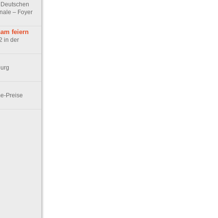
r Deutschen
inale – Foyer
am feiern
 in der
burg
me-Preise