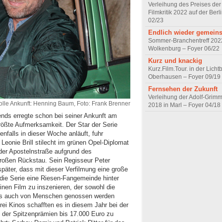
Verleihung des Preises de
Filmkritik 2022 auf der Berl
02/23
Endlich wieder gemeins
Sommer-Branchentreff 2022
Wolkenburg – Foyer 06/22
Kurz und knackig
Kurz.Film.Tour. in der Licht
Oberhausen – Foyer 09/19
Fernsehen der Zukunft
Verleihung der Adolf-Grim
volle Ankunft: Henning Baum, Foto: Frank Brenner
2018 in Marl – Foyer 04/18
nds erregte schon bei seiner Ankunft am
ößte Aufmerksamkeit. Der Star der Serie
nfalls in dieser Woche anläuft, fuhr
eonie Brill stilecht im grünen Opel-Diplomat
 der Apostelnstraße aufgrund des
 großen Rückstau. Sein Regisseur Peter
 später, dass mit dieser Verfilmung eine große
„die Serie eine Riesen-Fangemeinde hinter
einen Film zu inszenieren, der sowohl die
 als auch von Menschen genossen werden
rei Kinos schafften es in diesem Jahr bei der
 der Spitzenprämien bis 17.000 Euro zu