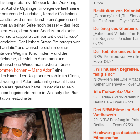
e bislang stets als Höhepunkt den Ausklang
10/24
e. Auf die 89jährige Kinolegende hielt seine
Restitution von Kolonia
ne berührende Laudatio. „Je mehr Gedanken
„Dahomey“ und „The Story 
andter wird er mir. Durch sein Agieren und
im Filmforum – Foyer 10/24
ner an seiner Seite noch besser – das liegt
Der Sieg des Glaubens
em Eros, denn Mario Adorf ist auch sehr
„Führer und Verführer“ im 
r sie a cappella „L’important c’est la rose“
mit Regisseur Joachim Lan
rreichte. Der Herbert-Strate-Preisträger war
07/24
 Laudatio“ und wünschte sich in seiner
Der Tod, der uns verbin
te den Weg ins Kino finden – und die
NRW-Premiere von Eva Trob
rückgehe, die sich in Attentaten und
Foyer 06/24
uf unschöne Weise manifestiere. Diese
„Wir müssen begreifen,
kommen können – Mario Adorf
“ eine
fähig sind“
en Kinos. Der Regisseur erzählte im Gloria,
NRW-Premiere „Die Mittags
Schwering mit Adorf bekannt gemacht habe.
Kölner Cinenova – Foyer 1
elers gesehen hatte, in der dieser sein
Alle Farben der Welt
en begeisterte, reifte in Wessely der Plan,
37. Teddy-Award-Verleihung
ation festzuhalten.
Berlinale – Foyer 02/23
Drei NRW-Filme im Berli
Wettbewerb
20. NRW-Empfang im Rahm
Berlinale – Foyer 02/23
Hochwertiges deutsche
Filmschaffen