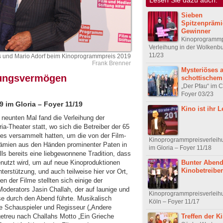
Sieben
Spitzenprämi
Gewinner
Kinoprogrammp
Verleihung in der Wolkenbu
11/23
s und Mario Adorf beim Kinoprogrammpreis 2019
Frank Brenner
Mysteriöses 
lungsvermögen
schottischem
„Der Pfau“ im 
Foyer 03/23
 im Gloria – Foyer 11/19
Kino ist ihr 
 neunten Mal fand die Verleihung der
-Theater statt, wo sich die Betreiber der 65
s versammelt hatten, um die von der Film-
Kinoprogrammpreisverleih
ämien aus den Händen prominenter Paten in
im Gloria – Foyer 11/18
s bereits eine liebgewonnene Tradition, dass
Bunter Abend 
nutzt wird, um auf neue Kinoproduktionen
Kinobetreiber
rstützung, und auch teilweise hier vor Ort,
n der Filme stellten sich einige der
Moderators Jasin Challah, der auf launige und
Kinoprogrammpreisverleih
se durch den Abend führte. Musikalisch
Köln – Foyer 11/17
e Schauspieler und Regisseur („Andere
Treffen der K
getreu nach Challahs Motto „Ein Grieche