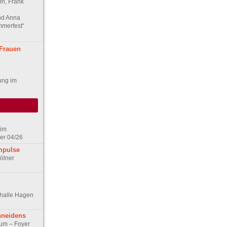
n, Frank
nd Anna
mmerfest“
 Frauen
ung im
6
 im
er 04/26
mpulse
ölner
thalle Hagen
hneidens
rum – Foyer