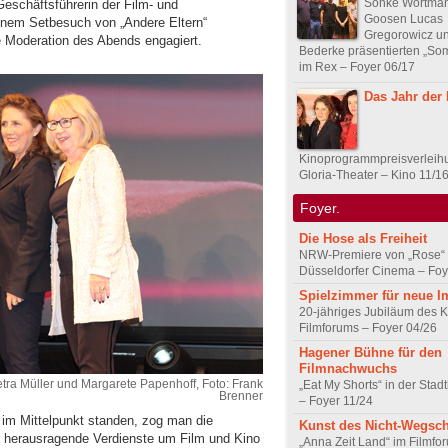
Sönke Wortman
Geschäftsführerin der Film- und
Goosen Lucas
einem Setbesuch von „Andere Eltern“
Gregorowicz u
e Moderation des Abends engagiert.
Bederke präsentierten „So
im Rex – Foyer 06/17
Das Jahr der
Kinoprogrammpreisverleih
Gloria-Theater – Kino 11/1
Foyer.
Die Hose als Freiheit
NRW-Premiere von „Rose“
Düsseldorfer Cinema – Foy
Spielzimmer für neue I
20-jähriges Jubiläum des K
Filmforums – Foyer 04/26
Hagener Bühne für den
Filmnachwuchs
Petra Müller und Margarete Papenhoff, Foto: Frank
„Eat My Shorts“ in der Stad
Brenner
– Foyer 11/24
 im Mittelpunkt standen, zog man die
Kunst des Nicht-Wegsc
ür herausragende Verdienste um Film und Kino
„Anna Zeit Land“ im Filmfo