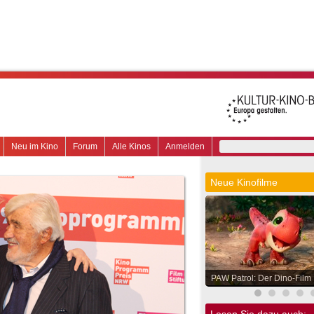
Neu im Kino
Forum
Alle Kinos
Anmelden
Neue Kinofilme
PAW Patrol: Der Dino-Film
Lesen Sie dazu auch: