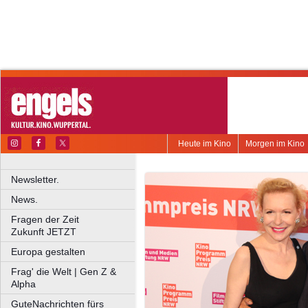
Heute im Kino
Morgen im Kino
Newsletter.
News.
Fragen der Zeit
Zukunft JETZT
Europa gestalten
Frag' die Welt | Gen Z &
Alpha
GuteNachrichten fürs