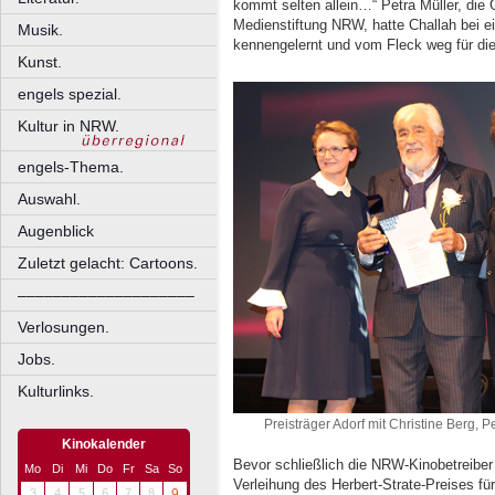
kommt selten allein…“ Petra Müller, die 
Medienstiftung NRW, hatte Challah bei 
Musik.
kennengelernt und vom Fleck weg für di
Kunst.
engels spezial.
Kultur in NRW.
engels-Thema.
Auswahl.
Augenblick
Zuletzt gelacht: Cartoons.
––––––––––––––––––––
Verlosungen.
Jobs.
Kulturlinks.
Preisträger Adorf mit Christine Berg, 
Kinokalender
Bevor schließlich die NRW-Kinobetreiber
Mo
Di
Mi
Do
Fr
Sa
So
Verleihung des Herbert-Strate-Preises f
3
4
5
6
7
8
9