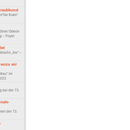
lraubkunst
of Ne Kuko“
Kölner Odeon
g – Foyer
det
ischs „Ivo“ –
 wozu wir
frau“ im
0/23
 bei der 73.
nale-
en der 73.
s