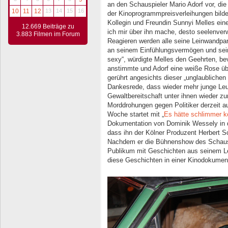
an den Schauspieler Mario Adorf vor, di
10
11
12
13
14
15
16
der Kinoprogrammpreisverleihungen bildet
Kollegin und Freundin Sunnyi Melles ei
12.669 Beiträge zu
ich mir über ihn mache, desto seelenverw
3.883 Filmen im Forum
Reagieren werden alle seine Leinwandpart
an seinem Einfühlungsvermögen und sein
sexy“, würdigte Melles den Geehrten, bevo
anstimmte und Adorf eine weiße Rose übe
gerührt angesichts dieser „unglaublichen
Dankesrede, dass wieder mehr junge Leu
Gewaltbereitschaft unter ihnen wieder zu
Morddrohungen gegen Politiker derzeit a
Woche startet mit „
Es hätte schlimmer 
Dokumentation von Dominik Wessely in d
dass ihn der Kölner Produzent Herbert 
Nachdem er die Bühnenshow des Schauspi
Publikum mit Geschichten aus seinem Leb
diese Geschichten in einer Kinodokument