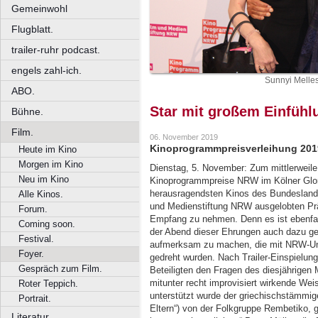
Gemeinwohl
Flugblatt.
trailer-ruhr podcast.
engels zahl-ich.
Sunnyi Melle
ABO.
Star mit großem Einfüh
Bühne.
Film.
06. November 2019
Kinoprogrammpreisverleihung 2019
Heute im Kino
Morgen im Kino
Dienstag, 5. November: Zum mittlerweile
Neu im Kino
Kinoprogrammpreise NRW im Kölner Gloria
herausragendsten Kinos des Bundeslande
Alle Kinos.
und Medienstiftung NRW ausgelobten Pr
Forum.
Empfang zu nehmen. Denn es ist ebenfall
Coming soon.
der Abend dieser Ehrungen auch dazu ge
Festival.
aufmerksam zu machen, die mit NRW-Unte
Foyer.
gedreht wurden. Nach Trailer-Einspielunge
Gespräch zum Film.
Beteiligten den Fragen des diesjährigen 
mitunter recht improvisiert wirkende Wei
Roter Teppich.
unterstützt wurde der griechischstämmig
Portrait.
Eltern“) von der Folkgruppe Rembetiko, 
Literatur.