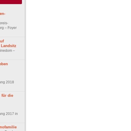
en-
reis-
rg – Foyer
auf
 Landsitz
Cinedom –
Leben
ung 2018
für die
ung 2017 in
inofamilie