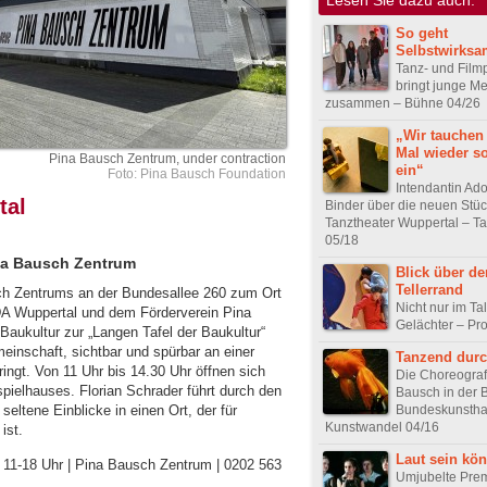
So geht
Selbstwirksa
Tanz- und Filmp
bringt junge M
zusammen – Bühne 04/26
„Wir tauchen 
Mal wieder so
Pina Bausch Zentrum, under contraction
ein“
Foto: Pina Bausch Foundation
Intendantin Ad
tal
Binder über die neuen Stü
Tanztheater Wuppertal – T
05/18
ina Bausch Zentrum
Blick über de
Tellerrand
sch Zentrums an der Bundesallee 260 zum Ort
Nicht nur im Ta
 Wuppertal und dem Förderverein Pina
Gelächter – Pr
Baukultur zur „Langen Tafel der Baukultur“
einschaft, sichtbar und spürbar an einer
Tanzend dur
ngt. Von 11 Uhr bis 14.30 Uhr öffnen sich
Die Choreograf
ielhauses. Florian Schrader führt durch den
Bausch in der 
Bundeskunsthal
ltene Einblicke in einen Ort, der für
Kunstwandel 04/16
ist.
Laut sein kö
. 11-18 Uhr | Pina Bausch Zentrum | 0202 563
Umjubelte Prem