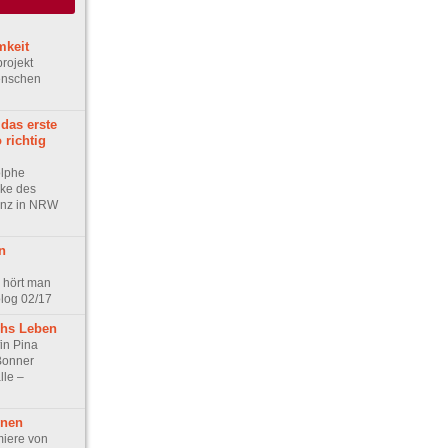
mkeit
rojekt
enschen
das erste
 richtig
olphe
cke des
anz in NRW
n
l hört man
olog 02/17
chs Leben
in Pina
Bonner
le –
nnen
iere von