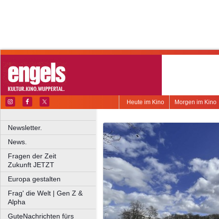
Heute im Kino
Morgen im Kino
Newsletter.
News.
Fragen der Zeit
Zukunft JETZT
Europa gestalten
Frag' die Welt | Gen Z &
Alpha
GuteNachrichten fürs