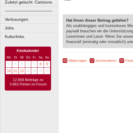
Zuletzt gelacht: Cartoons.
––––––––––––––––––––
Verlosungen.
Hat Ihnen dieser Beitrag gefallen?
Als unabhängiges und kostenloses M
Jobs.
paywall brauchen wir die Unterstützun
Leserinnen und Leser. Wenn Sie unse
Kulturlinks.
finanziell (einmalig oder monatlich) unt
Kinokalender
Mo
Di
Mi
Do
Fr
Sa
So
Weitersagen
Kommentieren
Feed
3
4
5
6
7
8
9
10
11
12
13
14
15
16
12.669 Beiträge zu
3.883 Filmen im Forum