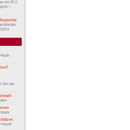
das am 25.2.
gend –
Wuppertal
anztheater
 10/13
Heydt-
 tun?
m Von der
Urwald
ädten
hinen
enpark
chätzen
r Heydt-