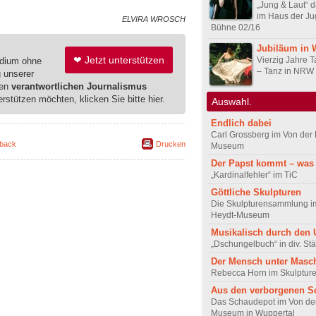
„Jung & Laut“ 
im Haus der Ju
ELVIRA WROSCH
Bühne 02/16
Jubiläum in 
❤ Jetzt unterstützen
Vierzig Jahre T
edium ohne
– Tanz in NRW
g unserer
ren
verantwortlichen Journalismus
erstützen möchten, klicken Sie bitte hier.
Auswahl.
Endlich dabei
Carl Grossberg im Von der 
back
Drucken
Museum
Der Papst kommt – was
„Kardinalfehler“ im TiC
Göttliche Skulpturen
Die Skulpturensammlung i
Heydt-Museum
Musikalisch durch den 
„Dschungelbuch“ in div. St
Der Mensch unter Masc
Rebecca Horn im Skulptur
Aus den verborgenen S
Das Schaudepot im Von de
Museum in Wuppertal