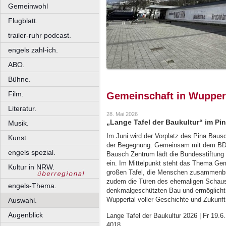
Gemeinwohl
Flugblatt.
trailer-ruhr podcast.
engels zahl-ich.
ABO.
Bühne.
Film.
Gemeinschaft in Wupper
Literatur.
28. Mai 2026
„Lange Tafel der Baukultur“ im P
Musik.
Im Juni wird der Vorplatz des Pina Bau
Kunst.
der Begegnung. Gemeinsam mit dem BDA
engels spezial.
Bausch Zentrum lädt die Bundesstiftung 
ein. Im Mittelpunkt steht das Thema Gem
Kultur in NRW.
großen Tafel, die Menschen zusammenbri
zudem die Türen des ehemaligen Schausp
engels-Thema.
denkmalgeschützten Bau und ermöglicht se
Wuppertal voller Geschichte und Zukunft 
Auswahl.
Augenblick
Lange Tafel der Baukultur 2026 | Fr 19.6
4018