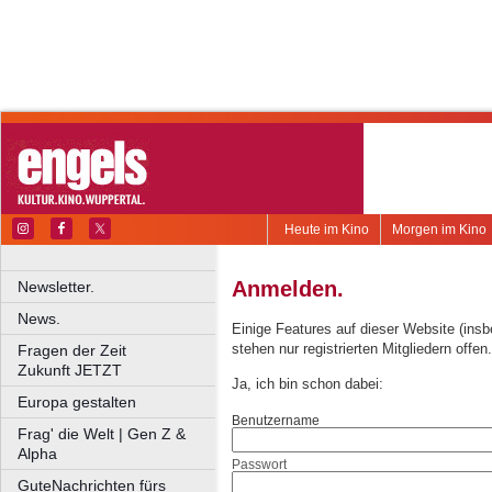
Heute im Kino
Morgen im Kino
Anmelden.
Newsletter.
News.
Einige Features auf dieser Website (ins
stehen nur registrierten Mitgliedern offen.
Fragen der Zeit
Zukunft JETZT
Ja, ich bin schon dabei:
Europa gestalten
Benutzername
Frag' die Welt | Gen Z &
Alpha
Passwort
GuteNachrichten fürs