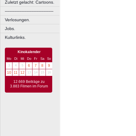
Zuletzt gelacht: Cartoons.
––––––––––––––––––––
Verlosungen.
Jobs.
Kulturlinks.
Kinokalender
Mo
Di
Mi
Do
Fr
Sa
So
3
4
5
6
7
8
9
10
11
12
13
14
15
16
12.669 Beiträge zu
3.883 Filmen im Forum