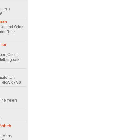
faella
26
tern
 an drei Orten
 der Ruhr
 für
ber „Circus
felbergpark –
 Eule“ am
in NRW 07/26
eine freiere
6
öhlich
r „Merry