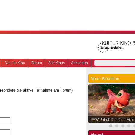
Neu im Kino
Forum
Alle Kinos
Anmelden
Neue Kinofilme
besondere die aktive Teilnahme am Forum)
PAW Patrol: Der Dino-Film
Aktuell