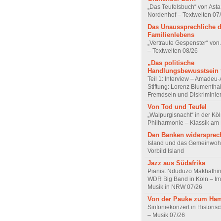
„Das Teufelsbuch“ von Asta 
Nordenhof – Textwelten 07
Das Unaussprechliche 
Familienlebens
„Vertraute Gespenster“ vo
– Textwelten 08/26
„Das politische
Handlungsbewusstsein f
Teil 1: Interview – Amadeu-
Stiftung: Lorenz Blumentha
Fremdsein und Diskriminie
Von Tod und Teufel
„Walpurgisnacht“ in der Kö
Philharmonie – Klassik am
Den Banken widersprec
Island und das Gemeinwoh
Vorbild Island
Jazz aus Südafrika
Pianist Nduduzo Makhathini
WDR Big Band in Köln – Imp
Musik in NRW 07/26
Von der Pauke zum Ha
Sinfoniekonzert in Historis
– Musik 07/26