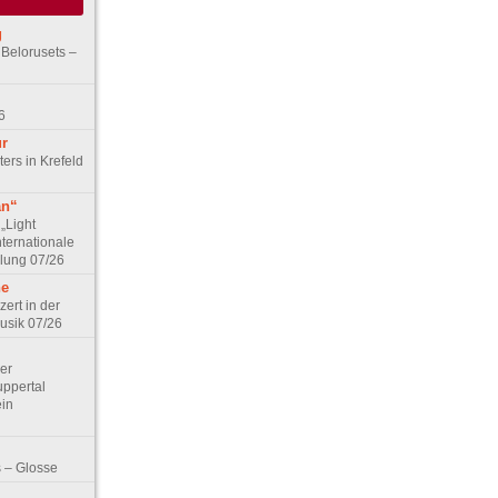
g
 Belorusets –
6
ur
ers in Krefeld
an“
„Light
nternationale
lung 07/26
he
zert in der
Musik 07/26
Der
ppertal
ein
 – Glosse