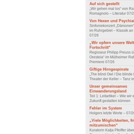
Auf sich gestellt
„Wir gehen mal los“ von Raf
Romagnolo – Literatur 07/
Von Hexen und Psychia
Sinfoniekonzert „Dämonen“
im Ruhrgebiet – Klassik an
07/26
„Wir opfern unsere Welt
Fortschritt“
Regisseur Philipp Preuss ü
Oresteia“ im Mülheimer Raf
Premiere 07/26
Giftige Hirngespinste
„The blind Owl / Die blinde
Theater der Keller – Tanz 
Unser gemeinsames
Einwanderungsland
Teil 1: Leitartikel – Wie wir 
Zukunft gestalten können
Fehler im System
Holgers letzte Worte – 07/2
„Viele Möglichkeiten, fr
mitzumischen“
Kuratorin Katja Pfeiffer übe