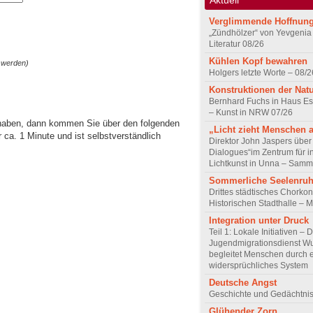
Verglimmende Hoffnun
„Zündhölzer“ von Yevgenia
Literatur 08/26
Kühlen Kopf bewahren
 werden)
Holgers letzte Worte – 08/2
Konstruktionen der Nat
Bernhard Fuchs in Haus Est
– Kunst in NRW 07/26
 haben, dann kommen Sie über den folgenden
„Licht zieht Menschen 
ca. 1 Minute und ist selbstverständlich
Direktor John Jaspers über 
Dialogues“im Zentrum für i
Lichtkunst in Unna – Samm
Sommerliche Seelenru
Drittes städtisches Chorkon
Historischen Stadthalle – 
Integration unter Druck
Teil 1: Lokale Initiativen – 
Jugendmigrationsdienst Wu
begleitet Menschen durch 
widersprüchliches System
Deutsche Angst
Geschichte und Gedächtnis
Glühender Zorn