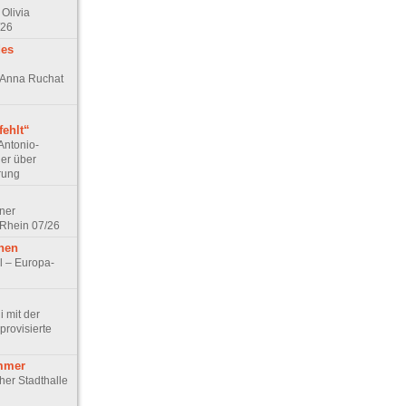
Olivia
/26
des
n Anna Ruchat
ehlt“
Antonio-
ler über
rung
lner
 Rhein 07/26
hen
l – Europa-
 mit der
rovisierte
mmer
cher Stadthalle