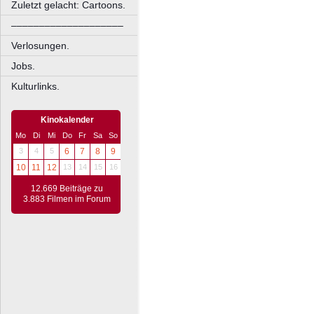
Zuletzt gelacht: Cartoons.
––––––––––––––––––––
Verlosungen.
Jobs.
Kulturlinks.
Kinokalender
Mo
Di
Mi
Do
Fr
Sa
So
3
4
5
6
7
8
9
10
11
12
13
14
15
16
12.669 Beiträge zu
3.883 Filmen im Forum