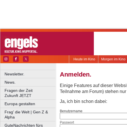
Heute im Kino
Morgen im Kino
Anmelden.
Newsletter.
News.
Einige Features auf dieser Websi
Fragen der Zeit
Teilnahme am Forum) stehen nur re
Zukunft JETZT
Ja, ich bin schon dabei:
Europa gestalten
Benutzername
Frag' die Welt | Gen Z &
Alpha
Passwort
GuteNachrichten fürs