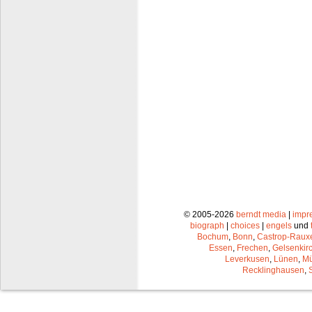
© 2005-2026
berndt media
|
impr
biograph
|
choices
|
engels
und
Bochum
,
Bonn
,
Castrop-Raux
Essen
,
Frechen
,
Gelsenkir
Leverkusen
,
Lünen
,
Mü
Recklinghausen
,