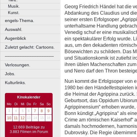
Georg Friedrich Händel hat die 
Musik.
Abdankung des Claudius und die
Kunst.
seiner ersten Erfolgsoper „Agripp
engels-Thema.
unterhaltsame Handlung gebracht
Auswahl.
Venedig schuf er eine musikalisch
ein spektakulärer Erfolg wurde. Li
Augenblick
aus, um den dekadenten römische
Zuletzt gelacht: Cartoons.
Bösewichten zu schildern. Das M
––––––––––––––––––––
und Situationskomik ist zutiefst 
ihren üblen Machenschaften zum Z
Verlosungen.
und Nero darf den Thron besteig
Jobs.
Nun kommt die Erfolgsoper von ein
Kulturlinks.
1980 bei den Händelfestspielen i
die Heimat der Agrippina zurück. S
Kinokalender
Geburtsort, das Oppidum Ubiorum
Mo
Di
Mi
Do
Fr
Sa
So
Agrippinensium“ erhoben wurde, 
3
4
5
6
7
8
9
Bonn kündigt „Agrippina“ als ein
10
11
12
13
14
15
16
Crime am römischen Kaiserhof“ a
damals hochmodernen, harmonis
12.669 Beiträge zu
Dubrovsky. Die Regie übernimmt 
3.883 Filmen im Forum