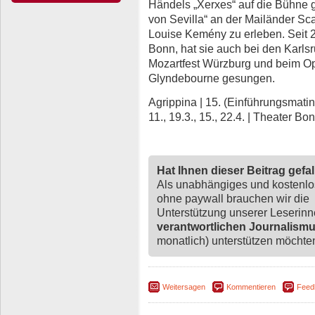
Händels „Xerxes“ auf die Bühne 
von Sevilla“ an der Mailänder Scala
Louise Kemény zu erleben. Seit 
Bonn, hat sie auch bei den Karls
Mozartfest Würzburg und beim Ope
Glyndebourne gesungen.
Agrippina | 15. (Einführungsmatinee)
11., 19.3., 15., 22.4. | Theater B
Hat Ihnen dieser Beitrag gefa
Als unabhängiges und kostenl
ohne paywall brauchen wir die
Unterstützung unserer Leserin
verantwortlichen Journalism
monatlich) unterstützen möchten,
Weitersagen
Kommentieren
Feed