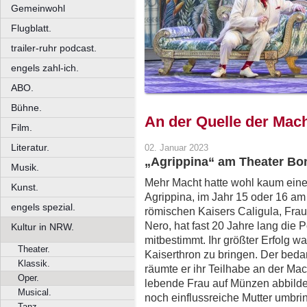
Gemeinwohl
Flugblatt.
trailer-ruhr podcast.
engels zahl-ich.
ABO.
Bühne.
An der Quelle der Mac
Film.
Literatur.
02. Januar 2023
„Agrippina“ am Theater Bo
Musik.
Mehr Macht hatte wohl kaum eine
Kunst.
Agrippina, im Jahr 15 oder 16 a
engels spezial.
römischen Kaisers Caligula, Frau
Nero, hat fast 20 Jahre lang die 
Kultur in NRW.
mitbestimmt. Ihr größter Erfolg w
Theater.
Kaiserthron zu bringen. Der beda
Klassik.
räumte er ihr Teilhabe an der Mach
Oper.
lebende Frau auf Münzen abbilden
Musical.
noch einflussreiche Mutter umbri
Tanz.