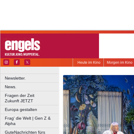
Heute im Kino
Morgen im Kino
Newsletter.
News.
Fragen der Zeit
Zukunft JETZT
Europa gestalten
Frag' die Welt | Gen Z &
Alpha
GuteNachrichten fürs