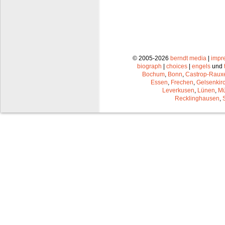
© 2005-2026
berndt media
|
impr
biograph
|
choices
|
engels
und
Bochum
,
Bonn
,
Castrop-Raux
Essen
,
Frechen
,
Gelsenkir
Leverkusen
,
Lünen
,
Mü
Recklinghausen
,