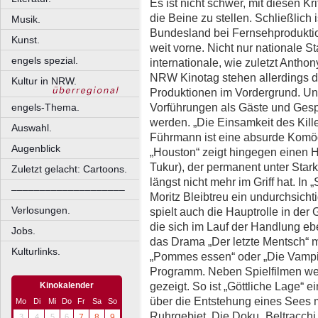
Es ist nicht schwer, mit diesen K
die Beine zu stellen. Schließlich
Musik.
Bundesland bei Fernsehproduktio
Kunst.
weit vorne. Nicht nur nationale S
engels spezial.
internationale, wie zuletzt Anth
NRW Kinotag stehen allerdings d
Kultur in NRW.
Produktionen im Vordergrund. Und
Vorführungen als Gäste und Ges
engels-Thema.
werden. „Die Einsamkeit des Kil
Auswahl.
Führmann ist eine absurde Komödi
Augenblick
„Houston“ zeigt hingegen einen H
Tukur), der permanent unter Star
Zuletzt gelacht: Cartoons.
längst nicht mehr im Griff hat. In
––––––––––––––––––––
Moritz Bleibtreu ein undurchsicht
Verlosungen.
spielt auch die Hauptrolle in der
die sich im Lauf der Handlung e
Jobs.
das Drama „Der letzte Mentsch“ m
Kulturlinks.
„Pommes essen“ oder „Die Vampi
Programm. Neben Spielfilmen we
gezeigt. So ist „Göttliche Lage“
Kinokalender
über die Entstehung eines Sees m
Mo
Di
Mi
Do
Fr
Sa
So
Ruhrgebiet. Die Doku „Beltracchi
3
4
5
6
7
8
9