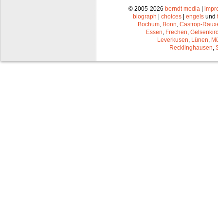
© 2005-2026
berndt media
|
impr
biograph
|
choices
|
engels
und
Bochum
,
Bonn
,
Castrop-Raux
Essen
,
Frechen
,
Gelsenkir
Leverkusen
,
Lünen
,
Mü
Recklinghausen
,