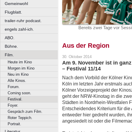
Gemeinwohl
Flugblatt.
trailer-ruhr podcast.
Bereits zwei Tage vor Sessi
engels zahl-ich.
ABO.
Aus der Region
Bühne.
Film.
30. Oktober 2014
Heute im Kino
Am 9. November ist in ganz
– Festival 11/14
Morgen im Kino
Neu im Kino
Nach dem Vorbild der Kölner Kino
Alle Kinos.
Köln im letzten Jahr erstmals a
Forum.
Kölner Vorzeigeprojekt der Kinos
Coming soon.
geht der NRW-Kinotag in die zwe
Festival.
Städten in Nordrhein-Westfalen F
Foyer.
Entscheidendes Kriterium für die 
Gespräch zum Film.
entweder hier gedreht wurden, ih
Roter Teppich.
angesiedelt ist oder die Filmem
Portrait.
Literatur.