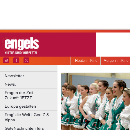
Heute im Kino
Morgen im Kino
Newsletter.
News.
Fragen der Zeit
Zukunft JETZT
Europa gestalten
Frag' die Welt | Gen Z &
Alpha
GuteNachrichten fürs