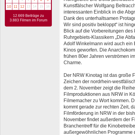
Kunstfälscher Wolfgang Beltracchi
10
11
12
13
14
15
16
interessanten Einblick in die Ab
12.669 Beiträge zu
Dank des unterhaltsamen Protago
3.883 Filmen im Forum
Wir sind positiv bekloppt“ ist hin
Blick auf die Vorbereitungen des 
Ruhrgebiets-Klassikern „Die Abf
Adolf Winkelmann wird auch ein 
Kinos geworfen. Die Anarchokom
frühen 80er Jahren verströmen i
Charme.
Der NRW Kinotag ist das große F
Zeichen der nordrhein-westfälisch
dem 2. November zeigt die Reih
Filmproduktionen aus NRW in Köl
Filmemacher zu Wort kommen. 
kommt gerade zur rechten Zeit, d
Filmförderung in NRW in der bish
November findet außerdem der Fil
Branchentreff für die Kinobetrei
außergewöhnlichen Programme 