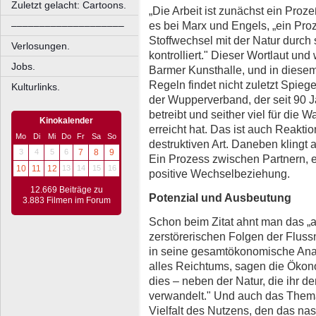
Zuletzt gelacht: Cartoons.
„Die Arbeit ist zunächst ein Pro
es bei Marx und Engels, „ein Pro
––––––––––––––––––––
Stoffwechsel mit der Natur durch s
Verlosungen.
kontrolliert." Dieser Wortlaut und
Jobs.
Barmer Kunsthalle, und in diesem 
Regeln findet nicht zuletzt Spiege
Kulturlinks.
der Wupperverband, der seit 90
betreibt und seither viel für die
Kinokalender
erreicht hat. Das ist auch Reakti
Mo
Di
Mi
Do
Fr
Sa
So
destruktiven Art. Daneben klingt 
3
4
5
6
7
8
9
Ein Prozess zwischen Partnern, e
10
11
12
13
14
15
16
positive Wechselbeziehung.
12.669 Beiträge zu
Potenzial und Ausbeutung
3.883 Filmen im Forum
Schon beim Zitat ahnt man das „a
zerstörerischen Folgen der Fluss
in seine gesamtökonomische Analys
alles Reichtums, sagen die Ökonom
dies – neben der Natur, die ihr den
verwandelt." Und auch das Thema
Vielfalt des Nutzens, den das nas