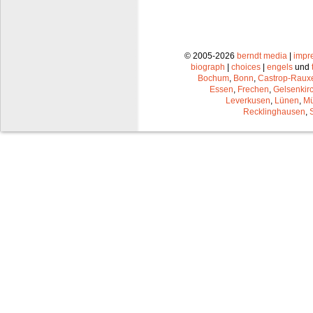
© 2005-2026
berndt media
|
impr
biograph
|
choices
|
engels
und
Bochum
,
Bonn
,
Castrop-Raux
Essen
,
Frechen
,
Gelsenkir
Leverkusen
,
Lünen
,
Mü
Recklinghausen
,