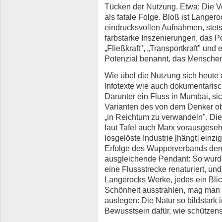
Tücken der Nutzung. Etwa: Die 
als fatale Folge. Bloß ist Langero
eindrucksvollen Aufnahmen, stets
farbstarke Inszenierungen, das Po
„Fließkraft", „Transportkraft" und 
Potenzial benannt, das Menschen
Wie übel die Nutzung sich heute 
Infotexte wie auch dokumentarisc
Darunter ein Fluss in Mumbai, sic
Varianten des von dem Denker ob
„in Reichtum zu verwandeln". Die 
laut Tafel auch Marx vorausgesehe
losgelöste Industrie [hängt] einz
Erfolge des Wupperverbands demo
ausgleichende Pendant: So wurde
eine Flussstrecke renaturiert, un
Langerocks Werke, jedes ein Blic
Schönheit ausstrahlen, mag man 
auslegen: Die Natur so bildstark 
Bewusstsein dafür, wie schützensw