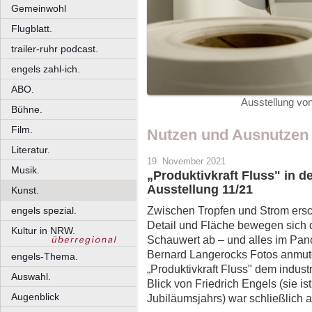
Gemeinwohl
Flugblatt.
trailer-ruhr podcast.
engels zahl-ich.
ABO.
Ausstellung vo
Bühne.
Film.
Nutzen und Ausnutzen
Literatur.
19. November 2021
Musik.
„Produktivkraft Fluss" in d
Ausstellung 11/21
Kunst.
Zwischen Tropfen und Strom ersc
engels spezial.
Detail und Fläche bewegen sich 
Kultur in NRW.
Schauwert ab – und alles im Pan
Bernard Langerocks Fotos anmute
engels-Thema.
„Produktivkraft Fluss" dem industr
Auswahl.
Blick von Friedrich Engels (sie is
Augenblick
Jubiläumsjahrs) war schließlich a