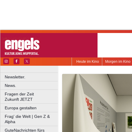
Heute im Kino
Morgen im Kino
Newsletter.
News.
Fragen der Zeit
Zukunft JETZT
Europa gestalten
Frag' die Welt | Gen Z &
Alpha
GuteNachrichten fürs