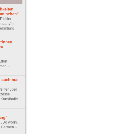
hkeiten,
zumischen“
Pfeiffer
mpany“ in
Sammlung
r:innen
zu
ffort +
rmen –
h auch mal
feiffer über
ozesse
r Kunsthalle
ang“
r „Do worry,
e Barmen –