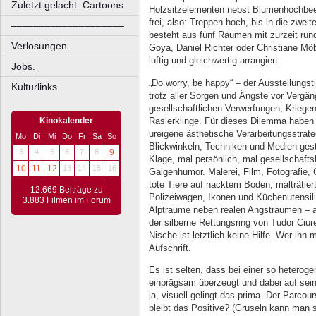
Zuletzt gelacht: Cartoons.
Holzsitzelementen nebst Blumenhochbeet
frei, also: Treppen hoch, bis in die zwei
––––––––––––––––––––
besteht aus fünf Räumen mit zurzeit run
Verlosungen.
Goya, Daniel Richter oder Christiane M
luftig und gleichwertig arrangiert.
Jobs.
„Do worry, be happy“ – der Ausstellungsti
Kulturlinks.
trotz aller Sorgen und Ängste vor Vergäng
gesellschaftlichen Verwerfungen, Kriege
Rasierklinge. Für dieses Dilemma haben
Kinokalender
ureigene ästhetische Verarbeitungsstrate
Mo
Di
Mi
Do
Fr
Sa
So
Blickwinkeln, Techniken und Medien gest
3
4
5
6
7
8
9
Klage, mal persönlich, mal gesellschaftsk
10
11
12
13
14
15
16
Galgenhumor. Malerei, Film, Fotografie, 
tote Tiere auf nacktem Boden, malträtier
12.669 Beiträge zu
Polizeiwagen, Ikonen und Küchenutensili
3.883 Filmen im Forum
Alpträume neben realen Angsträumen – a
der silberne Rettungsring von Tudor Ciure
Nische ist letztlich keine Hilfe. Wer ihn mi
Aufschrift.
Es ist selten, dass bei einer so heterog
einprägsam überzeugt und dabei auf seine
ja, visuell gelingt das prima. Der Parcou
bleibt das Positive? (Gruseln kann man 