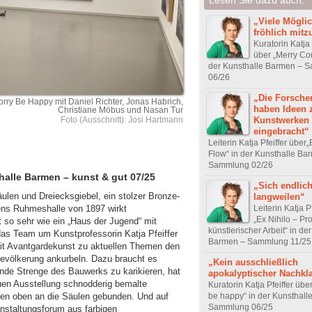
„Viele Möglic
fröhlich mit
Kuratorin Katja 
über „Merry Co
der Kunsthalle Barmen – 
06/26
„Die Forsche
rry Be Happy mit Daniel Richter, Jonas Habrich,
haben Ideen 
Christiane Möbus und Nasan Tur
Kunstwerken
Foto (Ausschnitt): Josi Hartmann
eingebracht“
Leiterin Katja Pfeiffer über„E
Flow“ in der Kunsthalle Ba
Sammlung 02/26
halle Barmen – kunst & gut 07/25
„Sich endlic
äulen und Dreiecksgiebel, ein stolzer Bronze-
langweilen“
Leiterin Katja P
ens Ruhmeshalle von 1897 wirkt
„Ex Nihilo – Pr
t so sehr wie ein „Haus der Jugend“ mit
künstlerischer Arbeit“ in de
, das Team um Kunstprofessorin Katja Pfeiffer
Barmen – Sammlung 11/25
mit Avantgardekunst zu aktuellen Themen den
 Bevölkerung ankurbeln. Dazu braucht es
„Kein ausschließlich
nde Strenge des Bauwerks zu karikieren, hat
apokalyptischer Nachkl
euen Ausstellung schnodderig bemalte
Kuratorin Katja Pfeiffer übe
be happy“ in der Kunsthall
ken oben an die Säulen gebunden. Und auf
Sammlung 06/25
anstaltungsforum aus farbigen