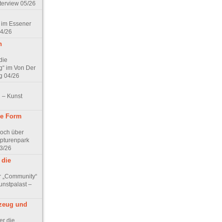
terview 05/26
 im Essener
04/26
n
die
g“ im Von Der
g 04/26
 – Kunst
ine Form
Koch über
lpturenpark
3/26
 die
r „Community“
nstpalast –
lzeug und
er die