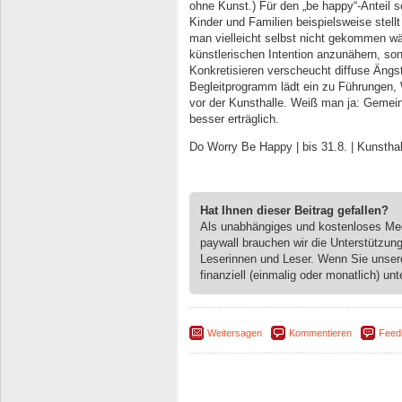
ohne Kunst.) Für den „be happy“-Anteil s
Kinder und Familien beispielsweise stell
man vielleicht selbst nicht gekommen wäre
künstlerischen Intention anzunähern, so
Konkretisieren verscheucht diffuse Äng
Begleitprogramm lädt ein zu Führungen
vor der Kunsthalle. Weiß man ja: Gemeins
besser erträglich.
Do Worry Be Happy | bis 31.8. | Kunstha
Hat Ihnen dieser Beitrag gefallen?
Als unabhängiges und kostenloses M
paywall brauchen wir die Unterstützun
Leserinnen und Leser. Wenn Sie unse
finanziell (einmalig oder monatlich) unt
Weitersagen
Kommentieren
Feed