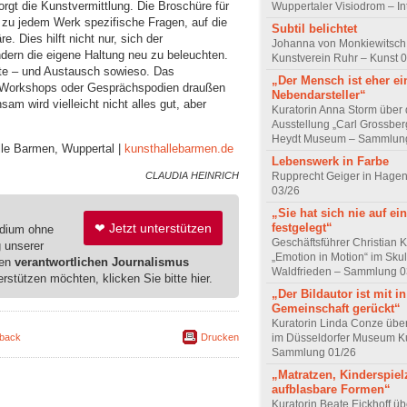
orgt die Kunstvermittlung. Die Broschüre für
Wuppertaler Visiodrom – In
t zu jedem Werk spezifische Fragen, auf die
Subtil belichtet
. Dies hilft nicht nur, sich der
Johanna von Monkiewitsch
ndern die eigene Haltung neu zu beleuchten.
Kunstverein Ruhr – Kunst 
ste – und Austausch sowieso. Das
„Der Mensch ist eher ei
, Workshops oder Gesprächspodien draußen
Nebendarsteller“
am wird vielleicht nicht alles gut, aber
Kuratorin Anna Storm über 
Ausstellung „Carl Grossber
Heydt Museum – Sammlun
lle Barmen, Wuppertal |
kunsthallebarmen.de
Lebenswerk in Farbe
Rupprecht Geiger in Hagen
CLAUDIA HEINRICH
03/26
„Sie hat sich nie auf e
❤ Jetzt unterstützen
festgelegt“
edium ohne
Geschäftsführer Christian 
g unserer
„Emotion in Motion“ im Sku
ren
verantwortlichen Journalismus
Waldfrieden – Sammlung 0
erstützen möchten, klicken Sie bitte hier.
„Der Bildautor ist mit in
Gemeinschaft gerückt“
Kuratorin Linda Conze übe
back
Drucken
im Düsseldorfer Museum Ku
Sammlung 01/26
„Matratzen, Kinderspie
aufblasbare Formen“
Kuratorin Beate Eickhoff üb