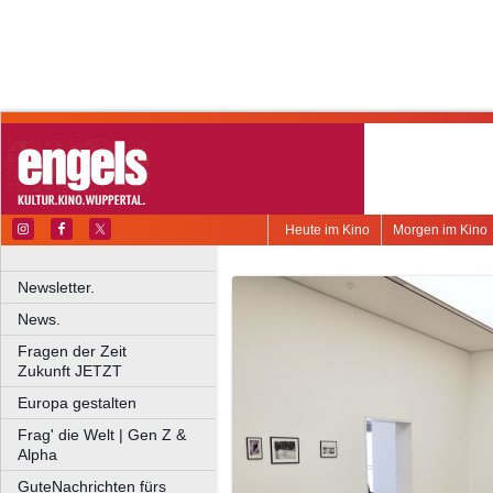
Heute im Kino
Morgen im Kino
Newsletter.
News.
Fragen der Zeit
Zukunft JETZT
Europa gestalten
Frag' die Welt | Gen Z &
Alpha
GuteNachrichten fürs