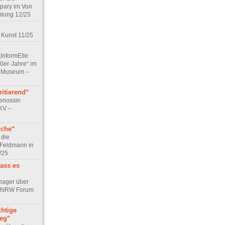
pary im Von
lung 12/25
 Kunst 11/25
„InformElle
0er-Jahre“ im
 Museum –
itierend“
Genossin
KV –
üche“
 die
 Feldmann in
/25
dass es
rhager über
r NRW Forum
chtige
ieg“