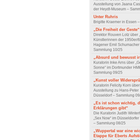
Ausstellung von Jaana Cas
der Heydt-Museum – Samm
Unter Ruhris
Brigitte Kraemer in Essen –
„Die Freiheit der Geste“
Direktor Rouven Lotz über 
Künstlerinnen der 1950er/6
Hagener Emil Schumacher
Sammlung 10/25
„Absurd und bewusst irr
Kuratorin Inke Arns über „
Sonne“ im Dortmunder HM
Sammlung 09/25
„Kunst voller Widerspr
Kuratorin Felicity Korn über
Ausstellung zu Hans-Peter
Düsseldorf – Sammlung 09
„Es ist schon wichtig, 
Erklärungen gibt“
Die Kuratorin Judith Winte
„Sex Now“ im Düsseldorfe
– Sammlung 08/25
„Wuppertal war eine wi
Etappe für Eberts Aufst