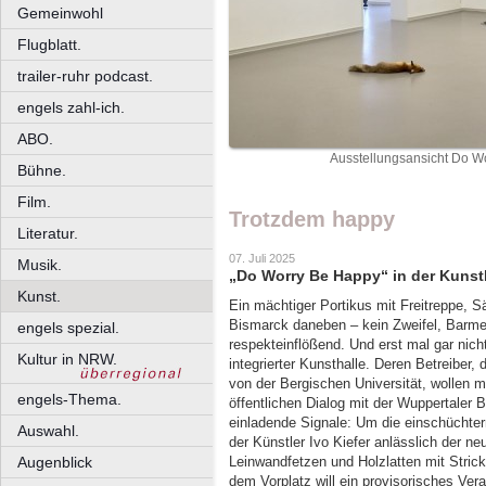
Gemeinwohl
Flugblatt.
trailer-ruhr podcast.
engels zahl-ich.
ABO.
Ausstellungsansicht Do Wo
Bühne.
Film.
Trotzdem happy
Literatur.
07. Juli 2025
Musik.
„Do Worry Be Happy“ in der Kunst
Kunst.
Ein mächtiger Portikus mit Freitreppe, S
Bismarck daneben – kein Zweifel, Barm
engels spezial.
respekteinflößend. Und erst mal gar nich
Kultur in NRW.
integrierter Kunsthalle. Deren Betreiber
von der Bergischen Universität, wollen 
engels-Thema.
öffentlichen Dialog mit der Wuppertaler
einladende Signale: Um die einschüchter
Auswahl.
der Künstler Ivo Kiefer anlässlich der n
Augenblick
Leinwandfetzen und Holzlatten mit Stric
dem Vorplatz will ein provisorisches Ver