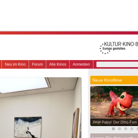
Neu im Kino
Forum
Alle Kinos
Anmelden
Neue Kinofilme
PAW Patrol: Der Dino-Film
Lesen Sie dazu auch: