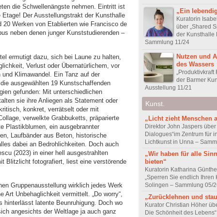
en die Schwellenängste nehmen. Eintritt ist
„Ein lebendig
te Etage! Der Ausstellungstrakt der Kunsthalle
Kuratorin Isabel
d 20 Werken von Etablierten wie Francisco de
über „Shared S
öbus neben denen junger Kunststudierenden –
der Kunsthalle
Sammlung 11/24
Nutzen und 
tel ermutigt dazu, sich bei Laune zu halten,
des Wassers
lichkeit, Verlust oder Übernatürlichem, vor
„Produktivkraft 
n und Klimawandel. Ein Tanz auf der
der Barmer Kun
 die ausgewählten 19 Kunstschaffenden
Ausstellung 11/21
gien gefunden: Mit unterschiedlichen
alten sie ihre Anliegen als Statement oder
Kunst.
ritisch, konkret, verrätselt oder mit
Collage, verwelkte Grabbuketts, präparierte
„Licht zieht Menschen 
te Plastikblumen, ein ausgebrannter
Direktor John Jaspers über 
Dialogues“im Zentrum für i
en, Laufbänder aus Beton, historische
Lichtkunst in Unna – Samm
lles dabei an Bedrohlichkeiten. Doch auch
scu (2023) in einer hell ausgestrahlten
„Wir haben für alle Sin
t Blitzlicht fotografiert, liest eine verstörende
bieten“
Kuratorin Katharina Günthe
„Sperren Sie endlich Ihren K
enen Gruppenausstellung wirklich jedes Werk
Solingen – Sammlung 05/2
 Art Unbehaglichkeit vermittelt. „Do worry“,
„Zurücklehnen und sta
rs hinterlässt latente Beunruhigung. Doch wo
Kurator Christian Höher übe
sich angesichts der Weltlage ja auch ganz
Die Schönheit des Lebens“