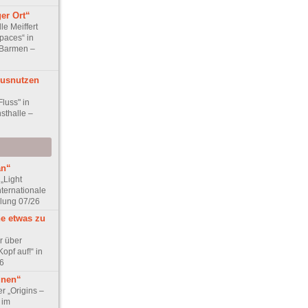
er Ort“
le Meiffert
paces“ in
 Barmen –
Ausnutzen
Fluss" in
sthalle –
an“
„Light
nternationale
lung 07/26
ne etwas zu
r über
opf auf!“ in
6
unen“
r „Origins –
 im