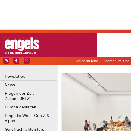
Heute im Kino
Morgen im Kino
Newsletter.
News.
Fragen der Zeit
Zukunft JETZT
Europa gestalten
Frag' die Welt | Gen Z &
Alpha
GuteNachrichten fürs