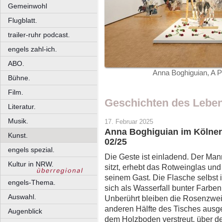
Gemeinwohl
Flugblatt.
trailer-ruhr podcast.
engels zahl-ich.
ABO.
Anna Boghiguian, A P
Bühne.
Film.
Geschichten des Lebe
Literatur.
Musik.
17. Februar 2025
Anna Boghiguian im Kölne
Kunst.
02/25
engels spezial.
Die Geste ist einladend. Der Ma
Kultur in NRW.
sitzt, erhebt das Rotweinglas un
seinem Gast. Die Flasche selbst 
engels-Thema.
sich als Wasserfall bunter Farbe
Auswahl.
Unberührt bleiben die Rosenzweig
anderen Hälfte des Tisches ausge
Augenblick
dem Holzboden verstreut, über de