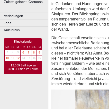
Zuletzt gelacht: Cartoons.
in Gedanken und Handlungen vert
aufnehmen. Umfangen wird das 
––––––––––––––––––––
Skulpturen. Der Blick springt zwi
Verlosungen.
den temperamentvollen Figuren u
Jobs.
sich den Tieren genauer zu und 
der Wand.
Kulturlinks.
Die Gesellschaft erweitert sich 
Kinokalender
zwischenmenschliche Beziehung
Mo
Di
Mi
Do
Fr
Sa
So
und bei aller Feierlaune scheint 
diesen – nicht fern: Was Anna Bog
3
4
5
6
7
8
9
kleiner formaler Feuerwerke in v
10
11
12
13
14
15
16
tiefsinnigen Bildern – wie auf ei
12.669 Beiträge zu
Zusammenleben der Menschen. Es
3.883 Filmen im Forum
und sich Versöhnen, aber auch 
Zerstörung – und vielleicht ja au
immer wiederkehren und sich die