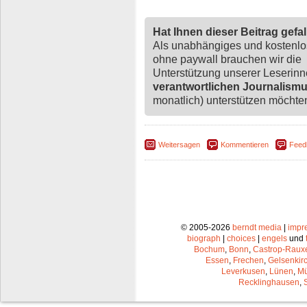
Hat Ihnen dieser Beitrag gefa
Als unabhängiges und kostenl
ohne paywall brauchen wir die
Unterstützung unserer Leserin
verantwortlichen Journalism
monatlich) unterstützen möchten,
Weitersagen
Kommentieren
Feed
© 2005-2026
berndt media
|
impr
biograph
|
choices
|
engels
und
Bochum
,
Bonn
,
Castrop-Raux
Essen
,
Frechen
,
Gelsenkir
Leverkusen
,
Lünen
,
Mü
Recklinghausen
,