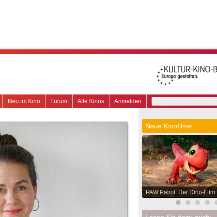
Neu im Kino
Forum
Alle Kinos
Anmelden
Neue Kinofilme
PAW Patrol: Der Dino-Film
Lesen Sie dazu auch: