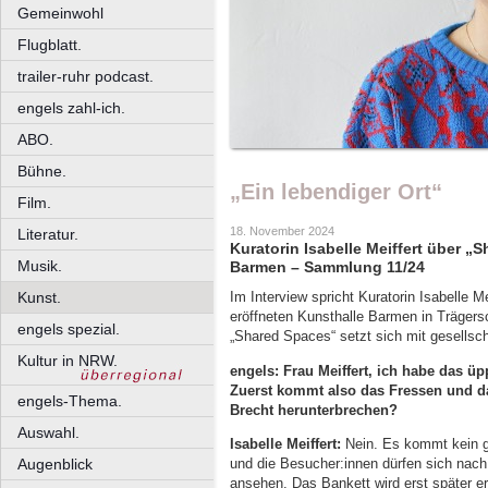
Gemeinwohl
Flugblatt.
trailer-ruhr podcast.
engels zahl-ich.
ABO.
Bühne.
„Ein lebendiger Ort“
Film.
18. November 2024
Literatur.
Kuratorin Isabelle Meiffert über „
Musik.
Barmen – Sammlung 11/24
Kunst.
Im Interview spricht Kuratorin Isabelle M
eröffneten Kunsthalle Barmen in Trägers
engels spezial.
„Shared Spaces“ setzt sich mit gesells
Kultur in NRW.
engels: Frau Meiffert, ich habe das 
Zuerst kommt also das Fressen und d
engels-Thema.
Brecht herunterbrechen?
Auswahl.
Isabelle Meiffert:
Nein. Es kommt kein gr
und die Besucher:innen dürfen sich nach
Augenblick
ansehen. Das Bankett wird erst später er