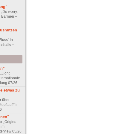
ang“
r „Do worry,
e Barmen –
Ausnutzen
Fluss" in
sthalle –
an“
„Light
nternationale
lung 07/26
ne etwas zu
r über
opf auf!“ in
6
unen“
r „Origins –
 im
terview 05/26