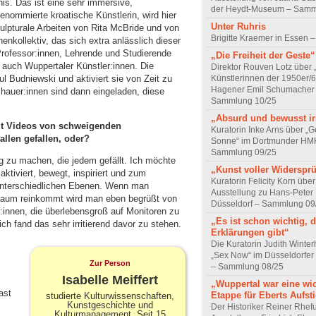
s. Das ist eine sehr immersive,
der Heydt-Museum – Samm
renommierte kroatische Künstlerin, wird hier
Unter Ruhris
kulpturale Arbeiten von Rita McBride und von
Brigitte Kraemer in Essen –
nkollektiv, das sich extra anlässlich dieser
Professor:innen, Lehrende und Studierende
„Die Freiheit der Geste“
 auch Wuppertaler Künstler:innen. Die
Direktor Rouven Lotz über 
ul Budniewski und aktiviert sie von Zeit zu
Künstlerinnen der 1950er/6
Hagener Emil Schumacher
chauer:innen sind dann eingeladen, diese
Sammlung 10/25
„Absurd und bewusst irr
mit Videos von schweigenden
Kuratorin Inke Arns über „
allen gefallen, oder?
Sonne“ im Dortmunder HM
Sammlung 09/25
ng zu machen, die jedem gefällt. Ich möchte
„Kunst voller Widerspr
tiviert, bewegt, inspiriert und zum
Kuratorin Felicity Korn über
unterschiedlichen Ebenen. Wenn man
Ausstellung zu Hans-Peter
sraum reinkommt wird man eben begrüßt von
Düsseldorf – Sammlung 09
innen, die überlebensgroß auf Monitoren zu
„Es ist schon wichtig, 
ch fand das sehr irritierend davor zu stehen.
Erklärungen gibt“
Die Kuratorin Judith Winte
„Sex Now“ im Düsseldorfe
Zur Person
– Sammlung 08/25
Isabelle Meiffert
„Wuppertal war eine wi
ast
Etappe für Eberts Aufst
studierte Kulturwissenschaften,
Kunstgeschichte und
Der Historiker Reiner Rhef
Kulturmanagement. Seit 15