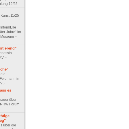
lung 12/25
 Kunst 11/25
„InformElle
0er-Jahre“ im
 Museum –
itierend“
Genossin
KV –
üche“
 die
 Feldmann in
/25
dass es
rhager über
r NRW Forum
chtige
ieg“
us über die