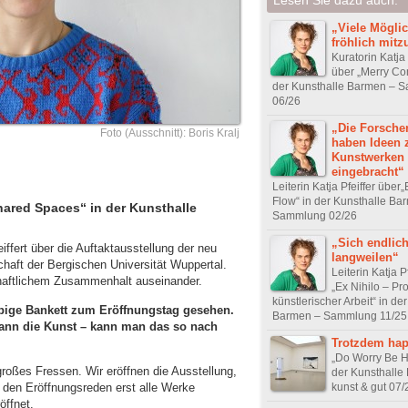
„Viele Möglic
fröhlich mit
Kuratorin Katja 
über „Merry Co
der Kunsthalle Barmen – 
06/26
„Die Forsche
Foto (Ausschnitt): Boris Kralj
haben Ideen 
Kunstwerken
eingebracht“
Leiterin Katja Pfeiffer über„E
Flow“ in der Kunsthalle Ba
Shared Spaces“ in der Kunsthalle
Sammlung 02/26
„Sich endlic
eiffert über die Auftaktausstellung der neu
langweilen“
chaft der Bergischen Universität Wuppertal.
Leiterin Katja P
chaftlichem Zusammenhalt auseinander.
„Ex Nihilo – Pr
künstlerischer Arbeit“ in de
üppige Bankett zum Eröffnungstag gesehen.
Barmen – Sammlung 11/25
ann die Kunst – kann man das so nach
Trotzdem ha
„Do Worry Be H
oßes Fressen. Wir eröffnen die Ausstellung,
der Kunsthalle
kunst & gut 07/
 den Eröffnungsreden erst alle Werke
öffnet.