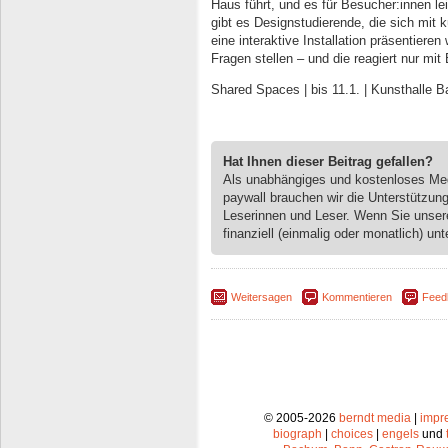
Haus führt, und es für Besucher:innen lei
gibt es Designstudierende, die sich mit k
eine interaktive Installation präsentier
Fragen stellen – und die reagiert nur mit
Shared Spaces | bis 11.1. | Kunsthalle 
Hat Ihnen dieser Beitrag gefallen?
Als unabhängiges und kostenloses M
paywall brauchen wir die Unterstützun
Leserinnen und Leser. Wenn Sie unse
finanziell (einmalig oder monatlich) unt
Weitersagen
Kommentieren
Feed
© 2005-2026
berndt media
|
impr
biograph
|
choices
|
engels
und