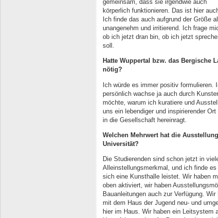
gemeinsam, dass sie irgendwie auch
körperlich funktionieren. Das ist hier auc
Ich finde das auch aufgrund der Größe a
unangenehm und irritierend. Ich frage mi
ob ich jetzt dran bin, ob ich jetzt sprech
soll.
Hatte Wuppertal bzw. das Bergische L
nötig?
Ich würde es immer positiv formulieren. I
persönlich wachse ja auch durch Kunster
möchte, warum ich kuratiere und Ausstel
uns ein lebendiger und inspirierender O
in die Gesellschaft hereinragt.
Welchen Mehrwert hat die Ausstellung
Universität?
Die Studierenden sind schon jetzt in vie
Alleinstellungsmerkmal, und ich finde es 
sich eine Kunsthalle leistet. Wir haben 
oben aktiviert, wir haben Ausstellungsmö
Bauanleitungen auch zur Verfügung. Wir
mit dem Haus der Jugend neu- und umges
hier im Haus. Wir haben ein Leitsystem 