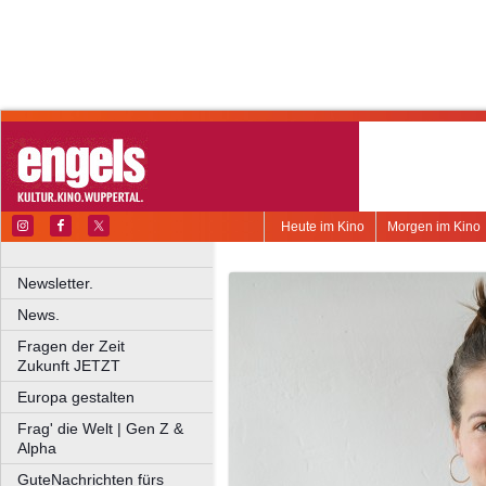
Heute im Kino
Morgen im Kino
Newsletter.
News.
Fragen der Zeit
Zukunft JETZT
Europa gestalten
Frag' die Welt | Gen Z &
Alpha
GuteNachrichten fürs