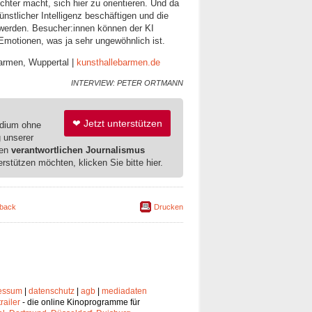
chter macht, sich hier zu orientieren. Und da
ünstlicher Intelligenz beschäftigen und die
en werden. Besucher:innen können der KI
 Emotionen, was ja sehr ungewöhnlich ist.
Barmen, Wuppertal |
kunsthallebarmen.de
INTERVIEW: PETER ORTMANN
❤ Jetzt unterstützen
edium ohne
g unserer
ren
verantwortlichen Journalismus
erstützen möchten, klicken Sie bitte hier.
back
Drucken
essum
|
datenschutz
|
agb
|
mediadaten
trailer
- die online Kinoprogramme für