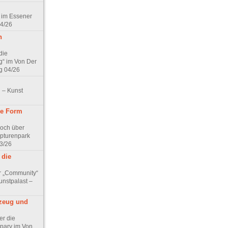
 im Essener
04/26
n
die
g“ im Von Der
g 04/26
 – Kunst
ine Form
Koch über
lpturenpark
3/26
 die
r „Community“
nstpalast –
lzeug und
er die
pary im Von