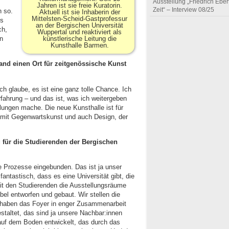
Ausstellung „Friedrich Eber
Jahren ist sie freie Kuratorin.
Zeit“ – Interview 08/25
h so.
Aktuell ist sie Inhaberin der
Mittelsten-Scheid-Gastprofessur
ls
an der Bergischen Universität
ch,
Wuppertal und reaktiviert als
künstlerische Leitung die
en
Kunsthalle Barmen.
and einen Ort für zeitgenössische Kunst
ch glaube, es ist eine ganz tolle Chance. Ich
fahrung – und das ist, was ich weitergeben
lungen mache. Die neue Kunsthalle ist für
rt mit Gegenwartskunst und auch Design, der
 für die Studierenden der Bergischen
le Prozesse eingebunden. Das ist ja unser
fantastisch, dass es eine Universität gibt, die
mit den Studierenden die Ausstellungsräume
bel entworfen und gebaut. Wir stellen die
 haben das Foyer in enger Zusammenarbeit
taltet, das sind ja unsere Nachbar:innen
auf dem Boden entwickelt, das durch das