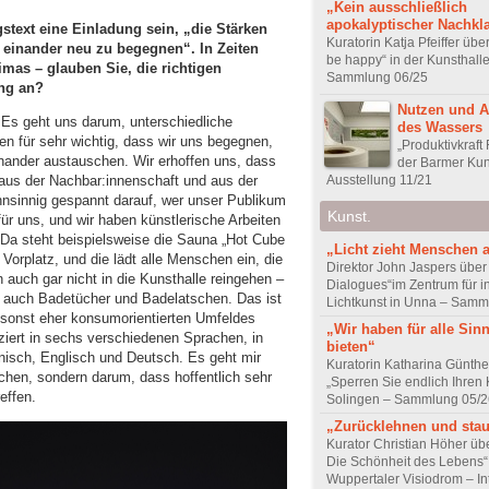
„Kein ausschließlich
apokalyptischer Nachkl
stext eine Einladung sein, „die Stärken
Kuratorin Katja Pfeiffer übe
einander neu zu begegnen“. In Zeiten
be happy“ in der Kunsthall
limas – glauben Sie, die richtigen
Sammlung 06/25
ung an?
Nutzen und 
 Es geht uns darum, unterschiedliche
des Wassers
 für sehr wichtig, dass wir uns begegnen,
„Produktivkraft 
inander austauschen. Wir erhoffen uns, dass
der Barmer Kun
Ausstellung 11/21
us der Nachbar:innenschaft und aus der
hnsinnig gespannt darauf, wer unser Publikum
Kunst.
für uns, und wir haben künstlerische Arbeiten
 Da steht beispielsweise die Sauna „Hot Cube
„Licht zieht Menschen 
 Vorplatz, und die lädt alle Menschen ein, die
Direktor John Jaspers über 
 auch gar nicht in die Kunsthalle reingehen –
Dialogues“im Zentrum für i
rt auch Badetücher und Badelatschen. Das ist
Lichtkunst in Unna – Samm
s sonst eher konsumorientierten Umfeldes
„Wir haben für alle Sin
iert in sechs verschiedenen Sprachen, in
bieten“
enisch, Englisch und Deutsch. Es geht mir
Kuratorin Katharina Günthe
schen, sondern darum, dass hoffentlich sehr
„Sperren Sie endlich Ihren K
effen.
Solingen – Sammlung 05/2
„Zurücklehnen und sta
Kurator Christian Höher übe
Die Schönheit des Lebens“
Wuppertaler Visiodrom – In