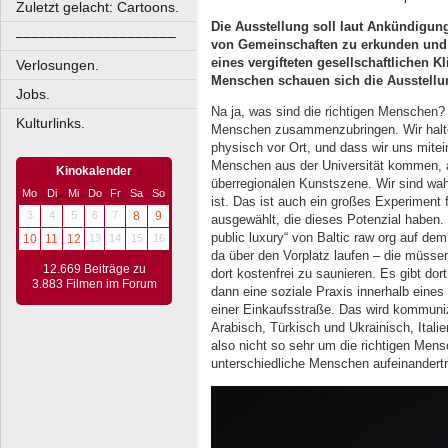
Zuletzt gelacht: Cartoons.
Die Ausstellung soll laut Ankündigung
––––––––––––––––––––
von Gemeinschaften zu erkunden und 
eines vergifteten gesellschaftlichen K
Verlosungen.
Menschen schauen sich die Ausstell
Jobs.
Na ja, was sind die richtigen Menschen?
Kulturlinks.
Menschen zusammenzubringen. Wir halten
physisch vor Ort, und dass wir uns mite
Menschen aus der Universität kommen, a
Kinokalender
überregionalen Kunstszene. Wir sind wa
Mo
Di
Mi
Do
Fr
Sa
So
ist. Das ist auch ein großes Experiment 
3
4
5
6
7
8
9
ausgewählt, die dieses Potenzial haben.
public luxury“ von Baltic raw org auf dem
10
11
12
13
14
15
16
da über den Vorplatz laufen – die müssen
12.669 Beiträge zu
dort kostenfrei zu saunieren. Es gibt do
3.883 Filmen im Forum
dann eine soziale Praxis innerhalb eine
einer Einkaufsstraße. Das wird kommuniz
Arabisch, Türkisch und Ukrainisch, Itali
also nicht so sehr um die richtigen Men
unterschiedliche Menschen aufeinandertr