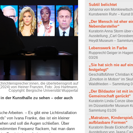
Subtil belichtet
Johanna von Monkiewitsch
Kunstverein Ruhr – Kunst 
„Der Mensch ist eher ei
Nebendarsteller“
Kuratorin Anna Storm über 
Ausstellung „Carl Grossber
Heydt Museum – Sammlun
Lebenswerk in Farbe
Rupprecht Geiger in Hagen
03/26
„Sie hat sich nie auf e
festgelegt“
Geschäftsführer Christian 
„Emotion in Motion“ im Sku
richtensprecher:innen, die überlebensgroß auf
Waldfrieden – Sammlung 0
(2024) von Heiner Franzen, Foto: Josi Hartmann,
Copyright: Bergische Universität Wuppertal
„Der Bildautor ist mit in
Gemeinschaft gerückt“
in der Kunsthalle zu sehen – oder auch
Kuratorin Linda Conze übe
im Düsseldorfer Museum Ku
Sammlung 01/26
che Arbeiten. – Es gibt eine Lichtinstallation
„Matratzen, Kinderspie
ds“ von Ivana Franke, das ist ein kleiner
aufblasbare Formen“
ehen und soll die Augen schließen. Über
Kuratorin Beate Eickhoff üb
estimmten Frequenz flackern, hat man dann
Ausstellung von Jaana Cas