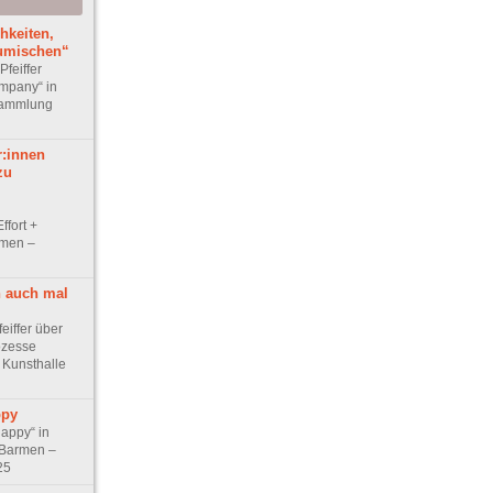
hkeiten,
zumischen“
Pfeiffer
mpany“ in
Sammlung
r:innen
zu
ffort +
rmen –
h auch mal
feiffer über
ozesse
r Kunsthalle
ppy
appy“ in
 Barmen –
25