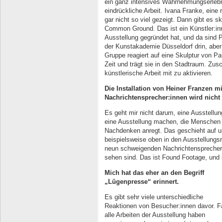
ein ganz intensives Wahrnehmungserlebni
eindrückliche Arbeit. Ivana Franke, eine 
gar nicht so viel gezeigt. Dann gibt es s
Common Ground. Das ist ein Künstler:inne
Ausstellung gegründet hat, und da sind 
der Kunstakademie Düsseldorf drin, aber
Gruppe reagiert auf eine Skulptur von Pa
Zeit und trägt sie in den Stadtraum. Zus
künstlerische Arbeit mit zu aktivieren.
Die Installation von Heiner Franzen 
Nachrichtensprecher:innen wird nicht 
Es geht mir nicht darum, eine Ausstellu
eine Ausstellung machen, die Menschen ak
Nachdenken anregt. Das geschieht auf 
beispielsweise oben in den Ausstellung
neun schweigenden Nachrichtensprecher:
sehen sind. Das ist Found Footage, und i
Mich hat das eher an den Begriff
„Lügenpresse“ erinnert.
Es gibt sehr viele unterschiedliche
Reaktionen von Besucher:innen davor. F
alle Arbeiten der Ausstellung haben