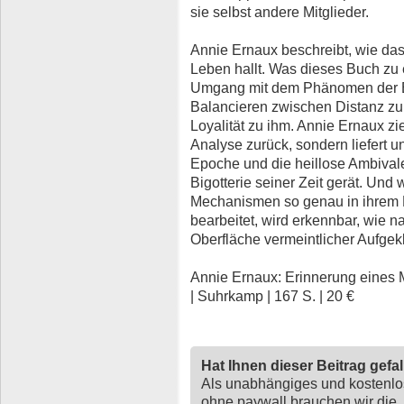
sie selbst andere Mitglieder.
Annie Ernaux beschreibt, wie das
Leben hallt. Was dieses Buch zu 
Umgang mit dem Phänomen der Eri
Balancieren zwischen Distanz z
Loyalität zu ihm. Annie Ernaux zieh
Analyse zurück, sondern liefert 
Epoche und die heillose Ambival
Bigotterie seiner Zeit gerät. Und
Mechanismen so genau in ihrem M
bearbeitet, wird erkennbar, wie n
Oberfläche vermeintlicher Aufgeklä
Annie Ernaux: Erinnerung eines 
| Suhrkamp | 167 S. | 20 €
Hat Ihnen dieser Beitrag gefa
Als unabhängiges und kostenl
ohne paywall brauchen wir die