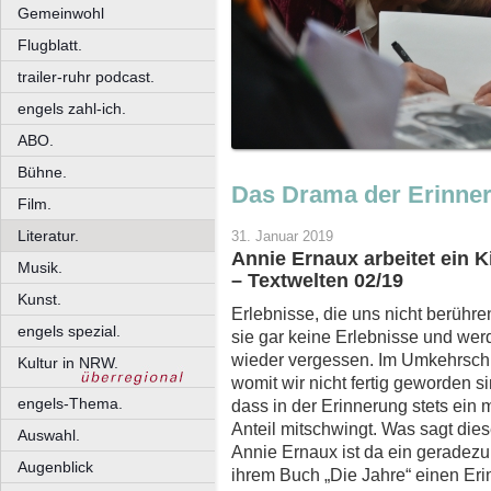
Gemeinwohl
Flugblatt.
trailer-ruhr podcast.
engels zahl-ich.
ABO.
Bühne.
Das Drama der Erinne
Film.
Literatur.
31. Januar 2019
Annie Ernaux arbeitet ein K
Musik.
– Textwelten 02/19
Kunst.
Erlebnisse, die uns nicht berühre
engels spezial.
sie gar keine Erlebnisse und werd
wieder vergessen. Im Umkehrschlu
Kultur in NRW.
womit wir nicht fertig geworden s
engels-Thema.
dass in der Erinnerung stets ein
Anteil mitschwingt. Was sagt dies
Auswahl.
Annie Ernaux ist da ein geradezu 
Augenblick
ihrem Buch „Die Jahre“ einen Er