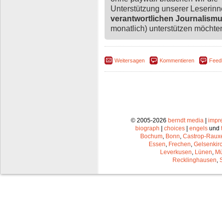
Unterstützung unserer Leserin
verantwortlichen Journalism
monatlich) unterstützen möchten,
Weitersagen
Kommentieren
Feed
© 2005-2026
berndt media
|
impr
biograph
|
choices
|
engels
und
Bochum
,
Bonn
,
Castrop-Raux
Essen
,
Frechen
,
Gelsenkir
Leverkusen
,
Lünen
,
Mü
Recklinghausen
,