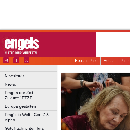
Heute im Kino
Morgen im Kino
Newsletter.
News.
Fragen der Zeit
Zukunft JETZT
Europa gestalten
Frag' die Welt | Gen Z &
Alpha
GuteNachrichten fürs