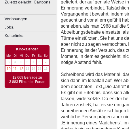
geliefert, der auf geniale Weise i
Zuletzt gelacht: Cartoons.
Erinnerung verbindet. Tatsächlic
––––––––––––––––––––
Vergangenheit bewahrt, indem si
Verlosungen.
gedacht und vor allem gefühlt hab
schrieben, als man 1968 auf die S
Jobs.
Abtreibungsdebatte einsetzte, als
Kulturlinks.
Türme einstürzten. Sie hat uns d
aber nicht zu sagen vermochten. D
Kinokalender
Erinnerung ist der Versuch, das 
Moment, in dem es geschieht, nic
Mo
Di
Mi
Do
Fr
Sa
So
nötige Abstand fehlt.
3
4
5
6
7
8
9
10
11
12
13
14
15
16
Schreibend wird das Material, das
12.669 Beiträge zu
sich dann im Idealfall auf. Wer a
3.883 Filmen im Forum
dem epochalen Text „Die Jahre“ ih
Es gibt ein Erlebnis, dass sich al
lassen, widersetzte. Da es der he
Jahren zustieß, hat es sie ein ga
schreibenden Ansätze schlugen feh
weibliche Person prägen aber nich
„Erinnerung eines Mädchens“, in 
deshalb ein so besonderes Kunstw