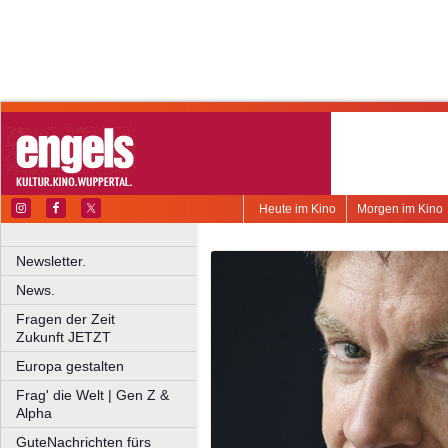
Heute im Kino
Morgen im Kino
Newsletter.
News.
Fragen der Zeit
Zukunft JETZT
Europa gestalten
Frag' die Welt | Gen Z &
Alpha
GuteNachrichten fürs