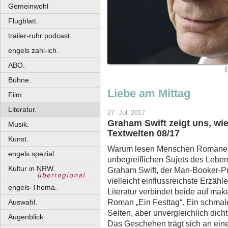
Gemeinwohl
Flugblatt.
trailer-ruhr podcast.
engels zahl-ich.
ABO.
Bühne.
Liebe am Mittag
Film.
Literatur.
27. Juli 2017
Graham Swift zeigt uns, wie 
Musik.
Textwelten 08/17
Kunst.
Warum lesen Menschen Romane? 
engels spezial.
unbegreiflichen Sujets des Lebe
Kultur in NRW.
Graham Swift, der Man-Booker-P
vielleicht einflussreichste Erzäh
engels-Thema.
Literatur verbindet beide auf ma
Roman „Ein Festtag“. Ein schma
Auswahl.
Seiten, aber unvergleichlich dic
Augenblick
Das Geschehen trägt sich an e