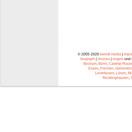
© 2005-2026
berndt media
|
impr
biograph
|
choices
|
engels
und
Bochum
,
Bonn
,
Castrop-Raux
Essen
,
Frechen
,
Gelsenkir
Leverkusen
,
Lünen
,
Mü
Recklinghausen
,