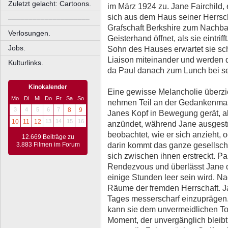
Zuletzt gelacht: Cartoons.
im März 1924 zu. Jane Fairchild, 
sich aus dem Haus seiner Herrscha
––––––––––––––––––––
Grafschaft Berkshire zum Nachba
Verlosungen.
Geisterhand öffnet, als sie eintr
Jobs.
Sohn des Hauses erwartet sie sch
Liaison miteinander und werden d
Kulturlinks.
da Paul danach zum Lunch bei sei
Kinokalender
Eine gewisse Melancholie überzi
Mo
Di
Mi
Do
Fr
Sa
So
nehmen Teil an der Gedankenmas
3
4
5
6
7
8
9
Janes Kopf in Bewegung gerät, al
10
11
12
13
14
15
16
anzündet, während Jane ausgestre
beobachtet, wie er sich anzieht, 
12.669 Beiträge zu
darin kommt das ganze gesellscha
3.883 Filmen im Forum
sich zwischen ihnen erstreckt. P
Rendezvous und überlässt Jane d
einige Stunden leer sein wird. Nack
Räume der fremden Herrschaft. Ja
Tages messerscharf einzuprägen.
kann sie dem unvermeidlichen Tod 
Moment, der unvergänglich bleibt