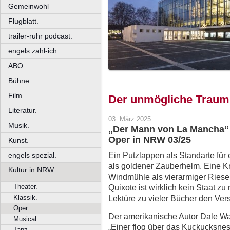
Gemeinwohl
Flugblatt.
trailer-ruhr podcast.
engels zahl-ich.
ABO.
Bühne.
Film.
Der unmögliche Traum
Literatur.
03. März 2025
Musik.
„Der Mann von La Mancha“
Oper in NRW 03/25
Kunst.
Ein Putzlappen als Standarte für
engels spezial.
als goldener Zauberhelm. Eine K
Kultur in NRW.
Windmühle als vierarmiger Riese
Theater.
Quixote ist wirklich kein Staat z
Klassik.
Lektüre zu vieler Bücher den Ver
Oper.
Der amerikanische Autor Dale Wa
Musical.
„Einer flog über das Kuckucksnes
Tanz.