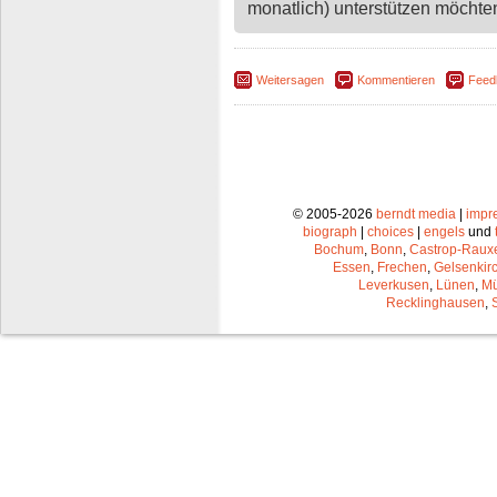
monatlich) unterstützen möchten,
Weitersagen
Kommentieren
Feed
© 2005-2026
berndt media
|
impr
biograph
|
choices
|
engels
und
Bochum
,
Bonn
,
Castrop-Raux
Essen
,
Frechen
,
Gelsenkir
Leverkusen
,
Lünen
,
Mü
Recklinghausen
,