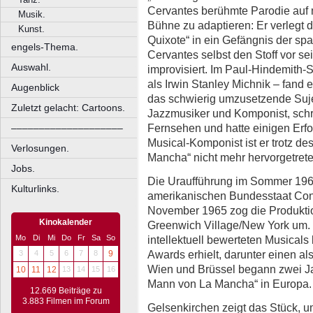
Cervantes berühmte Parodie auf mi
Musik.
Bühne zu adaptieren: Er verlegt
Kunst.
Quixote“ in ein Gefängnis der spa
engels-Thema.
Cervantes selbst den Stoff vor s
Auswahl.
improvisiert. Im Paul-Hindemith-
als Irwin Stanley Michnik – fand 
Augenblick
das schwierig umzusetzende Sujet
Zuletzt gelacht: Cartoons.
Jazzmusiker und Komponist, sch
Fernsehen und hatte einigen Erfo
––––––––––––––––––––
Musical-Komponist ist er trotz de
Verlosungen.
Mancha“ nicht mehr hervorgetrete
Jobs.
Die Uraufführung im Sommer 1965
Kulturlinks.
amerikanischen Bundesstaat Con
November 1965 zog die Produktio
Kinokalender
Greenwich Village/New York um. 
intellektuell bewerteten Musicals
Mo
Di
Mi
Do
Fr
Sa
So
Awards erhielt, darunter einen al
3
4
5
6
7
8
9
Wien und Brüssel begann zwei Ja
10
11
12
13
14
15
16
Mann von La Mancha“ in Europa.
12.669 Beiträge zu
3.883 Filmen im Forum
Gelsenkirchen zeigt das Stück, um