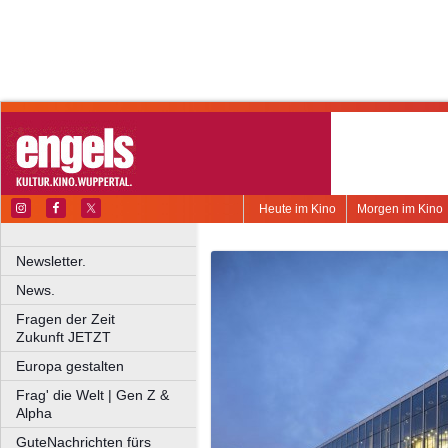
Heute im Kino
Morgen im Kino
Newsletter.
News.
Fragen der Zeit
Zukunft JETZT
Europa gestalten
Frag' die Welt | Gen Z &
Alpha
GuteNachrichten fürs