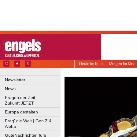
Heute im Kino
Morgen im Kino
Newsletter.
News.
Fragen der Zeit
Zukunft JETZT
Europa gestalten
Frag' die Welt | Gen Z &
Alpha
GuteNachrichten fürs