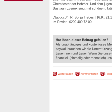
Oberpriester der Hebräer. Und dem jugen
Bastiaan Everink singt mit schönem, kräf
„Nabucco“ | R: Sonja Trebes | 16.9., 21.1
im Revier | 0209 409 72 00
Hat Ihnen dieser Beitrag gefallen?
Als unabhängiges und kostenloses M
paywall brauchen wir die Unterstützun
Leserinnen und Leser. Wenn Sie unse
finanziell (einmalig oder monatlich) unt
Weitersagen
Kommentieren
Feed