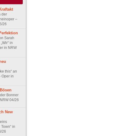
raftakt
n der
heinoper –
6/26
Perfektion
on Sarah
„Wir“ in
er in NRW
neu
ike this“ an
– Oper in
 Bösen
 der Bonner
n NRW 04/26
rch New
eins
 Town“ in
4/26