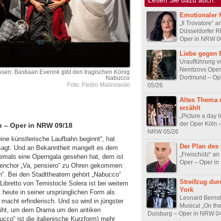
Emotionaler K
„Il Trovatore“ a
Düsseldorfer R
Oper in NRW 0
Liebe gegen 
Uraufführung v
Nemtzovs Oper 
ssen: Bastiaan Everink gibt den tragischen König
Dortmund – Op
Nabucco
Foto: Pedro Malinowski
05/26
Altes Thema 
erzählt
„Picture a day l
der Oper Köln 
n – Oper in NRW 09/18
NRW 05/26
eine künstlerische Laufbahn beginnt“, hat
Der Plan des
sagt. Und an Bekanntheit mangelt es dem
„Freischütz“ an
 jemals eine Operngala gesehen hat, dem ist
Oper – Oper i
enenchor „Va, pensiero“ zu Ohren gekommen:
“. Bei den Stadttheatern gehört „Nabucco“
Streifzug du
ibretto von Temistocle Solera ist bei weitem
York
lt heute in seiner ursprünglichen Form als
Leonard Bernst
acht erfinderisch. Und so wird in jüngster
Musical „On the
üht, um dem Drama um den antiken
Duisburg – Oper in NRW 0
cco“ ist die italienische Kurzform) mehr