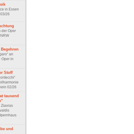
sik
ice in Essen
 03/26
uchtung
 der Oper
n NRW
s Begehren
garo“ an
– Oper in
r Stoff
Montecchi“
Philharmonie
hein 02/26
at tausend
n“
 Ziavras
valdis
 Opernhaus
ebe und