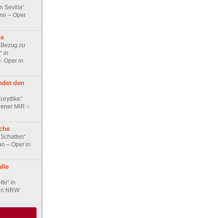
n Sevilla“
nn – Oper
le
 Bezug zu
“ in
– Oper in
ndet den
urydike“
hener MiR –
che
 Schatten“
n – Oper in
lle
tte“ in
 in NRW