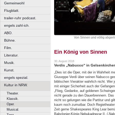
Gemeinwohl
Flugblatt.
trailer-ruhr podcast.
engels zahl-ich.
ABO.
Von Sinnen und völlig abgeri
Bühne.
Film.
Ein König von Sinnen
Literatur.
30. August 2018
Musik.
Verdis „Nabucco“ in Gelsenkirche
Kunst.
„Dies ist die Oper, mit der in Wahrheit m
Giuseppe Verdi über seinen Nabucco ge
engels spezial.
biblischen Vierakter wahrlich nicht. Wer
Kultur in NRW.
mit einiger Sicherheit auch der Gefang
„Flieg, Gedanke, auf goldenen Schwingen
Theater.
nicht gerade zu den Dauerbrennern. Das L
Klassik.
nicht so gelungen wie die Partitur und gi
Oper.
kaum noch zumutbar. Doch Regietheater m
Zeit gerne Shakespeares King Lear bem
Musical.
Babylonier-König Nebukadnezar II. („Nabu
Tanz.