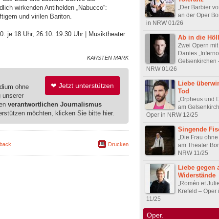
„Der Barbier vo
dlich wirkenden Antihelden „Nabucco“:
an der Oper Bo
tigem und virilen Bariton.
in NRW 01/26
0. je 18 Uhr, 26.10. 19.30 Uhr | Musiktheater
Ab in die Höl
Zwei Opern mit
Dantes „Inferno
KARSTEN MARK
Gelsenkirchen 
NRW 01/26
Liebe überwi
❤ Jetzt unterstützen
edium ohne
Tod
g unserer
„Orpheus und E
ren
verantwortlichen Journalismus
am Gelsenkirc
erstützen möchten, klicken Sie bitte hier.
Oper in NRW 12/25
Singende Fis
„Die Frau ohne
back
Drucken
am Theater Bon
NRW 11/25
Liebe gegen a
Widerstände
„Roméo et Julie
Krefeld – Oper
11/25
Oper.