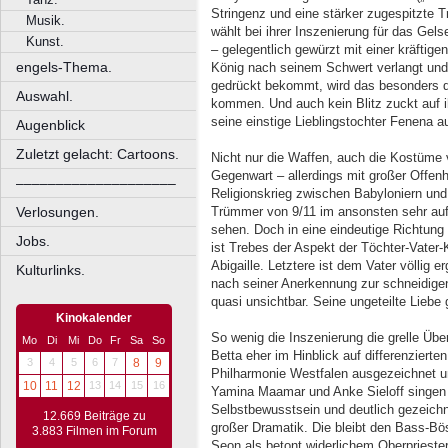
Stringenz und eine stärker zugespitzte T
Musik.
wählt bei ihrer Inszenierung für das Gel
Kunst.
– gelegentlich gewürzt mit einer kräftig
engels-Thema.
König nach seinem Schwert verlangt und
gedrückt bekommt, wird das besonders de
Auswahl.
kommen. Und auch kein Blitz zuckt auf i
seine einstige Lieblingstochter Fenena au
Augenblick
Zuletzt gelacht: Cartoons.
Nicht nur die Waffen, auch die Kostüme 
Gegenwart – allerdings mit großer Offenh
––––––––––––––––––––
Religionskrieg zwischen Babyloniern und 
Verlosungen.
Trümmer von 9/11 im ansonsten sehr au
sehen. Doch in eine eindeutige Richtung 
Jobs.
ist Trebes der Aspekt der Töchter-Vater
Abigaille. Letztere ist dem Vater völlig 
Kulturlinks.
nach seiner Anerkennung zur schneidigen
quasi unsichtbar. Seine ungeteilte Liebe 
Kinokalender
So wenig die Inszenierung die grelle Über
Mo
Di
Mi
Do
Fr
Sa
So
Betta eher im Hinblick auf differenzier
3
4
5
6
7
8
9
Philharmonie Westfalen ausgezeichnet u
10
11
12
13
14
15
16
Yamina Maamar und Anke Sieloff singen i
Selbstbewusstsein und deutlich gezeichn
12.669 Beiträge zu
großer Dramatik. Die bleibt den Bass-B
3.883 Filmen im Forum
Seon als betont widerlichem Oberpriester