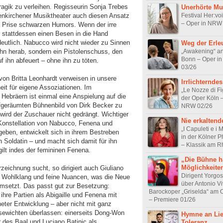
ragik zu verleihen. Regisseurin Sonja Trebes
Unerhörte Mu
Festival Her:vo
senkirchener Musiktheater auch diesen Ansatz
– Oper in NRW
en Prise schwarzen Humors. Wenn der irre
 stattdessen einen Besen in die Hand
utlich. Nabucco wird nicht wieder zu Sinnen
Weg der Erle
„Awakening“ an
hn herab, sondern ein Pistolenschuss, den
Bonn – Oper i
f ihn abfeuert – ohne ihn zu töten.
03/26
von Britta Leonhardt verweisen in unsere
Irrlichternde
eit für eigene Assoziationen. Im
„Le Nozze di Fi
Hebräern ist einmal eine Anspielung auf die
der Oper Köln 
fgeräumten Bühnenbild von Dirk Becker zu
NRW 02/26
wird der Zuschauer nicht gedrängt. Wichtiger
Nie erkaltende
-Konstellation von Nabucco, Fenena und
„I Capuleti e i 
ergeben, entwickelt sich in ihrem Bestreben
in der Kölner 
 Soldatin – und macht sich damit für ihn
– Klassik am R
gilt indes der femininen Fenena.
„Die Bühne h
Möglichkeite
zeichnung sucht, so dirigiert auch Giuliano
Dirigent Yorgos
ten Wohlklang und feine Nuancen, was die Neue
über Antonio Vi
msetzt. Das passt gut zur Besetzung:
Barockoper „Griselda“ am
hre Partien als Abigaille und Fenena mit
– Premiere 01/26
eter Entwicklung – aber nicht mit ganz
ösewichten überlassen: einerseits Dong-Won
Hymne an Li
 des Baal und Luciano Batinic als
Toleranz