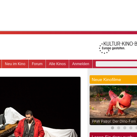
Neu im Kino
Forum
Alle Kinos
Anmelden
Neue Kinofilme
PAW Patrol: Der Dino-Film
Lesen Sie dazu auch: