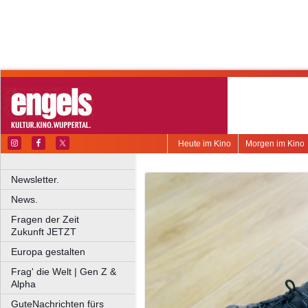
Heute im Kino
Morgen im Kino
Newsletter.
News.
Fragen der Zeit
Zukunft JETZT
Europa gestalten
Frag' die Welt | Gen Z &
Alpha
GuteNachrichten fürs