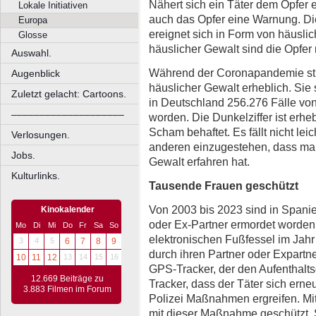
Nähert sich ein Täter dem Opfer e
Lokale Initiativen
auch das Opfer eine Warnung. D
Europa
ereignet sich in Form von häuslic
Glosse
häuslicher Gewalt sind die Opfer
Auswahl.
Während der Coronapandemie stie
Augenblick
häuslicher Gewalt erheblich. Sie s
Zuletzt gelacht: Cartoons.
in Deutschland 256.276 Fälle von 
––––––––––––––––––––
worden. Die Dunkelziffer ist erhe
Scham behaftet. Es fällt nicht lei
Verlosungen.
anderen einzugestehen, dass ma
Jobs.
Gewalt erfahren hat.
Kulturlinks.
Tausende Frauen geschützt
Von 2003 bis 2023 sind in Spani
Kinokalender
oder Ex-Partner ermordet worden.
Mo
Di
Mi
Do
Fr
Sa
So
elektronischen Fußfessel im Jahr
3
4
5
6
7
8
9
durch ihren Partner oder Expartn
10
11
12
13
14
15
16
GPS-Tracker, der den Aufenthaltso
12.669 Beiträge zu
Tracker, dass der Täter sich erne
3.883 Filmen im Forum
Polizei Maßnahmen ergreifen. Mi
mit dieser Maßnahme geschützt. 