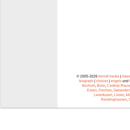
© 2005-2026
berndt media
|
impr
biograph
|
choices
|
engels
und
Bochum
,
Bonn
,
Castrop-Raux
Essen
,
Frechen
,
Gelsenkir
Leverkusen
,
Lünen
,
Mü
Recklinghausen
,