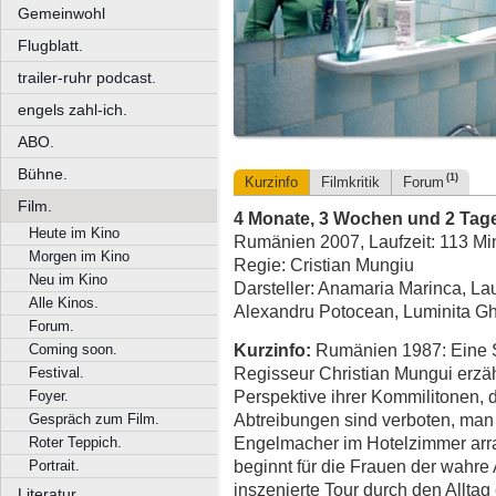
Gemeinwohl
Flugblatt.
trailer-ruhr podcast.
engels zahl-ich.
ABO.
Bühne.
(1)
Kurzinfo
Filmkritik
Forum
Film.
4 Monate, 3 Wochen und 2 Tag
Heute im Kino
Rumänien 2007, Laufzeit: 113 Mi
Morgen im Kino
Regie: Cristian Mungiu
Neu im Kino
Darsteller: Anamaria Marinca, Lau
Alle Kinos.
Alexandru Potocean, Luminita Gh
Forum.
Kurzinfo:
Rumänien 1987: Eine St
Coming soon.
Regisseur Christian Mungui erzä
Festival.
Perspektive ihrer Kommilitonen, d
Foyer.
Abtreibungen sind verboten, man
Gespräch zum Film.
Engelmacher im Hotelzimmer arran
Roter Teppich.
beginnt für die Frauen der wahr
Portrait.
inszenierte Tour durch den Alltag 
Literatur.