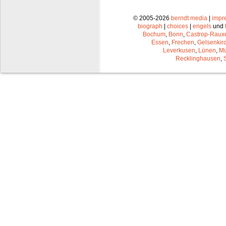
© 2005-2026
berndt media
|
impr
biograph
|
choices
|
engels
und
Bochum
,
Bonn
,
Castrop-Raux
Essen
,
Frechen
,
Gelsenkir
Leverkusen
,
Lünen
,
Mü
Recklinghausen
,