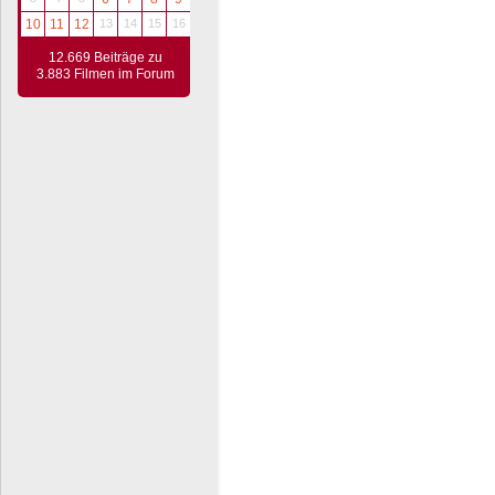
10
11
12
13
14
15
16
12.669 Beiträge zu
3.883 Filmen im Forum