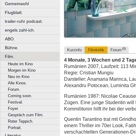
Gemeinwohl
Flugblatt.
trailer-ruhr podcast.
engels zahl-ich.
ABO.
Bühne.
(1)
Kurzinfo
Filmkritik
Forum
Film.
4 Monate, 3 Wochen und 2 Tag
Heute im Kino
Rumänien 2007, Laufzeit: 113 Mi
Morgen im Kino
Regie: Cristian Mungiu
Neu im Kino
Darsteller: Anamaria Marinca, Lau
Alle Kinos.
Alexandru Potocean, Luminita Gh
Forum.
Rumänien 1987: Nicolae Ceausescu
Coming soon.
Zügen. Eine junge Studentin will h
Festival.
Kommilitonin hilft ihr bei der ver
Foyer.
Gespräch zum Film.
Quentin Tarantino trat mit Grindh
Roter Teppich.
einem Thriller im 70er Look, Fati
Portrait.
verschachtelten Generationen-D
Literatur.