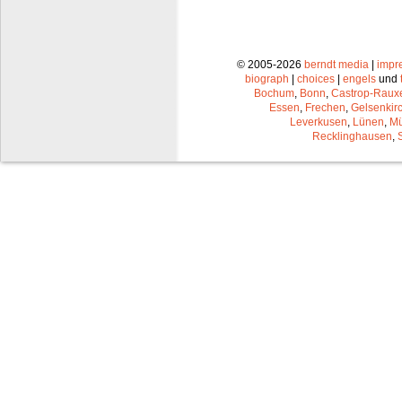
© 2005-2026
berndt media
|
impr
biograph
|
choices
|
engels
und
Bochum
,
Bonn
,
Castrop-Raux
Essen
,
Frechen
,
Gelsenkir
Leverkusen
,
Lünen
,
Mü
Recklinghausen
,