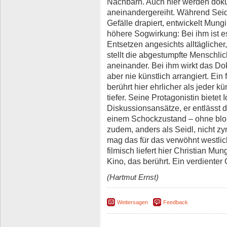
Nachbarn. Auch hier werden doku
aneinandergereiht. Während Seid
Gefälle drapiert, entwickelt Mung
höhere Sogwirkung: Bei ihm ist e
Entsetzen angesichts alltäglich
stellt die abgestumpfte Menschlich
aneinander. Bei ihm wirkt das Doku
aber nie künstlich arrangiert. Ein 
berührt hier ehrlicher als jeder 
tiefer. Seine Protagonistin bietet Id
Diskussionsansätze, er entlässt 
einem Schockzustand – ohne bloß
zudem, anders als Seidl, nicht zyn
mag das für das verwöhnt westli
filmisch liefert hier Christian Mun
Kino, das berührt. Ein verdienter
(Hartmut Ernst)
Weitersagen
Feedback