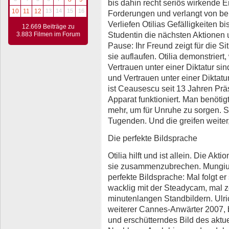
bis dahin recht seriös wirkende 
10
11
12
13
14
15
16
Forderungen und verlangt von b
Verliefen Otilias Gefälligkeiten b
12.669 Beiträge zu
Studentin die nächsten Aktionen 
3.883 Filmen im Forum
Pause: Ihr Freund zeigt für die Si
sie auflaufen. Otilia demonstriert
Vertrauen unter einer Diktatur si
und Vertrauen unter einer Diktatur
ist Ceausescu seit 13 Jahren Präsi
Apparat funktioniert. Man benötig
mehr, um für Unruhe zu sorgen. S
Tugenden. Und die greifen weiter, 
Die perfekte Bildsprache
Otilia hilft und ist allein. Die Akti
sie zusammenzubrechen. Mungiu f
perfekte Bildsprache: Mal folgt e
wacklig mit der Steadycam, mal ze
minutenlangen Standbildern. Ulric
weiterer Cannes-Anwärter 2007, b
und erschütterndes Bild des aktu