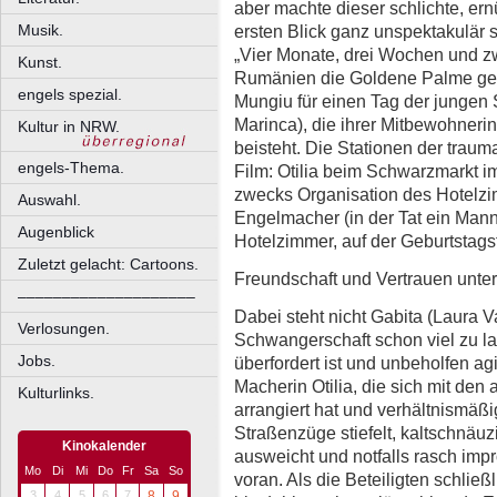
aber machte dieser schlichte, ern
ersten Blick ganz unspektakulär s
Musik.
„Vier Monate, drei Wochen und zwe
Kunst.
Rumänien die Goldene Palme gewi
engels spezial.
Mungiu für einen Tag der jungen S
Marinca), die ihrer Mitbewohnerin
Kultur in NRW.
beisteht. Die Stationen der trauma
engels-Thema.
Film: Otilia beim Schwarzmarkt 
zwecks Organisation des Hotelz
Auswahl.
Engelmacher (in der Tat ein Mann
Augenblick
Hotelzimmer, auf der Geburtstagsf
Zuletzt gelacht: Cartoons.
Freundschaft und Vertrauen unter 
––––––––––––––––––––
Dabei steht nicht Gabita (Laura Vas
Verlosungen.
Schwangerschaft schon viel zu la
Jobs.
überfordert ist und unbeholfen agie
Macherin Otilia, die sich mit den 
Kulturlinks.
arrangiert hat und verhältnismäß
Straßenzüge stiefelt, kaltschnäu
Kinokalender
ausweicht und notfalls rasch impro
Mo
Di
Mi
Do
Fr
Sa
So
voran. Als die Beteiligten schließ
3
4
5
6
7
8
9